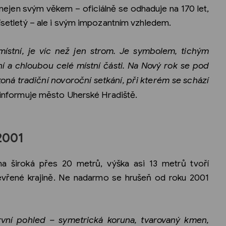
 nejen svým věkem – oficiálně se odhaduje na 170 let,
řísetletý – ale i svým impozantním vzhledem.
í místní, je víc než jen strom. Je symbolem, tichým
 a chloubou celé místní části. Na Nový rok se pod
oná tradiční novoroční setkání, při kterém se schází
informuje město Uherské Hradiště.
2001
 široká přes 20 metrů, výška asi 13 metrů tvoří
otevřené krajině. Ne nadarmo se hrušeň od roku 2001
první pohled – symetrická koruna, tvarovaný kmen,