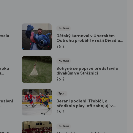
Kultura
zvala
Dětský karneval v Uherském
Ostrohu proběhl v režii Divadla
Koráb
26. 2.
Kultura
 roku
Bohyně se poprvé představila
u
divákům ve Strážnici
26. 2.
Sport
resivní
Berani podlehli Třebíči, o
předkolo play-off zabojují v
sobotu. Vsetín schytal „bůra“ od
26. 2.
Pardubic
Kultura