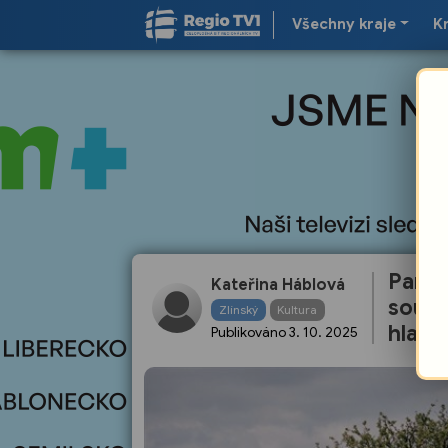
Všechny kraje
K
Památ
Kateřina Háblová
soutě
Zlínský
Kultura
hlasov
Publikováno
3. 10. 2025