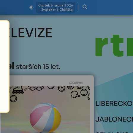
čtvrtek 6. srpna 2026
Svátek má Oldřiška
Reklama