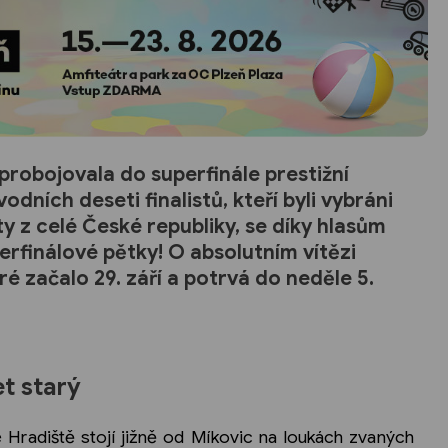
robojovala do superfinále prestižní
dních deseti finalistů, kteří byli vybráni
y z celé České republiky, se díky hlasům
erfinálové pětky! O absolutním vítězi
é začalo 29. září a potrvá do neděle 5.
t starý
 Hradiště stojí jižně od Míkovic na loukách zvaných