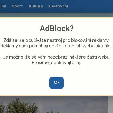
rimi
Sport
Kultura
Cestování
AdBlock?
Zdá se, že používáte nástroj pro blokování reklamy.
Reklamy nám pomáhají udržovat obsah webu aktuální.
Je možné, že se Vám nezobrazí některé části webu.
Prosíme, deaktivujte jej.
ná hrušeň z Míkovic je v superfinále
že Strom roku 2025. O vítězi můžete
Ok
at do 5. října