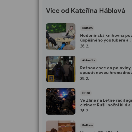
Více od Kateřina Háblová
Kultura
Hodonínská knihovna po
úspěšného youtubera a
ilustrátora
28. 2.
Aktuality
Rožnov chce do poloviny
spustit novou hromadno
dopravu na vyžádání
28. 2.
Krimi
Ve Zlíně na Letné řádil ag
cizinec: Rušil noční klid a
zaútočil i na strážníky
28. 2.
Kultura