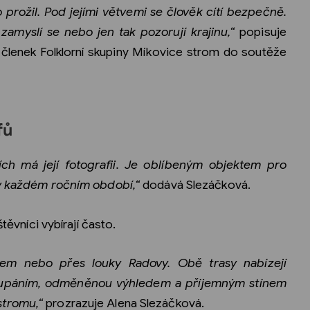
o prožil. Pod jejími větvemi se člověk cítí bezpečně.
 zamyslí se nebo jen tak pozorují krajinu,“
popisuje
členek Folklorní skupiny Míkovice strom do soutěže
fů
h má její fotografii. Je oblíbeným objektem pro
 v každém ročním období,“
dodává Slezáčková.
štěvníci vybírají často.
em nebo přes louky Radovy. Obě trasy nabízejí
oupáním, odměněnou výhledem a příjemným stínem
stromu,“
prozrazuje Alena Slezáčková.