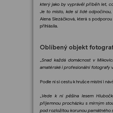
který jako by vyprávěl příběh let, c
Je to místo, kde si lidé odpočinou,
Alena Slezáčková, která s podporou 
přihlásila.
Oblíbený objekt fotogra
„
Snad každá domácnost v Míkovicíc
amatérské i profesionální fotografy
Podle ní si cestu k hrušce místní i náv
„
Vede k ní pěšina lesem Hlubočk
příjemnou procházku s mírným st
pod rozložitou korunou památného 