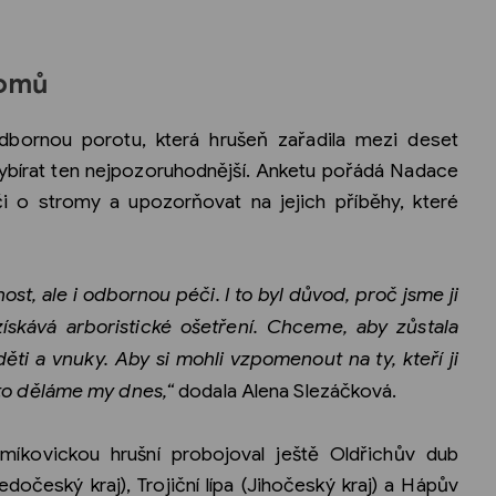
romů
odbornou porotu, která hrušeň zařadila mezi deset
ybírat ten nejpozoruhodnější. Anketu pořádá Nadace
i o stromy a upozorňovat na jejich příběhy, které
ost, ale i odbornou péči. I to byl důvod, proč jsme ji
 získává arboristické ošetření. Chceme, aby zůstala
děti a vnuky. Aby si mohli vzpomenout na ty, kteří ji
ko to děláme my dnes,“
dodala Alena Slezáčková.
míkovickou hrušní probojoval ještě Oldřichův dub
edočeský kraj), Trojiční lípa (Jihočeský kraj) a Hápův