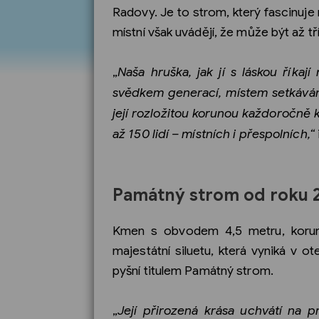
Radovy. Je to strom, který fascinuje
místní však uvádějí, že může být až t
„
Naša hruška, jak jí s láskou říkaj
svědkem generací, místem setkávání
její rozložitou korunou každoročně k
až 150 lidí – místních i přespolních,“
Památný strom od roku 
Kmen s obvodem 4,5 metru, koruna
majestátní siluetu, která vyniká v 
pyšní titulem Památný strom.
„
Její přirozená krása uchvátí na 