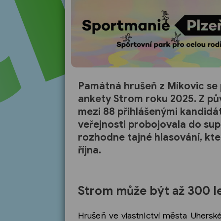
Památná hrušeň z Míkovic se p
ankety Strom roku 2025. Z půvo
mezi 88 přihlášenými kandidát
veřejnosti probojovala do sup
rozhodne tajné hlasování, kter
října.
Strom může být až 300 le
Hrušeň ve vlastnictví města Uherské