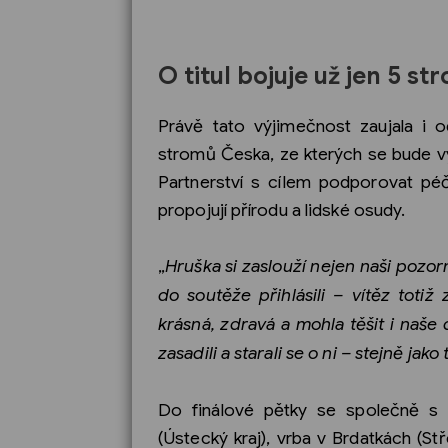
O titul bojuje už jen 5 st
Právě tato výjimečnost zaujala i 
stromů Česka, ze kterých se bude v
Partnerství s cílem podporovat péč
propojují přírodu a lidské osudy.
„
Hruška si zaslouží nejen naši pozorn
do soutěže přihlásili – vítěz totiž
krásná, zdravá a mohla těšit i naše 
zasadili a starali se o ni – stejně ja
Do finálové pětky se společně s 
(Ústecký kraj), vrba v Brdatkách (Stř