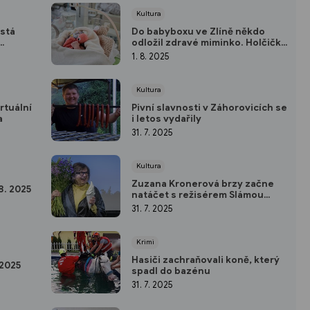
Kultura
stá
Do babyboxu ve Zlíně někdo
odložil zdravé miminko. Holčička
dostala krásné jméno
1. 8. 2025
Kultura
rtuální
Pivní slavnosti v Záhorovicích se
a
i letos vydařily
31. 7. 2025
Kultura
Zuzana Kronerová brzy začne
8. 2025
natáčet s režisérem Slámou
nový film
31. 7. 2025
Krimi
Hasiči zachraňovali koně, který
 2025
spadl do bazénu
31. 7. 2025