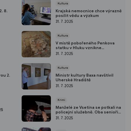
Kultura
. 8.
Krajská nemocnice chce výrazně
posílit vědu a výzkum
31. 7. 2025
Kultura
V místě pobořeného Penkova
statku v Hluku vznikne
odpočinková zóna. Prostor
31. 7. 2025
obsadili archeologové
Kultura
ou 2.
Ministr kultury Baxa navštívil
Uherské Hradiště
31. 7. 2025
Krimi
Manželé ze Vsetína se potkali na
25
policejní služebně. Oba senioři
řídili opilí
31. 7. 2025