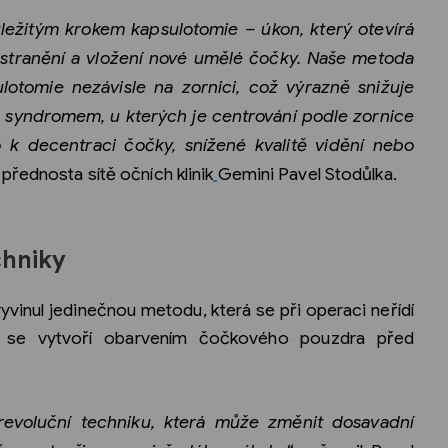
ležitým krokem kapsulotomie – úkon, který otevírá
dstranění a vložení nové umělé čočky. Naše metoda
lotomie nezávisle na zornici, což výrazně snižuje
o syndromem, u kterých je centrování podle zornice
 k decentraci čočky, snížené kvalitě vidění nebo
přednosta sítě očních klinik
Gemini Pavel Stodůlka.
chniky
inul jedinečnou metodu, která se při operaci neřídí
ež se vytvoří obarvením čočkového pouzdra před
revoluční techniku, která může změnit dosavadní