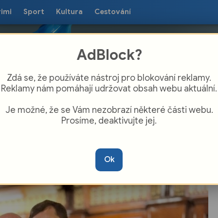
rimi
Sport
Kultura
Cestování
AdBlock?
Zdá se, že používáte nástroj pro blokování reklamy.
Reklamy nám pomáhají udržovat obsah webu aktuální.
Je možné, že se Vám nezobrazí některé části webu.
Prosíme, deaktivujte jej.
ádný úspěch české oční chirurgie! Pavel
lka zvítězil mezi stovkami odborníků na
Ok
resu v Londýně