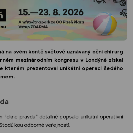
 má na svém kontě světově uznávaný oční chirurg
borném mezinárodním kongresu v Londýně získal
 ve kterém prezentoval unikátní operaci šedého
romem.
oda
řekne pravdu“ detailně popsalo unikátní operativní
Stodůlkou odborné veřejnosti.