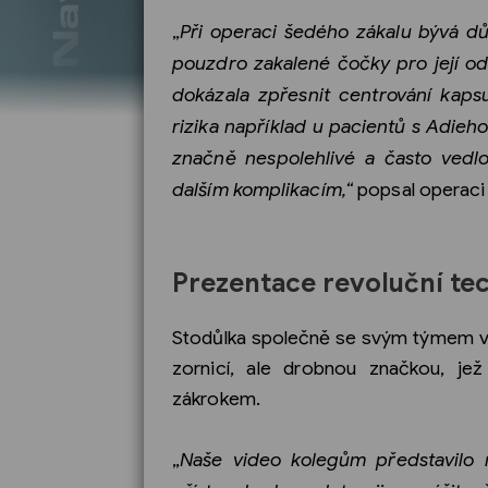
„
Při operaci šedého zákalu bývá dů
pouzdro zakalené čočky pro její o
dokázala zpřesnit centrování kapsu
rizika například u pacientů s Adieh
značně nespolehlivé a často vedlo
dalším komplikacím,“
popsal operaci 
Prezentace revoluční te
Stodůlka společně se svým týmem vyv
zornicí, ale drobnou značkou, j
zákrokem.
„
Naše video kolegům představilo 