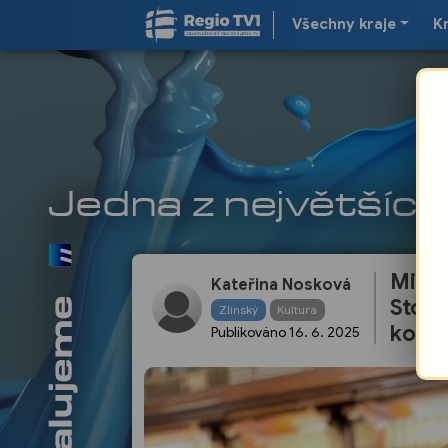
Všechny kraje
K
Mimoř
Kateřina Nosková
Stodů
Zlínský
Kultura
kong
Publikováno
16. 6. 2025