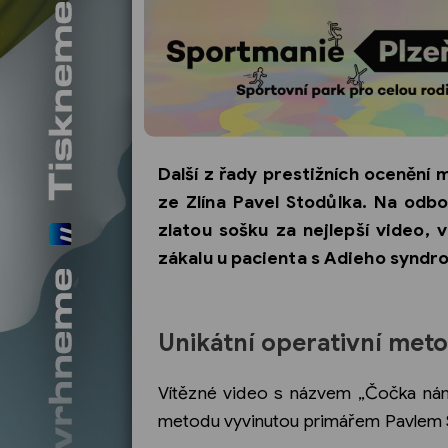
Další z řady prestižních ocenění
ze Zlína Pavel Stodůlka. Na od
zlatou sošku za nejlepší video,
zákalu u pacienta s Adieho synd
Unikátní operativní met
Vítězné video s názvem „Čočka nám 
metodu vyvinutou primářem Pavlem 