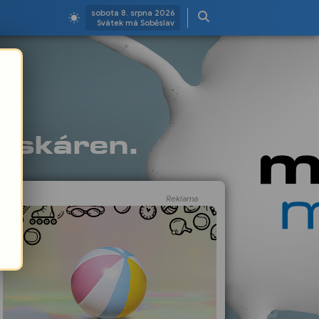
sobota 8. srpna 2026
Svátek má Soběslav
Reklama