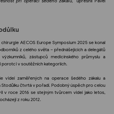
řesnost při operaci šedého zákalu,“
upřesnil Pavel
todůlku
é chirurgie AECOS Europe Symposium 2025 se konal
odborníků z celého světa – přednášejících a delegátů
, výzkumníků, zástupců medicínského průmyslu a
i porotci v soutěžních kategoriích.
orie videí zaměřených na operace šedého zákalu a
a Stodůlku čtvrtá v pořadí. Podobný úspěch pro celou
il v roce 2016 se stejným tvůrcem videí jako letos,
cházejí z roku 2012.