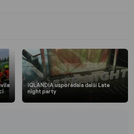
vila
iQLANDIA uspořádala další Late
ci
night party