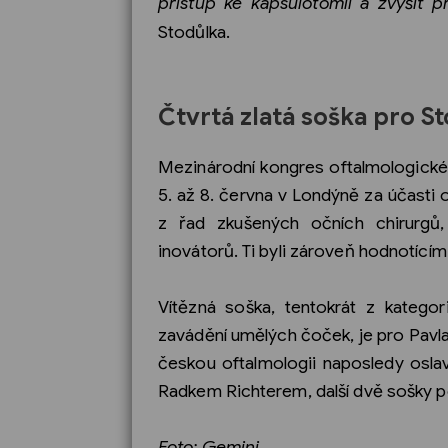
přístup ke kapsulotomii a zvýšit p
Stodůlka.
Čtvrtá zlatá soška pro S
Mezinárodní kongres oftalmologick
5. až 8. června v Londýně za účasti 
z řad zkušených očních chirurgů
inovátorů. Ti byli zároveň hodnotícím
Vítězná soška, tentokrát z kateg
zavádění umělých čoček, je pro Pavl
českou oftalmologii naposledy oslav
Radkem Richterem, další dvě sošky po
Foto: Gemini