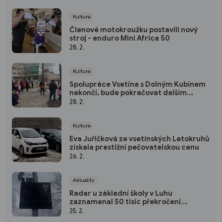
Kultura
Členové motokroužku postavili nový
stroj - enduro Mini Africa 50
28. 2.
Kultura
Spolupráce Vsetína s Dolným Kubínem
nekončí, bude pokračovat dalším
projektem
28. 2.
Kultura
Eva Juřičková ze vsetínských Letokruhů
získala prestižní pečovatelskou cenu
26. 2.
Aktuality
Radar u základní školy v Luhu
zaznamenal 50 tisíc překročení
rychlosti
25. 2.