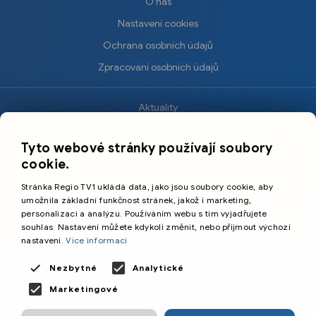
O nás
Nastavení cookies
Ochrana osobních údajů
Zpracování osobních údajů
Aktuality
×
Krimi
Tyto webové stránky používají soubory
Sport
cookie.
Kultura
Stránka Regio TV1 ukládá data, jako jsou soubory cookie, aby
Cestování
umožnila základní funkčnost stránek, jakož i marketing,
personalizaci a analýzu. Používáním webu s tím vyjadřujete
souhlas. Nastavení můžete kdykoli změnit, nebo přijmout výchozí
©️
Primetime Media s.r.o.
nastavení.
Více informací
Všeobecné podmínky
Nezbytné
Analytické
Marketingové