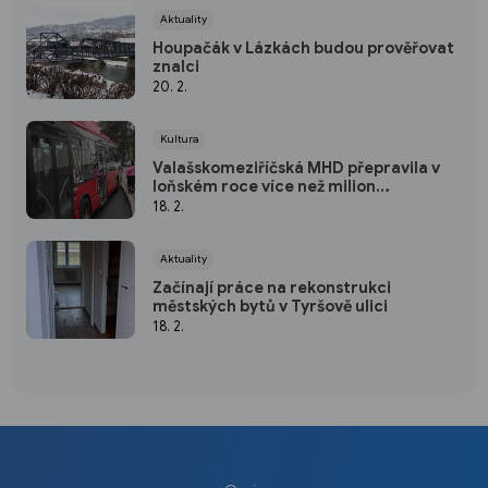
Aktuality
Houpačák v Lázkách budou prověřovat
znalci
20. 2.
Kultura
Valašskomeziříčská MHD přepravila v
loňském roce více než milion
cestujících
18. 2.
Aktuality
Začínají práce na rekonstrukci
městských bytů v Tyršově ulici
18. 2.