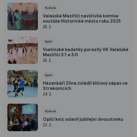
Kultura
Valašské Meziříčí navštívila komise
soutěže Historické město roku 2025
25. 2.
Sport
Vsetínské kadetky porazily VK Valašské
Meziříčí 3:1 a 3:0
25. 2.
Sport
Házenkáři Zlína zvládli klíčový zápas ve
Strakonicích
24. 2.
Kultura
Opičí kvíz oslavil jubilejní dvoustovku
22. 2.