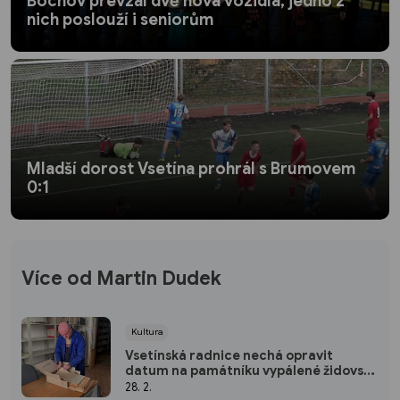
Bochov převzal dvě nová vozidla, jedno z
nich poslouží i seniorům
Mladší dorost Vsetína prohrál s Brumovem
0:1
Více od Martin Dudek
Kultura
Vsetínská radnice nechá opravit
datum na památníku vypálené židovské
synagogy
28. 2.