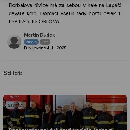
Florbalová divize má za sebou v hale na Lapači
deváté kolo. Domácí Vsetín tady hostil celek 1.
FBK EAGLES ORLOVÁ.
Martin Dudek
Zlínský
Sport
Publikováno
4. 11. 2025
Sdílet: