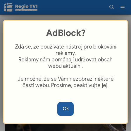
Další chovatelský „majstrštyk“! V
AdBlock?
Zoo Zlín se poprvé v historii vylíhla
mláďata tukanů obrovských
Zdá se, že používáte nástroj pro blokování
reklamy.
Reklamy nám pomáhají udržovat obsah
webu aktuální.
Je možné, že se Vám nezobrazí některé
části webu. Prosíme, deaktivujte jej.
Ok