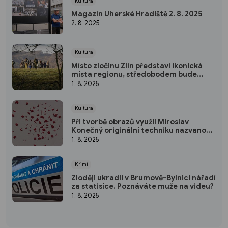
Kultura
Magazín Uherské Hradiště 2. 8. 2025
2. 8. 2025
Kultura
Místo zločinu Zlín představí ikonická
místa regionu, středobodem bude
krajské město
1. 8. 2025
Kultura
Při tvorbě obrazů využil Miroslav
Konečný originální techniku nazvanou
kapavka
1. 8. 2025
Krimi
Zloději ukradli v Brumově-Bylnici nářadí
za statisíce. Poznáváte muže na videu?
1. 8. 2025