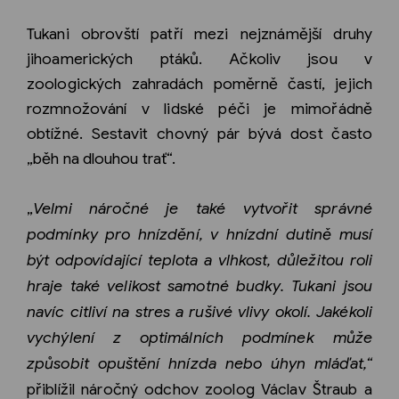
Tukani obrovští patří mezi nejznámější druhy
jihoamerických ptáků. Ačkoliv jsou v
zoologických zahradách poměrně častí, jejich
rozmnožování v lidské péči je mimořádně
obtížné. Sestavit chovný pár bývá dost často
„běh na dlouhou trať“.
„
Velmi náročné je také vytvořit správné
podmínky pro hnízdění, v hnízdní dutině musí
být odpovídající teplota a vlhkost, důležitou roli
hraje také velikost samotné budky. Tukani jsou
navíc citliví na stres a rušivé vlivy okolí. Jakékoli
vychýlení z optimálních podmínek může
způsobit opuštění hnízda nebo úhyn mláďat,“
přiblížil náročný odchov zoolog Václav Štraub a