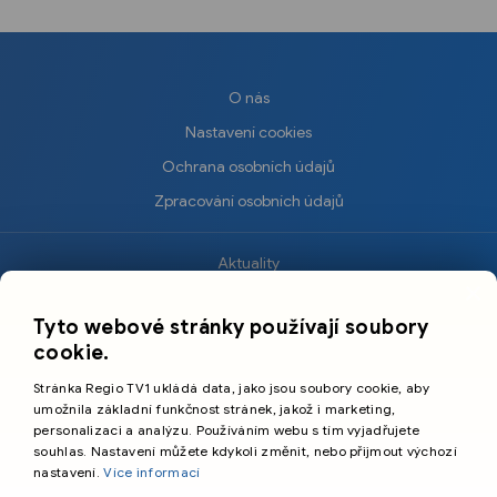
O nás
Nastavení cookies
Ochrana osobních údajů
Zpracování osobních údajů
Aktuality
×
Krimi
Tyto webové stránky používají soubory
Sport
cookie.
Kultura
Stránka Regio TV1 ukládá data, jako jsou soubory cookie, aby
Cestování
umožnila základní funkčnost stránek, jakož i marketing,
personalizaci a analýzu. Používáním webu s tím vyjadřujete
souhlas. Nastavení můžete kdykoli změnit, nebo přijmout výchozí
©️
Primetime Media s.r.o.
nastavení.
Více informací
Všeobecné podmínky