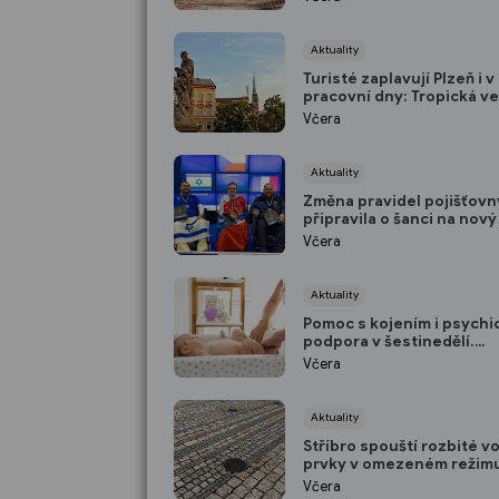
jeden kousek od Plzně
Aktuality
Turisté zaplavují Plzeň i v
pracovní dny: Tropická ve
ženou do pivovarských sk
Včera
podzemí
Aktuality
Změna pravidel pojišťovn
připravila o šanci na nový
Paralympionik Ondřej Ka
Včera
přesto bojuje o soběstač
Aktuality
Pomoc s kojením i psychi
podpora v šestinedělí.
Domažlická porodnice nab
Včera
ženám návštěvní službu 
Aktuality
Stříbro spouští rozbité v
prvky v omezeném režim
Vedení města plánuje opr
Včera