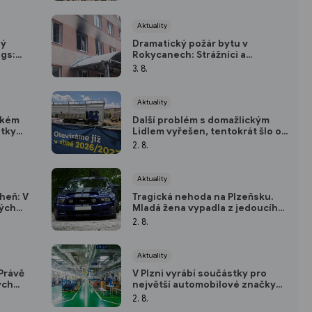
Aktuality
hý
Dramatický požár bytu v
ngs:
Rokycanech: Strážníci a
n
policisté před příjezdem hasičů
3. 8.
evakuovali desítky obyvatel
Aktuality
ském
Další problém s domažlickým
átky
Lidlem vyřešen, tentokrát šlo o
na
veřejné osvětlení
2. 8.
A)
Aktuality
heň: V
Tragická nehoda na Plzeňsku.
kých
Mladá žena vypadla z jedoucího
mní
Fordu Mustang, v nemocnici
2. 8.
zemřela
Aktuality
Právě
V Plzni vyrábí součástky pro
ých
největší automobilové značky
Evropy. Teď oznámil hromadné
2. 8.
propouštění. O práci přijde