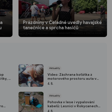
na
Prázdniny v Čeladné uvedly havajské
u
tanečnice a sprcha hasičů
Aktuality
Top
Video: Záchrana koťátka z
itky, za
motorového prostoru auta v
Plzni
4. 8.
Aktuality
Pohovka v lese i vypalování
ro
kabelů: Lesníci v Rokycanech
í ani
bojují s černými skládkami a
4. 8.