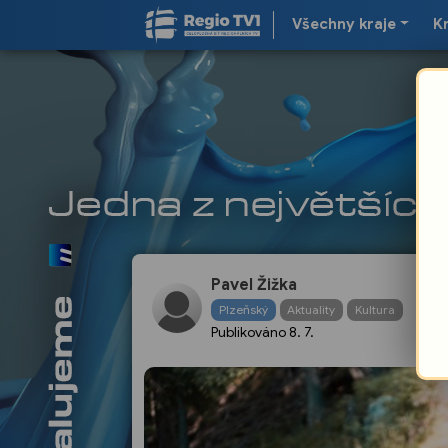
Všechny kraje
K
Z
Pavel Žižka
Š
Plzeňský
Aktuality
Kultura
i
Publikováno
8. 7.