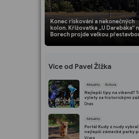
Konec riskování a nekonečných
kolon. Křižovatka „U Darebáka“ 
Borech projde velkou přestavbo
Více od Pavel Žižka
Aktuality
Kultura
Nejlepší tipy na víkend? 
výlety za historickými záž
přírodou i za kulturou
Dnes
Aktuality
Portál Kudy z nudy vybral
nejlepší zámecké parky p
pejskaře: V TOP 10 nechyb
Včera