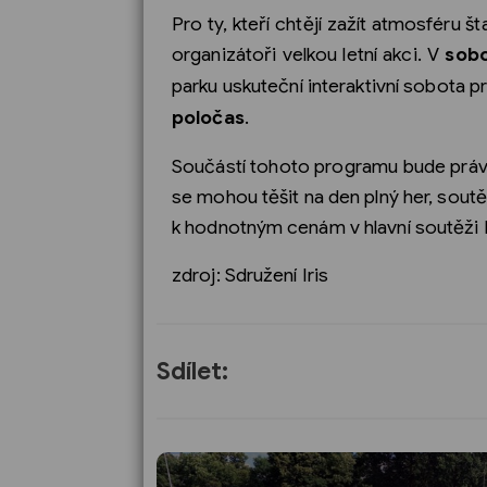
Pro ty, kteří chtějí zažít atmosféru št
organizátoři velkou letní akci. V
sobo
parku uskuteční interaktivní sobota
poločas
.
Součástí tohoto programu bude práv
se mohou těšit na den plný her, soutěž
k hodnotným cenám v hlavní soutěži 
zdroj: Sdružení Iris
Sdílet: