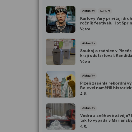
10 milionů
Aktuality
Kultura
Karlovy Vary přivítají dru
ročník festivalu Hot Spri
Vystoupí Yzomandias, Be
Včera
Cristovao i Nik Tendo
Aktuality
Souboj o radnice v Plzeň
kraji odstartoval: Kandid
jsou podány, podílíte se 
Včera
rozhodování i vy? (ANKET
Aktuality
Plzeň zasáhla rekordní vý
Bolevci naměřili historic
41,5 °C. Jak snášíte extré
4. 8.
vedra vy? (ANKETA)
Aktuality
Vedro a sněhové závěje? 
tak to vypadá v Mariánsk
Lázních
4. 8.