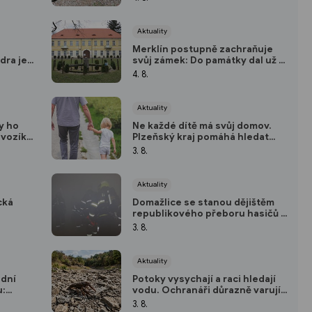
riskantním zakládáním ohňů
Aktuality
Merklín postupně zachraňuje
dra je
svůj zámek: Do památky dal už 25
lepů a
milionů, v listopadu otevře nový
4. 8.
sál
Aktuality
y ho
Ne každé dítě má svůj domov.
 vozík.
Plzeňský kraj pomáhá hledat
as
pěstouny
3. 8.
nost
Aktuality
cká
Domažlice se stanou dějištěm
republikového přeboru hasičů v
ízí
první pomoci, trénovat budou v
3. 8.
zdarma
bývalé továrně i na stadionu
Aktuality
odní
Potoky vysychají a raci hledají
u:
vodu. Ochranáři důrazně varují
avu za
před jejich přenášením
3. 8.