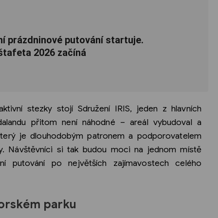
í prázdninové putování startuje.
štafeta 2026 začíná
ivní stezky stojí Sdružení IRIS, jeden z hlavních
odalandu přitom není náhodné – areál vybudoval a
který je dlouhodobým patronem a podporovatelem
ty. Návštěvníci si tak budou moci na jednom místě
ní putování po největších zajímavostech celého
Borském parku