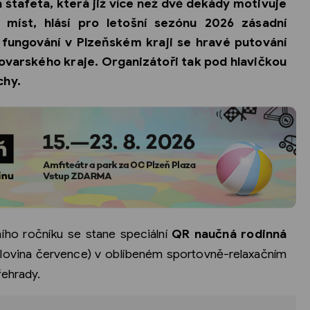
 štafeta, která již více než dvě dekády motivuje
 míst, hlásí pro letošní sezónu 2026 zásadní
 fungování v Plzeňském kraji se hravé putování
lovarského kraje. Organizátoři tak pod hlavičkou
chy.
ího ročníku se stane speciální
QR naučná rodinná
polovina července) v oblíbeném sportovně-relaxačním
řehrady.