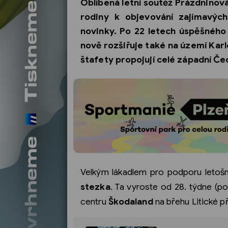
Oblíbená letní soutěž Prázdninová
rodiny k objevování zajímavých
novinky. Po 22 letech úspěšného
nově rozšiřuje také na území Kar
štafety propojují celé západní Če
Velkým lákadlem pro podporu letošn
stezka
. Ta vyroste od 28. týdne (
centru
Škodaland
na břehu Litické p