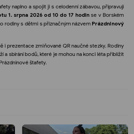
afety naplno a spojit ji s celodenní zábavou, připravují
tu 1. srpna 2026 od 10 do 17 hodin
se v Borském
 pro rodiny s dětmi s příznačným názvem
Prázdninový
ě i prezentace zmiňované QR naučné stezky. Rodiny
í a sbírání bodů, které je mohou na konci léta přiblížit
Prázdninové štafety.