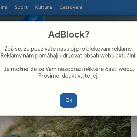
rimi
Sport
Kultura
Cestování
AdBlock?
Zdá se, že používáte nástroj pro blokování reklamy.
Reklamy nám pomáhají udržovat obsah webu aktuální.
Je možné, že se Vám nezobrazí některé části webu.
Prosíme, deaktivujte jej.
ápadní Čechy na jednom místě:
kodaland u Litické přehrady otevírá
Ok
nteraktivní stezku pro rodiny