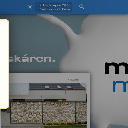
čtvrtek 6. srpna 2026
Svátek má Oldřiška
Reklama