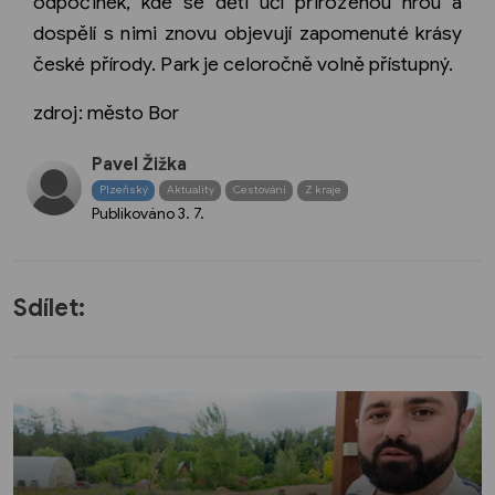
odpočinek, kde se děti učí přirozenou hrou a
dospělí s nimi znovu objevují zapomenuté krásy
české přírody. Park je celoročně volně přístupný.
zdroj: město Bor
Pavel Žižka
Plzeňský
Aktuality
Cestování
Z kraje
Publikováno
3. 7.
Sdílet: