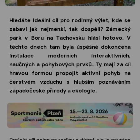
Hledáte ideální cíl pro rodinný výlet, kde se
zabaví jak nejmenší, tak dospělí? Zámecký
park v
Boru na Tachovsku
hlásí hotovo. V
těchto dnech tam byla úspěšně dokončena
instalace moderních interaktivních,
naučných a pohybových prvků. Ty mají za cíl
hravou formou propojit aktivní pohyb na
čerstvém vzduchu s hlubším poznáváním
západočeské přírody a ekologie.
Projekt cílí nejen na rodiny s dětmi, ale je navržen