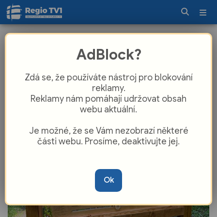
Zámecký park v Boru ožil interaktivní
AdBlock?
zábavou: Děti si odnesou otisky
zvířat, dospělé navede aplikace
Zdá se, že používáte nástroj pro blokování
reklamy.
Reklamy nám pomáhají udržovat obsah
webu aktuální.
Je možné, že se Vám nezobrazí některé
části webu. Prosíme, deaktivujte jej.
Ok