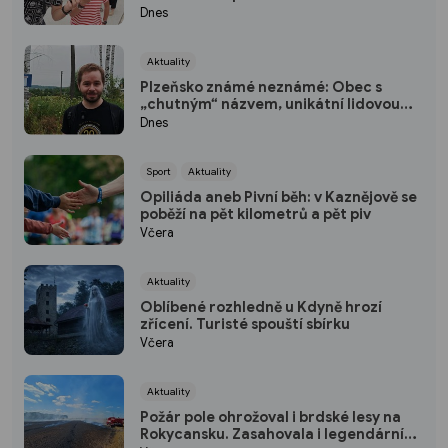
českými hranicemi se koná legendární
Dnes
Porzellanfest
Aktuality
Plzeňsko známé neznámé: Obec s
„chutným“ názvem, unikátní lidovou
architekturou i 500 milionů let starým
Dnes
pokladem
Sport
Aktuality
Opiliáda aneb Pivní běh: v Kaznějově se
poběží na pět kilometrů a pět piv
Včera
Aktuality
Oblíbené rozhledně u Kdyně hrozí
zřícení. Turisté spouští sbírku
Včera
Aktuality
Požár pole ohrožoval i brdské lesy na
Rokycansku. Zasahovala i legendární