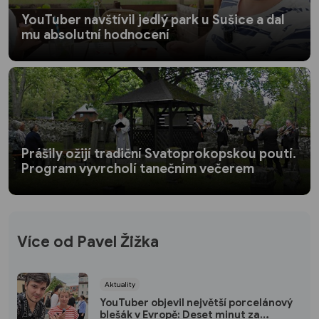
YouTuber navštívil jedlý park u Sušice a dal
mu absolutní hodnocení
Prášily ožijí tradiční Svatoprokopskou poutí.
Program vyvrcholí tanečním večerem
Více od Pavel Žižka
Aktuality
YouTuber objevil největší porcelánový
blešák v Evropě: Deset minut za