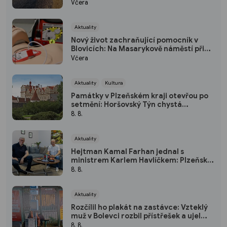
Praga V3S
Včera
Aktuality
Nový život zachraňující pomocník v
Blovicích: Na Masarykově náměstí přibyl
veřejně přístupný defibrilátor
Včera
Aktuality
Kultura
Památky v Plzeňském kraji otevřou po
setmění: Horšovský Týn chystá
japonský program, Rabí osvítí svíčky
8. 8.
Aktuality
Hejtman Kamal Farhan jednal s
ministrem Karlem Havlíčkem: Plzeňský
kraj chce sázet na inovace a
8. 8.
kvalifikované pracovníky
Aktuality
Rozčílil ho plakát na zastávce: Vzteklý
muž v Bolevci rozbil přístřešek a ujel
tramvají, strážníci ho bleskově dostihli
8. 8.