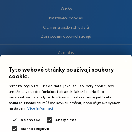
O nás
Nastavení cookies
Ochrana osobních údajů
Zpracování osobních údajů
Aktuality
×
Krimi
Tyto webové stránky používají soubory
Sport
cookie.
Kultura
Stránka Regio TV1 ukládá data, jako jsou soubory cookie, aby
Cestování
umožnila základní funkčnost stránek, jakož i marketing,
personalizaci a analýzu. Používáním webu s tím vyjadřujete
souhlas. Nastavení můžete kdykoli změnit, nebo přijmout výchozí
©️
Primetime Media s.r.o.
nastavení.
Více informací
Všeobecné podmínky
Nezbytné
Analytické
Marketingové