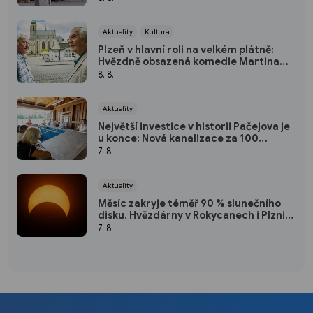
(VIDEO)
Aktuality
Kultura
Plzeň v hlavní roli na velkém plátně:
Hvězdně obsazená komedie Martina
Horského se představí na bezplatné
8. 8.
projekci na Lochotíně
Aktuality
Největší investice v historii Pačejova je
u konce: Nová kanalizace za 100
milionů korun získala kolaudaci, obec
7. 8.
uspořádala oslavu
Aktuality
Měsíc zakryje téměř 90 % slunečního
disku. Hvězdárny v Rokycanech i Plzni
zvou na podvečerní sledování
7. 8.
nebeského divadla