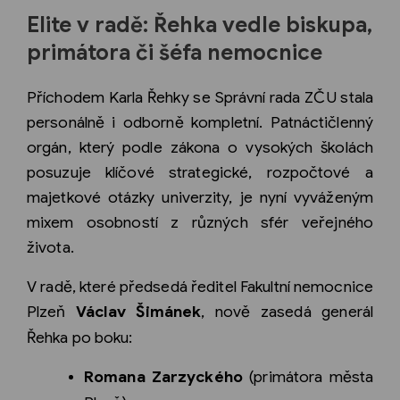
Elite v radě: Řehka vedle biskupa,
primátora či šéfa nemocnice
Příchodem Karla Řehky se Správní rada ZČU stala
personálně i odborně kompletní. Patnáctičlenný
orgán, který podle zákona o vysokých školách
posuzuje klíčové strategické, rozpočtové a
majetkové otázky univerzity, je nyní vyváženým
mixem osobností z různých sfér veřejného
života.
V radě, které předsedá ředitel Fakultní nemocnice
Plzeň
Václav Šimánek
, nově zasedá generál
Řehka po boku:
Romana Zarzyckého
(primátora města