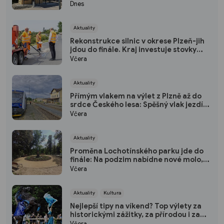
má od srpna nový režim vstupů
Dnes
Aktuality
Rekonstrukce silnic v okrese Plzeň-jih
jdou do finále. Kraj investuje stovky
milionů do nových povrchů i moderních
Včera
technologií
Aktuality
Přímým vlakem na výlet z Plzně až do
srdce Českého lesa: Spěšný vlak jezdí
každou sobotu až do října
Včera
Aktuality
Proměna Lochotínského parku jde do
finále: Na podzim nabídne nové molo,
cvičební prvky i vodopád
Včera
Aktuality
Kultura
Nejlepší tipy na víkend? Top výlety za
historickými zážitky, za přírodou i za
kulturou
Včera