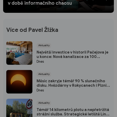
v době informačního chaosu
Více od Pavel Žižka
Aktuality
Největší investice v historii Pačejova je
u konce: Nová kanalizace za 100
milionů korun získala kolaudaci, obec
Dnes
uspořádala oslavu
Aktuality
Měsíc zakryje téměř 90 % slunečního
disku. Hvězdárny v Rokycanech i Plzni
zvou na podvečerní sledování
Dnes
nebeského divadla
Aktuality
Téměř 14 kilometrů plotu a nepřetržitá
strážní služba. Strategické letiště Líně