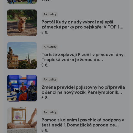
Aktuality
Portál Kudy z nudy vybral nejlepší
zámecké parky pro pejskaře: V TOP 10
nechybí ani jeden kousek od Plzně
5. 8.
Aktuality
Turisté zaplavují Plzeň i v pracovní dny:
Tropická vedra je ženou do
pivovarských sklepů a podzemí
5. 8.
Aktuality
Změna pravidel pojišťovny ho připravila
o šanci na nový vozík. Paralympionik
Ondřej Kaas přesto bojuje o
5. 8.
soběstačnost
Aktuality
Pomoc s kojením i psychická podpora v
šestinedělí. Domažlická porodnice
nabízí ženám návštěvní službu zdarma
5. 8.