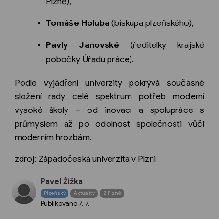
Plzně),
Tomáše Holuba
(biskupa plzeňského),
Pavly Janovské
(ředitelky krajské
pobočky Úřadu práce).
Podle vyjádření univerzity pokrývá současné
složení rady celé spektrum potřeb moderní
vysoké školy – od inovací a spolupráce s
průmyslem až po odolnost společnosti vůči
moderním hrozbám.
zdroj: Západočeská univerzita v Plzni
Pavel Žižka
Plzeňský
Aktuality
Z Plzně
Publikováno
7. 7.