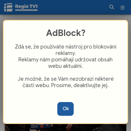
Z čela armády do Plzně: Bývalý šéf
AdBlock?
generálního štábu Karel Řehka posílil
vedení univerzity
Zdá se, že používáte nástroj pro blokování
reklamy.
Reklamy nám pomáhají udržovat obsah
webu aktuální.
Je možné, že se Vám nezobrazí některé
části webu. Prosíme, deaktivujte jej.
Ok