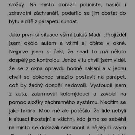
složky. Na místo dorazili policisté, hasiči i
zdravotní záchranáři, podařilo se jim dostat do
bytu a dítě z parapetu sundat.
Jako první si situace všiml Lukáš Mádr. „Projížděl
jsem okolo autem a všiml si dítěte v okně.
Nejprve jsem si řekl, že snad to má někdo
dospělý po kontrolou. Jenže v tu chvíli jsem viděl,
že se z okna opravdu hodně naklání a v jednu
chvíli se dokonce snažilo postavit na parapet,
což by žádný dospělí nedovolil. Vystoupil jsem
z auta, zalarmoval kolemjdoucí a zavolal na
pomoc složky záchranného systému. Necítím se
jako hrdina. Moc mě ale potěšilo, že lidé nebyli
k situaci lhostejní a všichni, kdo jsme se seběhli
na místo se dokázali semknout a nějakým svým