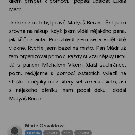
dílem přispět k pomoci,“ popsal událost Lukáš
Mádr.
Jedním z nich byl právě Matyáš Beran. „Šel jsem
zrovna na nákup, když jsem viděl nějakého pána,
jak křičí z auta. Porozhlédl jsem se a viděl dítě
v okně. Rychle jsem běžel na místo. Pan Mádr už
tam organizoval pomoc, každý si vzal nějaký úkol.
Já s panem Michalem Vlkem (další zachránce,
pozn. red.)jsme s pomocí ostatních vylezli na
stříšku a nějaký muž, který šel zrovna okolo, asi
z nějakého pikniku, nám podal deku,“ dodal
Matyáš Beran.
Marie Osvaldová
Plzeňský
Aktuality
Krimi
Aktuálně