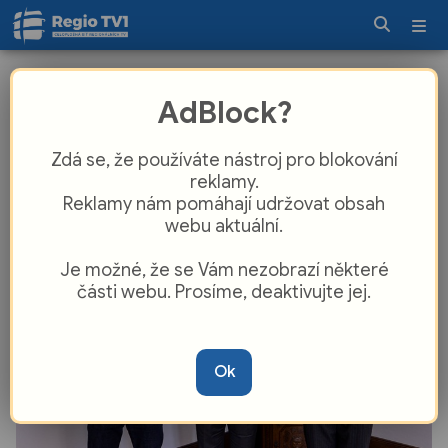
Vyčerpaná matka spala, batole se
AdBlock?
naklánělo z okna. Zachránili ho
pohotoví kolemjdoucí s dekou
Zdá se, že používáte nástroj pro blokování
reklamy.
Reklamy nám pomáhají udržovat obsah
webu aktuální.
Je možné, že se Vám nezobrazí některé
části webu. Prosíme, deaktivujte jej.
Ok