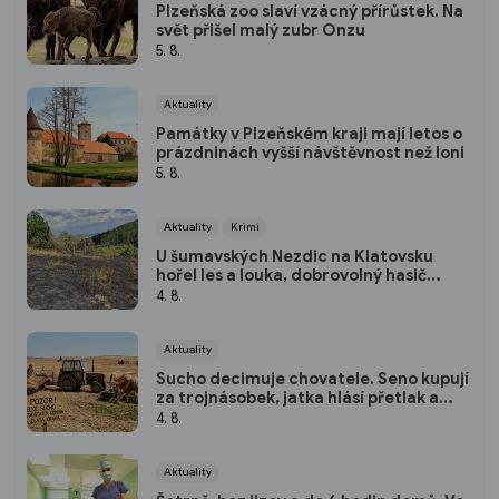
Plzeňská zoo slaví vzácný přírůstek. Na
svět přišel malý zubr Onzu
5. 8.
Aktuality
Památky v Plzeňském kraji mají letos o
prázdninách vyšší návštěvnost než loni
5. 8.
Aktuality
Krimi
U šumavských Nezdic na Klatovsku
hořel les a louka, dobrovolný hasič
skončil v nemocnici
4. 8.
Aktuality
Sucho decimuje chovatele. Seno kupují
za trojnásobek, jatka hlásí přetlak a
hrozí rušení chovů
4. 8.
Aktuality