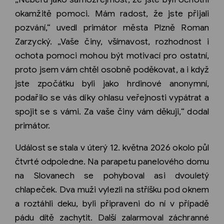
okamžitě pomoci. Mám radost, že jste přijali
pozvání,“ uvedl primátor města Plzně Roman
Zarzycký. „Vaše činy, všímavost, rozhodnost i
ochota pomoci mohou být motivací pro ostatní,
proto jsem vám chtěl osobně poděkovat, a i když
jste zpočátku byli jako hrdinové anonymní,
podařilo se vás díky ohlasu veřejnosti vypátrat a
spojit se s vámi. Za vaše činy vám děkuji,“ dodal
primátor.
Událost se stala v úterý 12. května 2026 okolo půl
čtvrté odpoledne. Na parapetu panelového domu
na Slovanech se pohyboval asi dvouletý
chlapeček. Dva muži vylezli na stříšku pod oknem
a roztáhli deku, byli připraveni do ní v případě
pádu dítě zachytit. Další zalarmoval záchranné