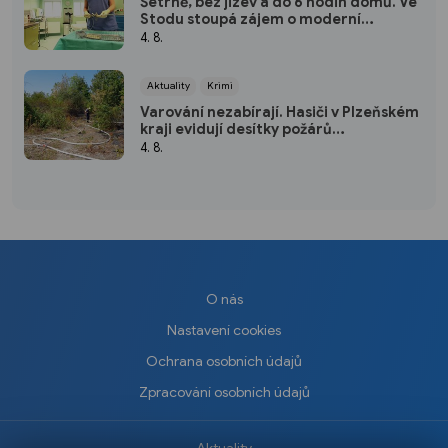
Šetrně, bez jizev a do 6 hodin domů. Ve
Stodu stoupá zájem o moderní
hysteroskopii
4. 8.
Aktuality
Krimi
Varování nezabírají. Hasiči v Plzeňském
kraji evidují desítky požárů
způsobených lidmi
4. 8.
O nás
Nastavení cookies
Ochrana osobních údajů
Zpracování osobních údajů