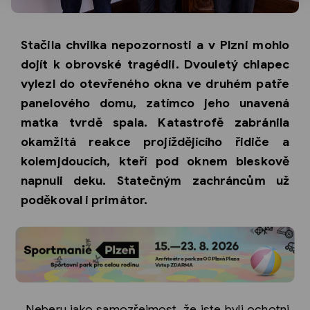
Stačila chvilka nepozornosti a v Plzni mohlo
dojít k obrovské tragédii. Dvouletý chlapec
vylezl do otevřeného okna ve druhém patře
panelového domu, zatímco jeho unavená
matka tvrdě spala. Katastrofě zabránila
okamžitá reakce projíždějícího řidiče a
kolemjdoucích, kteří pod oknem bleskově
napnuli deku. Statečným zachráncům už
poděkoval i primátor.
„Neberu jako samozřejmost, že jste byli ochotni