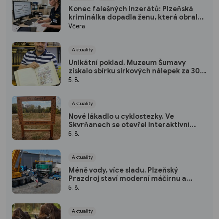
Konec falešných inzerátů: Plzeňská
kriminálka dopadla ženu, která obrala
desítky lidí po celé republice
Včera
Aktuality
Unikátní poklad. Muzeum Šumavy
získalo sbírku sirkových nálepek za 300
tisíc
5. 8.
Aktuality
Nové lákadlo u cyklostezky. Ve
Skvrňanech se otevřel interaktivní
Ekopark
5. 8.
Aktuality
Méně vody, více sladu. Plzeňský
Prazdroj staví moderní máčírnu a
ušetří miliony litrů vody
5. 8.
Aktuality