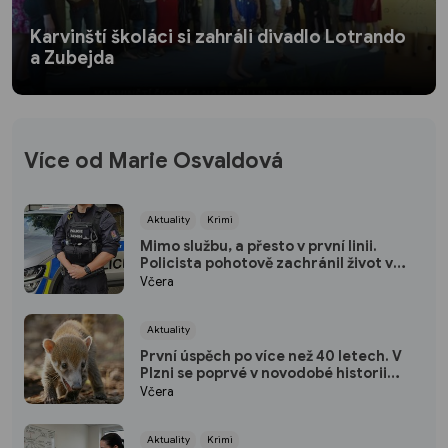
Karvinští školáci si zahráli divadlo Lotrando
a Zubejda
Více od Marie Osvaldová
Aktuality
Krimi
Mimo službu, a přesto v první linii.
Policista pohotově zachránil život v
plzeňském fitku
Včera
Aktuality
První úspěch po více než 40 letech. V
Plzni se poprvé v novodobé historii
narodili nosálové bělohubí
Včera
Aktuality
Krimi