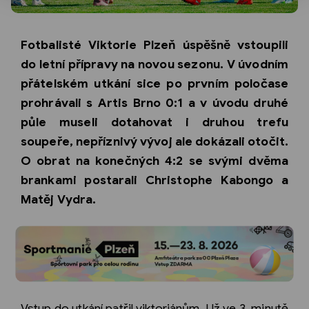
Fotbalisté Viktorie Plzeň úspěšně vstoupili
do letní přípravy na novou sezonu. V úvodním
přátelském utkání sice po prvním poločase
prohrávali s Artis Brno 0:1 a v úvodu druhé
půle museli dotahovat i druhou trefu
soupeře, nepříznivý vývoj ale dokázali otočit.
O obrat na konečných 4:2 se svými dvěma
brankami postarali Christophe Kabongo a
Matěj Vydra.
Vstup do utkání patřil viktoriánům. Už ve 3. minutě