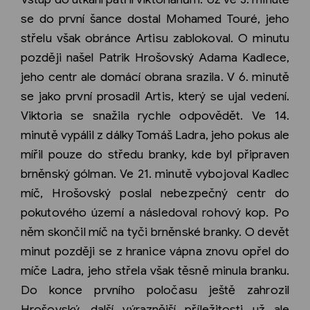
se do první šance dostal Mohamed Touré, jeho
střelu však obránce Artisu zablokoval. O minutu
později našel Patrik Hrošovský Adama Kadlece,
jeho centr ale domácí obrana srazila. V 6. minutě
se jako první prosadil Artis, který se ujal vedení.
Viktoria se snažila rychle odpovědět. Ve 14.
minutě vypálil z dálky Tomáš Ladra, jeho pokus ale
mířil pouze do středu branky, kde byl připraven
brněnský gólman. Ve 21. minutě vybojoval Kadlec
míč, Hrošovský poslal nebezpečný centr do
pokutového území a následoval rohový kop. Po
něm skončil míč na tyči brněnské branky. O devět
minut později se z hranice vápna znovu opřel do
míče Ladra, jeho střela však těsně minula branku.
Do konce prvního poločasu ještě zahrozil
Hrošovský, další výraznější příležitosti už ale