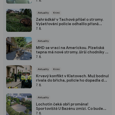
7. 8.
Aktuality
Krimi
Zahrádkář v Tachově přišel o stromy.
Vyšetřování policie odhalilo přísně
chráněného viníka
7. 8.
Aktuality
MHD se vrací na Americkou. Plzeňská
tepna má nové stromy, širší chodníky i
zónu 20 km/h
7. 8.
Aktuality
Krimi
Krvavý konflikt v Klatovech. Muž bodnul
rivala do břicha, policie ho dopadla do
dvou hodin
7. 8.
Aktuality
Lochotín čeká obří proměna!
Sportoviště U Bazénu zmizí. Co bude
místo něj?
7. 8.