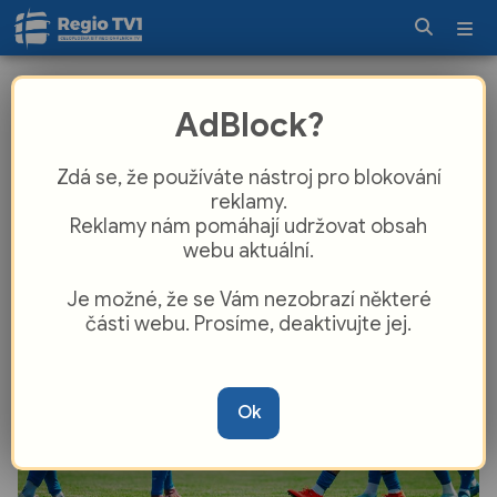
Plzeň v přípravě prohrávala, pak
AdBlock?
druholigový Artis zničili dvougóloví
Kabongo a Vydra
Zdá se, že používáte nástroj pro blokování
reklamy.
Reklamy nám pomáhají udržovat obsah
webu aktuální.
Je možné, že se Vám nezobrazí některé
části webu. Prosíme, deaktivujte jej.
Ok