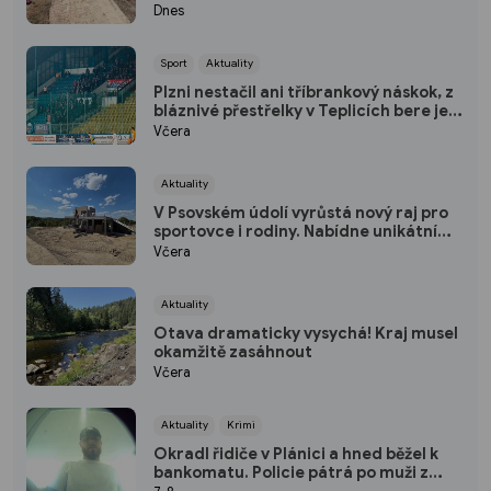
vzroste o polovinu
Dnes
Sport
Aktuality
Plzni nestačil ani tříbrankový náskok, z
bláznivé přestřelky v Teplicích bere jen
bod
Včera
Aktuality
V Psovském údolí vyrůstá nový raj pro
sportovce i rodiny. Nabídne unikátní
pumptrack i šestimetrovou vyhlídku
Včera
Aktuality
Otava dramaticky vysychá! Kraj musel
okamžitě zasáhnout
Včera
Aktuality
Krimi
Okradl řidiče v Plánici a hned běžel k
bankomatu. Policie pátrá po muži z
kamerových záznamů