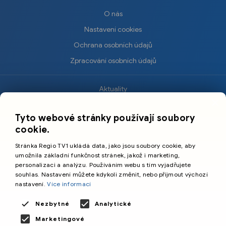
O nás
Nastavení cookies
Ochrana osobních údajů
Zpracování osobních údajů
Aktuality
×
Krimi
Tyto webové stránky používají soubory
Sport
cookie.
Kultura
Stránka Regio TV1 ukládá data, jako jsou soubory cookie, aby
Cestování
umožnila základní funkčnost stránek, jakož i marketing,
personalizaci a analýzu. Používáním webu s tím vyjadřujete
souhlas. Nastavení můžete kdykoli změnit, nebo přijmout výchozí
©️
Primetime Media s.r.o.
nastavení.
Více informací
Všeobecné podmínky
Nezbytné
Analytické
Marketingové