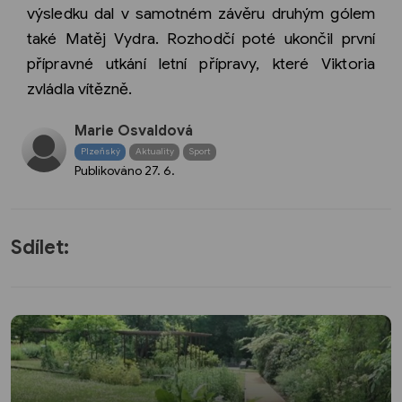
výsledku dal v samotném závěru druhým gólem
také Matěj Vydra. Rozhodčí poté ukončil první
přípravné utkání letní přípravy, které Viktoria
zvládla vítězně.
Marie Osvaldová
Plzeňský
Aktuality
Sport
Publikováno
27. 6.
Sdílet: