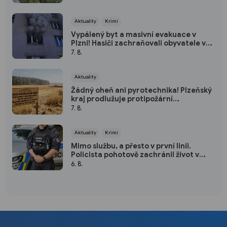
Aktuality
Krimi
Vypálený byt a masivní evakuace v
Plzni! Hasiči zachraňovali obyvatele v
maskách
7. 8.
Aktuality
Žádný oheň ani pyrotechnika! Plzeňský
kraj prodlužuje protipožární
pohotovost
7. 8.
Aktuality
Krimi
Mimo službu, a přesto v první linii.
Policista pohotově zachránil život v
plzeňském fitku
6. 8.