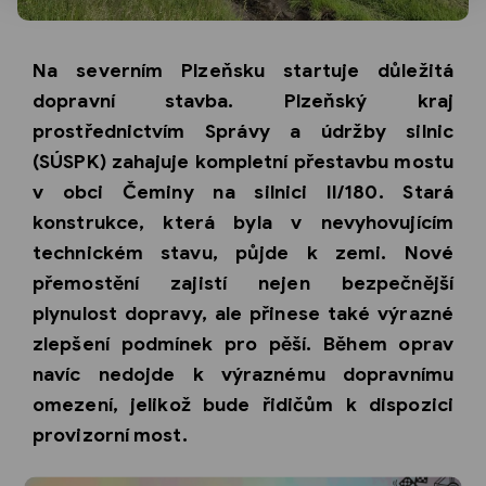
Na severním Plzeňsku startuje důležitá
dopravní stavba. Plzeňský kraj
prostřednictvím Správy a údržby silnic
(SÚSPK) zahajuje kompletní přestavbu mostu
v obci Čeminy na silnici II/180. Stará
konstrukce, která byla v nevyhovujícím
technickém stavu, půjde k zemi. Nové
přemostění zajistí nejen bezpečnější
plynulost dopravy, ale přinese také výrazné
zlepšení podmínek pro pěší. Během oprav
navíc nedojde k výraznému dopravnímu
omezení, jelikož bude řidičům k dispozici
provizorní most.