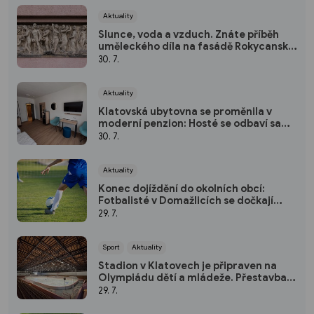
Aktuality
Slunce, voda a vzduch. Znáte příběh
uměleckého díla na fasádě Rokycanské
nemocnice?
30. 7.
Aktuality
Klatovská ubytovna se proměnila v
moderní penzion: Hosté se odbaví sami
pomocí kódu
30. 7.
Aktuality
Konec dojíždění do okolních obcí:
Fotbalisté v Domažlicích se dočkají
nového hřiště
29. 7.
Sport
Aktuality
Stadion v Klatovech je připraven na
Olympiádu dětí a mládeže. Přestavba
vyšla na 50 milionů
29. 7.