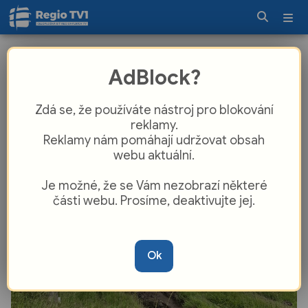
V Čeminech začíná přestavba mostu
AdBlock?
za 25 milionů. Stará konstrukce půjde
k zemi v půlce června
Zdá se, že používáte nástroj pro blokování
reklamy.
Reklamy nám pomáhají udržovat obsah
webu aktuální.
Je možné, že se Vám nezobrazí některé
části webu. Prosíme, deaktivujte jej.
Ok