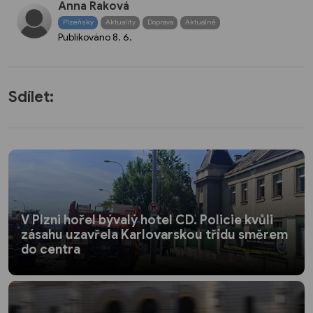
Anna Raková
Plzeňský
Aktuality
Doprava
Aktuálně
Publikováno
8. 6.
Sdílet:
V Plzni hořel bývalý hotel CD. Policie kvůli
zásahu uzavřela Karlovarskou třídu směrem
do centra