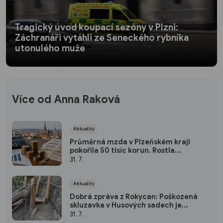
Tragický úvod koupací sezóny v Plzni:
Záchranáři vytáhli ze Seneckého rybníka
utonulého muže
Více od Anna Raková
Aktuality
Průměrná mzda v Plzeňském kraji
pokořila 50 tisíc korun. Rostla
nejrychleji za pět let
31. 7.
Aktuality
Dobrá zpráva z Rokycan: Poškozená
skluzavka v Husových sadech je
opravena
31. 7.