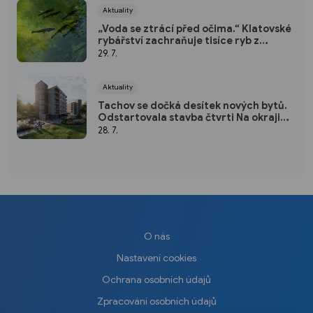
Aktuality
„Voda se ztrácí před očima.“ Klatovské
rybářství zachraňuje tisíce ryb z
vysychajících rybníků
29. 7.
Aktuality
Tachov se dočká desítek nových bytů.
Odstartovala stavba čtvrti Na okraji
Tachov
28. 7.
O nás
Nastavení cookies
Ochrana osobních údajů
Zpracování osobních údajů