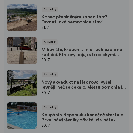
Aktuality
Konec přeplněným kapacitám?
Domažlická nemocnice staví
parkoviště pro zaměstnance
31. 7.
Aktuality
Mlhoviště, kropení silnic i ochlazení na
radnici. Klatovy bojují s tropickými
vedry
30. 7.
Aktuality
Nový akvadukt na Hadrovci vyšel
levněji, než se čekalo. Městu pomohla i
krajská dotace
30. 7.
Aktuality
Koupání v Nepomuku konečně startuje.
První návštěvníky přivítá už v pátek
30. 7.