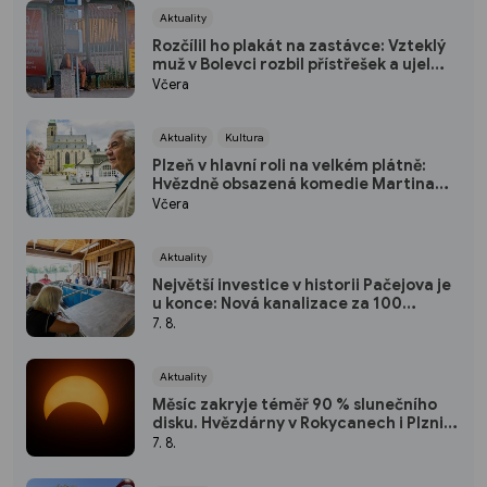
Aktuality
Rozčílil ho plakát na zastávce: Vzteklý
muž v Bolevci rozbil přístřešek a ujel
tramvají, strážníci ho bleskově dostihli
Včera
(VIDEO)
Aktuality
Kultura
Plzeň v hlavní roli na velkém plátně:
Hvězdně obsazená komedie Martina
Horského se představí na bezplatné
Včera
projekci na Lochotíně
Aktuality
Největší investice v historii Pačejova je
u konce: Nová kanalizace za 100
milionů korun získala kolaudaci, obec
7. 8.
uspořádala oslavu
Aktuality
Měsíc zakryje téměř 90 % slunečního
disku. Hvězdárny v Rokycanech i Plzni
zvou na podvečerní sledování
7. 8.
nebeského divadla