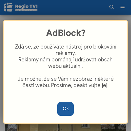
Triumf pro Rokycansko! Lidé svými
AdBlock?
hlasy rozhodli o Ceně veřejnosti pro
zachráněný gotický kostel
Zdá se, že používáte nástroj pro blokování
reklamy.
Reklamy nám pomáhají udržovat obsah
webu aktuální.
Je možné, že se Vám nezobrazí některé
části webu. Prosíme, deaktivujte jej.
Ok