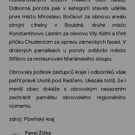
Odborná porota pak v kategorii staveb udělila
první místo Miroslavu Bočkovi za obnovu areálu
strojní cihelny v Boubíně, druhé místo
Konstantinovo Lázním za obnovu Vily Käthi a třetí
příčku Chudenicím za opravu zámeckých fasád. V
drobných památkách u poroty zvítězilo město
Stříbro za restaurování Mariánského sloupu.
Obrovský potlesk zástupců kraje i odborníků však
patřil právě Lhotě pod Radčem. Ukázala totiž, že i
menší obec dokáže s obrovským nasazením
zachránit památku obrovského regionálního
významu.
zdroj: Plzeňský kraj
Pavel Žižka