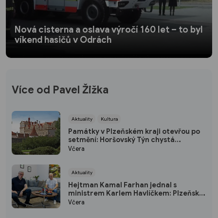
Nová cisterna a oslava výročí 160 let – to byl
víkend hasičů v Odrách
Více od Pavel Žižka
Aktuality
Kultura
Památky v Plzeňském kraji otevřou po
setmění: Horšovský Týn chystá
japonský program, Rabí osvítí svíčky
Včera
Aktuality
Hejtman Kamal Farhan jednal s
ministrem Karlem Havlíčkem: Plzeňský
kraj chce sázet na inovace a
Včera
kvalifikované pracovníky