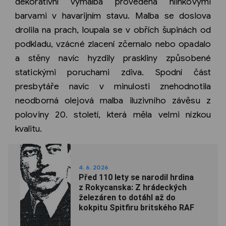
dekorativní výmalba provedená hlinkovými
barvami v havarijním stavu. Malba se doslova
drolila na prach, loupala se v obřích šupinách od
podkladu, vzácné zlacení zčernalo nebo opadalo
a stěny navíc hyzdily praskliny způsobené
statickými poruchami zdiva. Spodní část
presbytáře navíc v minulosti znehodnotila
neodborná olejová malba iluzivního závěsu z
poloviny 20. století, která měla velmi nízkou
kvalitu.
4. 6. 2026
Před 110 lety se narodil hrdina
z Rokycanska: Z hrádeckých
železáren to dotáhl až do
kokpitu Spitfiru britského RAF