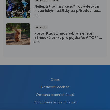
Nejlepší tipy na víkend? Top výlety za
historickými zážitky, za přírodou i za
kulturou
6. 8.
Aktuality
Portál Kudy z nudy vybral nejlepší
zámecké parky pro pejskaře: V TOP 10
nechybí ani jeden kousek od Plzně
5. 8.
O nás
Nastavení cookies
Ochrana osobních údajů
Zpracování osobních údajů