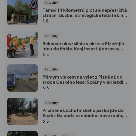
Aktuality
Téměř 14 kilometrů plotu a nepřetržitá
strážní služba. Strategické letiště Líně
má od srpna nový režim vstupů
7. 8.
Aktuality
Rekonstrukce silnic v okrese Plzeň-jih
jdou do finále. Kraj investuje stovky
milionů do nových povrchů i moderních
6. 8.
technologií
Aktuality
Přímým vlakem na výlet z Plzně až do
srdce Českého lesa: Spěšný vlak jezdí
každou sobotu až do října
6. 8.
Aktuality
Proměna Lochotínského parku jde do
finále: Na podzim nabídne nové molo,
cvičební prvky i vodopád
6. 8.
Aktuality
Kultura