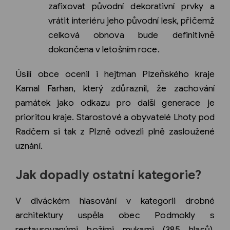
zafixovat původní dekorativní prvky a
vrátit interiéru jeho původní lesk, přičemž
celková obnova bude definitivně
dokončena v letošním roce.
Úsilí obce ocenil i hejtman Plzeňského kraje
Kamal Farhan, který zdůraznil, že zachování
památek jako odkazu pro další generace je
prioritou kraje. Starostové a obyvatelé Lhoty pod
Radčem si tak z Plzně odvezli plně zasloužené
uznání.
Jak dopadly ostatní kategorie?
V diváckém hlasování v kategorii drobné
architektury uspěla obec Podmokly s
restaurovanými božími mukami (385 hlasů).