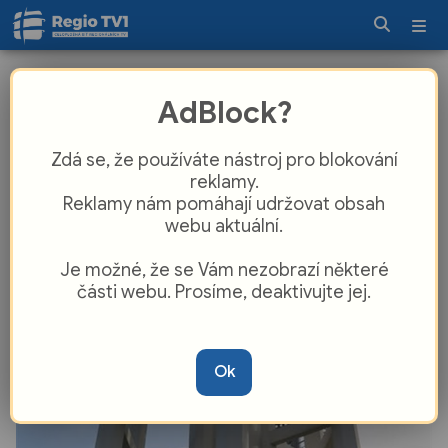
Technický unikát na Plzeňsku:
AdBlock?
Elegantní betonová věž v Heřmanově
Huti pamatuje císaře a ukrývá
Zdá se, že používáte nástroj pro blokování
pekelně vzácné dědictví
reklamy.
Reklamy nám pomáhají udržovat obsah
webu aktuální.
Je možné, že se Vám nezobrazí některé
části webu. Prosíme, deaktivujte jej.
Ok