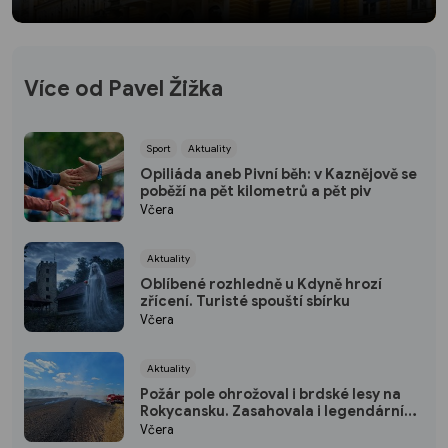
Více od Pavel Žižka
Sport
Aktuality
Opiliáda aneb Pivní běh: v Kaznějově se
poběží na pět kilometrů a pět piv
Včera
Aktuality
Oblíbené rozhledně u Kdyně hrozí
zřícení. Turisté spouští sbírku
Včera
Aktuality
Požár pole ohrožoval i brdské lesy na
Rokycansku. Zasahovala i legendární
Praga V3S
Včera