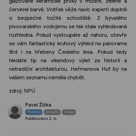
glazované keramické prvky v modré, zelené a
červené barvě. Vnitřek věže navíc experti doplnili
o bezpečné točité schodiště. Z bývalého
pivovarského vodojemu se tak stala vyhledávaná
rozhledna. Pokud vystoupáte až nahoru, otevře
se vám fantastický kruhový výhled na panorama
Brd i na hřebeny Českého lesa. Pokud tedy
hledáte tip na víkendový výlet za historií a
netradiční architekturou, Heřmanova Huť by na
vašem seznamu neměla chybět.
zdroj: NPÚ
Pavel Žižka
Plzeňský
Aktuality
Z kraje
Publikováno
2. 6.