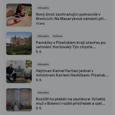
Aktuality
Nový život zachraňující pomocník v
Blovicích: Na Masarykově náměstí přibyl
veřejně přístupný defibrilátor
Včera
Aktuality
Kultura
Památky v Plzeňském kraji otevřou po
setmění: Horšovský Týn chystá
japonský program, Rabí osvítí svíčky
8. 8.
Aktuality
Hejtman Kamal Farhan jednal s
ministrem Karlem Havlíčkem: Plzeňský
kraj chce sázet na inovace a
8. 8.
kvalifikované pracovníky
Aktuality
Rozčílil ho plakát na zastávce: Vzteklý
muž v Bolevci rozbil přístřešek a ujel
tramvají, strážníci ho bleskově dostihli
8. 8.
(VIDEO)