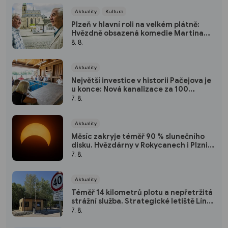
Aktuality
Kultura
Plzeň v hlavní roli na velkém plátně:
Hvězdně obsazená komedie Martina
Horského se představí na bezplatné
8. 8.
projekci na Lochotíně
Aktuality
Největší investice v historii Pačejova je
u konce: Nová kanalizace za 100
milionů korun získala kolaudaci, obec
7. 8.
uspořádala oslavu
Aktuality
Měsíc zakryje téměř 90 % slunečního
disku. Hvězdárny v Rokycanech i Plzni
zvou na podvečerní sledování
7. 8.
nebeského divadla
Aktuality
Téměř 14 kilometrů plotu a nepřetržitá
strážní služba. Strategické letiště Líně
má od srpna nový režim vstupů
7. 8.