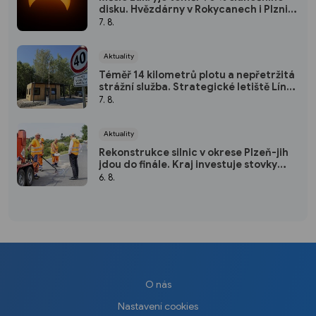
disku. Hvězdárny v Rokycanech i Plzni
zvou na podvečerní sledování
7. 8.
nebeského divadla
Aktuality
Téměř 14 kilometrů plotu a nepřetržitá
strážní služba. Strategické letiště Líně
má od srpna nový režim vstupů
7. 8.
Aktuality
Rekonstrukce silnic v okrese Plzeň-jih
jdou do finále. Kraj investuje stovky
milionů do nových povrchů i moderních
6. 8.
technologií
O nás
Nastavení cookies