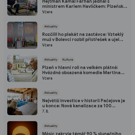
Hejtman Kamal Farhan jednal s
ministrem Karlem Havlíčkem: Plzeňský
kraj chce sázet na inovace a
Včera
kvalifikované pracovníky
Aktuality
Rozčílil ho plakát na zastávce: Vzteklý
muž v Bolevci rozbil přístřešek a ujel
tramvají, strážníci ho bleskově dostihli
Včera
(VIDEO)
Aktuality
Kultura
Plzeň v hlavní roli na velkém plátně:
Hvězdně obsazená komedie Martina
Horského se představí na bezplatné
Včera
projekci na Lochotíně
Aktuality
Největší investice v historii Pačejova je
u konce: Nová kanalizace za 100
milionů korun získala kolaudaci, obec
7. 8.
uspořádala oslavu
Aktuality
Měsíc zakryje téměř 90 % slunečního