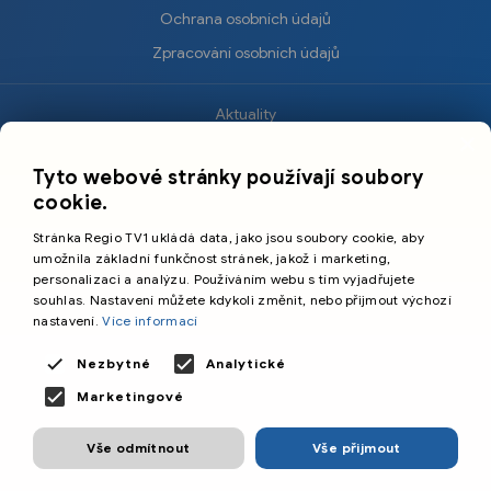
Ochrana osobních údajů
Zpracování osobních údajů
Aktuality
×
Krimi
Tyto webové stránky používají soubory
Sport
cookie.
Kultura
Stránka Regio TV1 ukládá data, jako jsou soubory cookie, aby
Cestování
umožnila základní funkčnost stránek, jakož i marketing,
personalizaci a analýzu. Používáním webu s tím vyjadřujete
souhlas. Nastavení můžete kdykoli změnit, nebo přijmout výchozí
©️
Primetime Media s.r.o.
nastavení.
Více informací
Všeobecné podmínky
Nezbytné
Analytické
Marketingové
Vše odmítnout
Vše přijmout