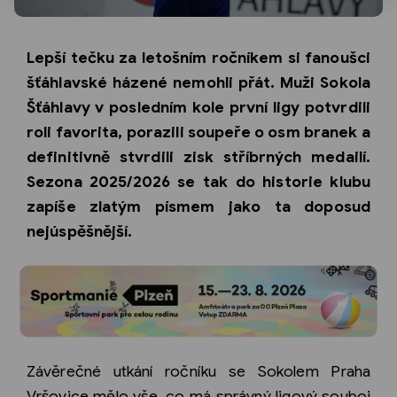
Lepší tečku za letošním ročníkem si fanoušci
šťáhlavské házené nemohli přát. Muži Sokola
Šťáhlavy v posledním kole první ligy potvrdili
roli favorita, porazili soupeře o osm branek a
definitivně stvrdili zisk stříbrných medailí.
Sezona 2025/2026 se tak do historie klubu
zapíše zlatým písmem jako ta doposud
nejúspěšnější.
Závěrečné utkání ročníku se Sokolem Praha
Vršovice mělo vše, co má správný ligový souboj