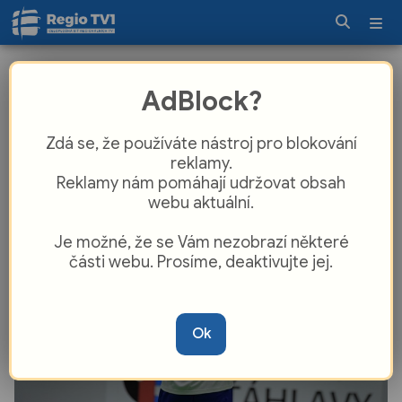
Šťáhlavy slaví historický úspěch! Po
AdBlock?
vítězném závěru sezony se stávají
vicemistry první ligy
Zdá se, že používáte nástroj pro blokování
reklamy.
Reklamy nám pomáhají udržovat obsah
webu aktuální.
Je možné, že se Vám nezobrazí některé
části webu. Prosíme, deaktivujte jej.
Ok