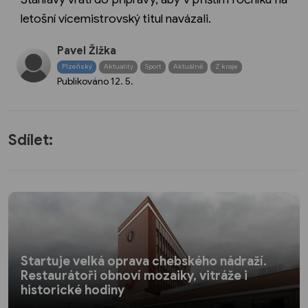
letošní vícemistrovský titul navázali.
Pavel Žižka
Plzeňský
Aktuality
Sport
Aktuálně
Z kraje
Publikováno
12. 5.
Sdílet:
Startuje velká oprava chebského nádraží.
Restaurátoři obnoví mozaiky, vitráže i
historické hodiny