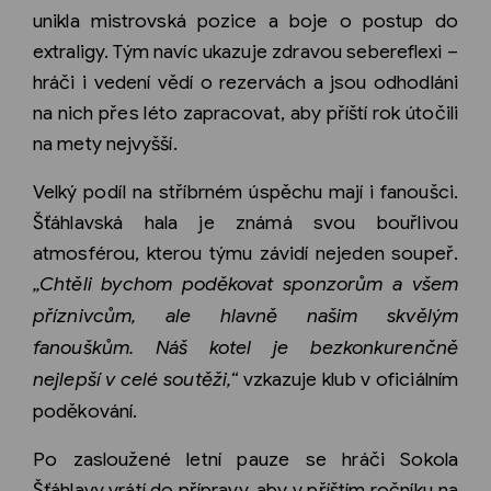
unikla mistrovská pozice a boje o postup do
extraligy. Tým navíc ukazuje zdravou sebereflexi –
hráči i vedení vědí o rezervách a jsou odhodláni
na nich přes léto zapracovat, aby příští rok útočili
na mety nejvyšší.
Velký podíl na stříbrném úspěchu mají i fanoušci.
Šťáhlavská hala je známá svou bouřlivou
atmosférou, kterou týmu závidí nejeden soupeř.
„Chtěli bychom poděkovat sponzorům a všem
příznivcům, ale hlavně našim skvělým
fanouškům. Náš kotel je bezkonkurenčně
nejlepší v celé soutěži,“
vzkazuje klub v oficiálním
poděkování.
Po zasloužené letní pauze se hráči Sokola
Šťáhlavy vrátí do přípravy, aby v příštím ročníku na