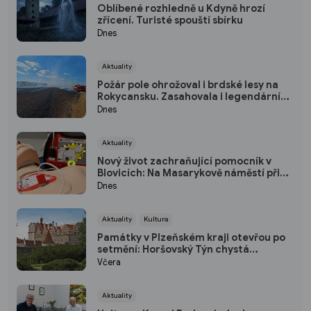
Oblíbené rozhledně u Kdyně hrozí
zřícení. Turisté spouští sbírku
Dnes
Aktuality
Požár pole ohrožoval i brdské lesy na
Rokycansku. Zasahovala i legendární
Praga V3S
Dnes
Aktuality
Nový život zachraňující pomocník v
Blovicích: Na Masarykově náměstí přibyl
veřejně přístupný defibrilátor
Dnes
Aktuality
Kultura
Památky v Plzeňském kraji otevřou po
setmění: Horšovský Týn chystá
japonský program, Rabí osvítí svíčky
Včera
Aktuality