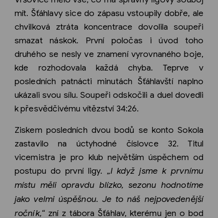
mít. Šťáhlavy sice do zápasu vstoupily dobře, ale
chvilková ztráta koncentrace dovolila soupeři
smazat náskok. První poločas i úvod toho
druhého se nesly ve znamení vyrovnaného boje,
kde rozhodovala každá chyba. Teprve v
posledních patnácti minutách Šťáhlavští naplno
ukázali svou sílu. Soupeři odskočili a duel dovedli
k přesvědčivému vítězství 34:26.
Ziskem posledních dvou bodů se konto Sokola
zastavilo na úctyhodné číslovce 32. Titul
vicemistra je pro klub největším úspěchem od
postupu do první ligy.
„I když jsme k prvnímu
místu měli opravdu blízko, sezonu hodnotíme
jako velmi úspěšnou. Je to náš nejpovedenější
ročník,“
zní z tábora Šťáhlav, kterému jen o bod