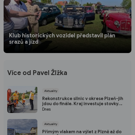
Klub historických vozidel představil plán
srazů a jízd
Více od Pavel Žižka
Aktuality
Rekonstrukce silnic v okrese Plzeň-jih
jdou do finále. Kraj investuje stovky
milionů do nových povrchů i moderních
Dnes
technologií
Aktuality
Přímým vlakem na výlet z Plzně až do