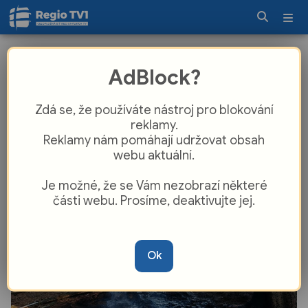
Rychlý zásah na Sušicku: Čtyři
AdBlock?
jednotky hasičů likvidovaly lesní
požár u Humpolce. Platí plošná
Zdá se, že používáte nástroj pro blokování
výstraha!
reklamy.
Reklamy nám pomáhají udržovat obsah
webu aktuální.
Je možné, že se Vám nezobrazí některé
části webu. Prosíme, deaktivujte jej.
Ok