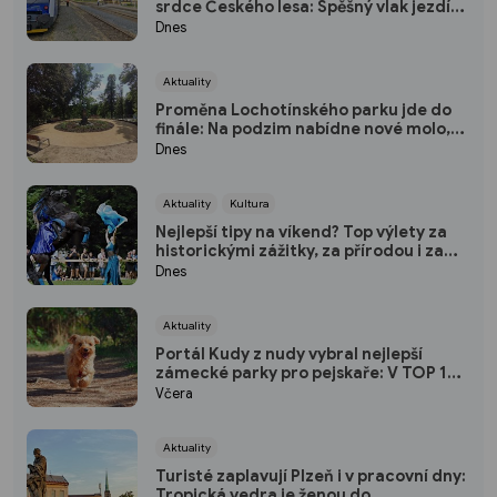
srdce Českého lesa: Spěšný vlak jezdí
každou sobotu až do října
Dnes
Aktuality
Proměna Lochotínského parku jde do
finále: Na podzim nabídne nové molo,
cvičební prvky i vodopád
Dnes
Aktuality
Kultura
Nejlepší tipy na víkend? Top výlety za
historickými zážitky, za přírodou i za
kulturou
Dnes
Aktuality
Portál Kudy z nudy vybral nejlepší
zámecké parky pro pejskaře: V TOP 10
nechybí ani jeden kousek od Plzně
Včera
Aktuality
Turisté zaplavují Plzeň i v pracovní dny:
Tropická vedra je ženou do