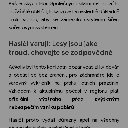
Kašperských Hor. Společnými silami se podařilo
požářiště obklíčit, lokalizovat a následně důkladně
prolít vodou, aby se zamezilo skrytému šíření
kořenovým systémem.
Hasiči varují: Lesy jsou jako
troud, chovejte se zodpovědně
Ačkoliv byl tento konkrétní požár včas zlikvidován
a obešel se bez zranění, pro záchranáře jde o
varovný vykřičník na prahu letních prázdnin.
Vzhledem k aktuálnímu počasí v regionu platí
oficiální výstraha před zvýšeným
nebezpečím vzniku požárů
.
Hasiči proto vydali důrazný apel na všechny
obyvatele, turisty a návštěvníky lesů: