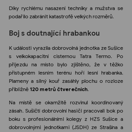
Díky rychlému nasazení techniky a mužstva se
podařilo zabránit katastrofě velkých rozměrů.
Boj s doutnající hrabankou
K události vyrazila dobrovolná jednotka ze Sušice
s velkokapacitní cisternou Tatra Terrno. Po
příjezdu na místo bylo zjištěno, že v těžko
přístupném lesním terénu hoří lesní hrabanka.
Plameny a silný kouř zasáhly plochu o rozloze
přibližně
120 metrů čtverečních
.
Na místě se okamžitě rozvinul koordinovaný
zásah. Sušičtí dobrovolní hasiči pracovali bok po
boku s profesionálními kolegy z HZS Sušice a
dobrovolnými jednotkami (JSDH) ze Strašína a