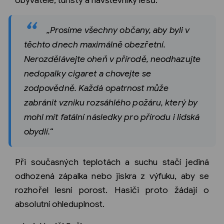
„Prosíme všechny občany, aby byli v
těchto dnech maximálně obezřetní.
Nerozdělávejte oheň v přírodě, neodhazujte
nedopalky cigaret a chovejte se
zodpovědně. Každá opatrnost může
zabránit vzniku rozsáhlého požáru, který by
mohl mít fatální následky pro přírodu i lidská
obydlí.“
Při současných teplotách a suchu stačí jediná
odhozená zápalka nebo jiskra z výfuku, aby se
rozhořel lesní porost. Hasiči proto žádají o
absolutní ohleduplnost.