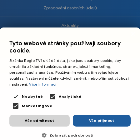
Zpracování osobních údajů
Aktuality
×
Krimi
Tyto webové stránky používají soubory
Sport
cookie.
Kultura
Stránka Regio TV1 ukládá data, jako jsou soubory cookie, aby
Cestování
umožnila základní funkčnost stránek, jakož i marketing,
personalizaci a analýzu. Používáním webu s tím vyjadřujete
souhlas. Nastavení můžete kdykoli změnit, nebo přijmout výchozí
©️
Primetime Media s.r.o.
nastavení.
Více informací
Všeobecné podmínky
Nezbytné
Analytické
Marketingové
Vše odmítnout
Vše přijmout
Zobrazit podrobnosti