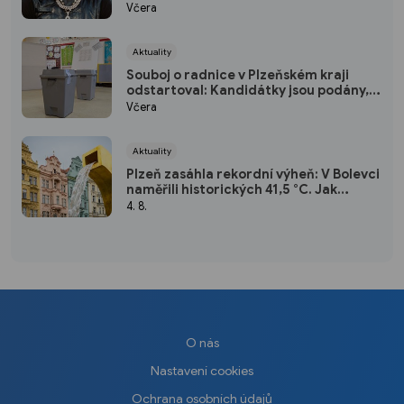
Yzomandias, Ben Cristovao i Nik Tendo
Včera
Aktuality
Souboj o radnice v Plzeňském kraji
odstartoval: Kandidátky jsou podány,
podílíte se na rozhodování i vy?
Včera
(ANKETA)
Aktuality
Plzeň zasáhla rekordní výheň: V Bolevci
naměřili historických 41,5 °C. Jak
snášíte extrémní vedra vy? (ANKETA)
4. 8.
O nás
Nastavení cookies
Ochrana osobních údajů