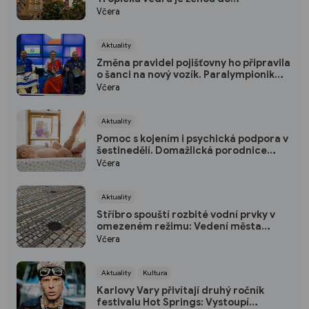
pivovarských sklepů a podzemí
Včera
Aktuality
Změna pravidel pojišťovny ho připravila
o šanci na nový vozík. Paralympionik
Ondřej Kaas přesto bojuje o
Včera
soběstačnost
Aktuality
Pomoc s kojením i psychická podpora v
šestinedělí. Domažlická porodnice
nabízí ženám návštěvní službu zdarma
Včera
Aktuality
Stříbro spouští rozbité vodní prvky v
omezeném režimu: Vedení města
plánuje opravu za 10 milionů
Včera
Aktuality
Kultura
Karlovy Vary přivítají druhý ročník
festivalu Hot Springs: Vystoupí