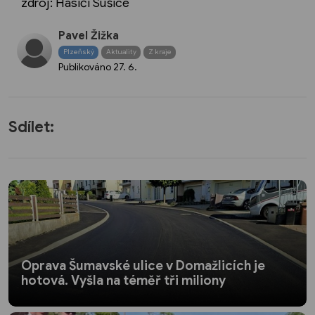
zdroj: Hasiči Sušice
Pavel Žižka
Plzeňský
Aktuality
Z kraje
Publikováno
27. 6.
Sdílet:
Oprava Šumavské ulice v Domažlicích je
hotová. Vyšla na téměř tři miliony