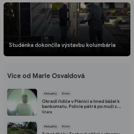
Studénka dokončila výstavbu kolumbária
Více od Marie Osvaldová
Aktuality
Krimi
Okradl řidiče v Plánici a hned běžel k
bankomatu. Policie pátrá po muži z
kamerových záznamů
Včera
Aktuality
Krimi