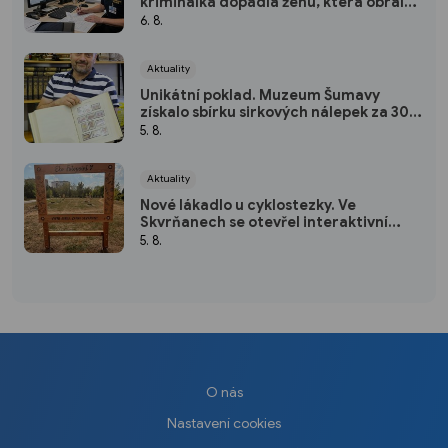
kriminálka dopadla ženu, která obrala
desítky lidí po celé republice
6. 8.
Aktuality
Unikátní poklad. Muzeum Šumavy
získalo sbírku sirkových nálepek za 300
tisíc
5. 8.
Aktuality
Nové lákadlo u cyklostezky. Ve
Skvrňanech se otevřel interaktivní
Ekopark
5. 8.
O nás
Nastavení cookies