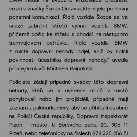
vozidlu značky Škoda Octavia, které jelo po hlavní
pozemní komunikaci. Řidič vozidla Škoda se ve
snaze zabránit střetu vyhnul vozidlu BMW,
přičemž došlo ke střetu s chodci na nástupním
tramvajovém ostrůvku. Řidič vozidla BMW
z místa dopravní nehody odjel, aniž by splnil
povinnosti účastníka dopravní nehody," uvedla
policejní mluvčí Michaela Raindlová.
Policisté žádají případné svědky této dopravní
nehody, kteří se v uvedené době v místě
pohybovali nebo jím projížděli, případně mají
záznam z palubní kamery, aby se přihlásili osobně
na Policii České republiky, Dopravní inspektorát
Plzeň – město, U Borského parku 20, 306 11
Plzeň, nebo telefonicky na číslech 974 325 256 či