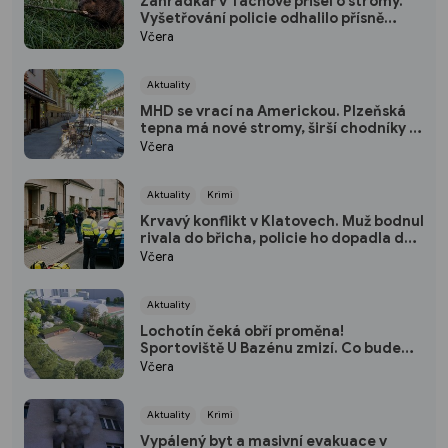
Zahrádkář v Tachově přišel o stromy.
Vyšetřování policie odhalilo přísně
chráněného viníka
Včera
Aktuality
MHD se vrací na Americkou. Plzeňská
tepna má nové stromy, širší chodníky i
zónu 20 km/h
Včera
Aktuality
Krimi
Krvavý konflikt v Klatovech. Muž bodnul
rivala do břicha, policie ho dopadla do
dvou hodin
Včera
Aktuality
Lochotín čeká obří proměna!
Sportoviště U Bazénu zmizí. Co bude
místo něj?
Včera
Aktuality
Krimi
Vypálený byt a masivní evakuace v