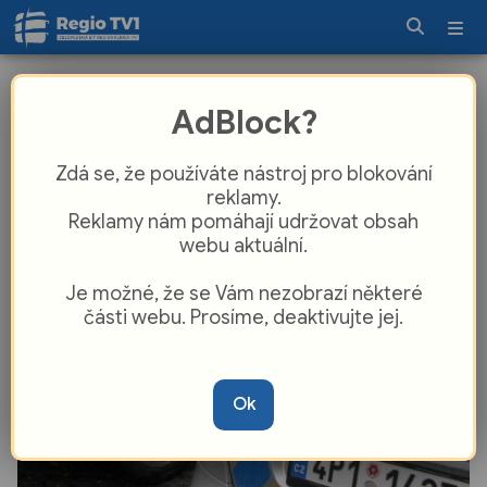
Řidič se vyhýbal autu, vjel na
AdBlock?
tramvajový ostrůvek a srazil ženu a
dítě. Policisté pátrají po svědcích!
Zdá se, že používáte nástroj pro blokování
reklamy.
Reklamy nám pomáhají udržovat obsah
webu aktuální.
Je možné, že se Vám nezobrazí některé
části webu. Prosíme, deaktivujte jej.
Ok