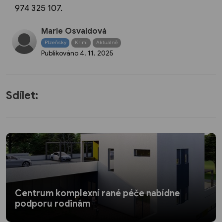
974 325 107.
Marie Osvaldová
Plzeňský
Krimi
Aktuálně
Publikováno
4. 11. 2025
Sdílet:
Centrum komplexní rané péče nabídne
podporu rodinám