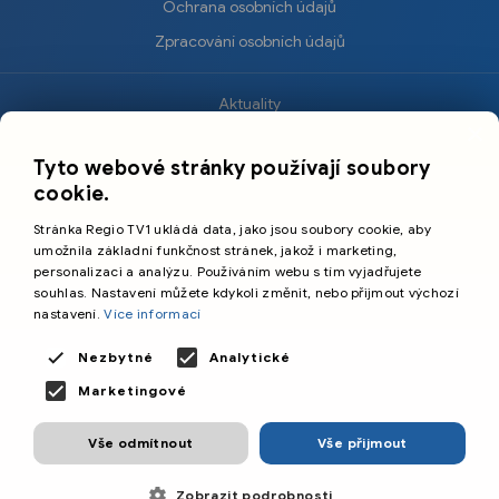
Ochrana osobních údajů
Zpracování osobních údajů
Aktuality
×
Krimi
Tyto webové stránky používají soubory
Sport
cookie.
Kultura
Stránka Regio TV1 ukládá data, jako jsou soubory cookie, aby
Cestování
umožnila základní funkčnost stránek, jakož i marketing,
personalizaci a analýzu. Používáním webu s tím vyjadřujete
souhlas. Nastavení můžete kdykoli změnit, nebo přijmout výchozí
©️
Primetime Media s.r.o.
nastavení.
Více informací
Všeobecné podmínky
Nezbytné
Analytické
Marketingové
Vše odmítnout
Vše přijmout
Zobrazit podrobnosti