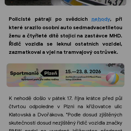
Policisté pátrají po svědcích
nehody
, při
které srazilo osobní auto sedmadvacetiletou
ženu a čtyřleté dítě stojící na zastávce MHD.
Řidič vozidla se leknul ostatních vozidel,
zazmatkoval a vjel na tramvajový ostrůvek.
K nehodě došlo v pátek 17. října krátce před půl
čtvrtou odpoledne v Plzni na křižovatce ulic
Klatovská a Dvořákova. "Podle dosud zjištěných
skutečností dosud nezjištěný řidič vozidla značky
BMW nedal na uvedené křižovatce přednost