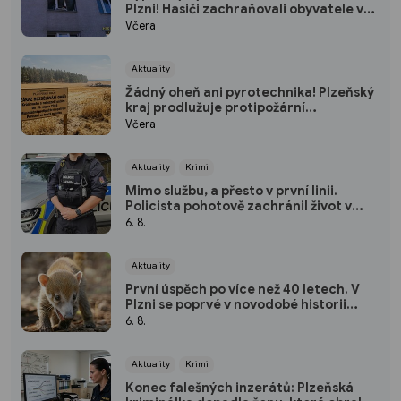
Plzni! Hasiči zachraňovali obyvatele v
maskách
Včera
Aktuality
Žádný oheň ani pyrotechnika! Plzeňský
kraj prodlužuje protipožární
pohotovost
Včera
Aktuality
Krimi
Mimo službu, a přesto v první linii.
Policista pohotově zachránil život v
plzeňském fitku
6. 8.
Aktuality
První úspěch po více než 40 letech. V
Plzni se poprvé v novodobé historii
narodili nosálové bělohubí
6. 8.
Aktuality
Krimi
Konec falešných inzerátů: Plzeňská