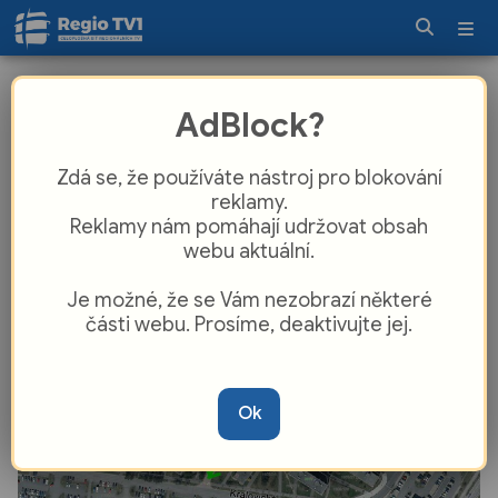
Revoluce v parkování na Lochotíně?
AdBlock?
Řidiči v Kralovické se musí připravit
na velké změny!
Zdá se, že používáte nástroj pro blokování
reklamy.
Reklamy nám pomáhají udržovat obsah
webu aktuální.
Je možné, že se Vám nezobrazí některé
části webu. Prosíme, deaktivujte jej.
Ok