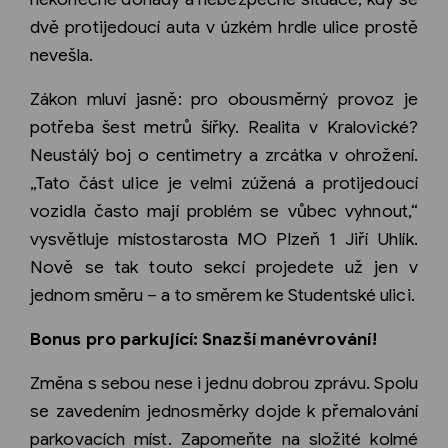
dvě protijedoucí auta v úzkém hrdle ulice prostě
nevešla.
Zákon mluví jasně: pro obousměrný provoz je
potřeba šest metrů šířky. Realita v Kralovické?
Neustálý boj o centimetry a zrcátka v ohrožení.
„Tato část ulice je velmi zúžená a protijedoucí
vozidla často mají problém se vůbec vyhnout,“
vysvětluje místostarosta MO Plzeň 1 Jiří Uhlík.
Nově se tak touto sekcí projedete už jen v
jednom směru – a to směrem ke Studentské ulici.
Bonus pro parkující: Snazší manévrování!
Změna s sebou nese i jednu dobrou zprávu. Spolu
se zavedením jednosměrky dojde k přemalování
parkovacích míst. Zapomeňte na složité kolmé