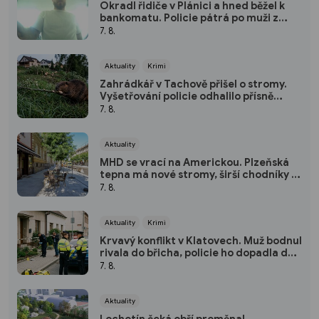
Okradl řidiče v Plánici a hned běžel k
bankomatu. Policie pátrá po muži z
kamerových záznamů
7. 8.
Aktuality
Krimi
Zahrádkář v Tachově přišel o stromy.
Vyšetřování policie odhalilo přísně
chráněného viníka
7. 8.
Aktuality
MHD se vrací na Americkou. Plzeňská
tepna má nové stromy, širší chodníky i
zónu 20 km/h
7. 8.
Aktuality
Krimi
Krvavý konflikt v Klatovech. Muž bodnul
rivala do břicha, policie ho dopadla do
dvou hodin
7. 8.
Aktuality
Lochotín čeká obří proměna!