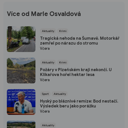
Více od Marie Osvaldová
Aktuality
Krimi
Tragická nehoda na Šumavě. Motorkář
zemřel po nárazu do stromu
Včera
Aktuality
Krimi
Požáry v Plzeňském kraji nekončí. U
Klikařova hořel hektar lesa
Včera
Sport
Aktuality
Hyský po bláznivé remíze: Bod nestačí.
Výsledek beru jako porážku
Včera
Aktuality