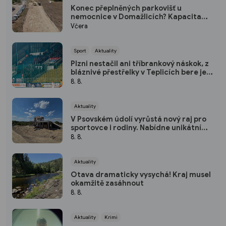
Konec přeplněných parkovišť u
nemocnice v Domažlicích? Kapacita
vzroste o polovinu
Včera
Sport
Aktuality
Plzni nestačil ani tříbrankový náskok, z
bláznivé přestřelky v Teplicích bere jen
bod
8. 8.
Aktuality
V Psovském údolí vyrůstá nový raj pro
sportovce i rodiny. Nabídne unikátní
pumptrack i šestimetrovou vyhlídku
8. 8.
Aktuality
Otava dramaticky vysychá! Kraj musel
okamžitě zasáhnout
8. 8.
Aktuality
Krimi