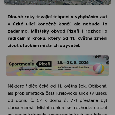
Dlouhé roky trvající trápení s vyhýbáním aut
v úzké ulici konečně končí, ale nebude to
zadarmo. Městský obvod Plzeň 1 rozhodl o
radikálním kroku, který od 11. května změní
život stovkám místních obyvatel.
Některé řidiče čeká od 11. května šok. Oblíbená,
ale problematická část Kralovické ulice (v úseku
od domu č. 57 k domu č. 77) přestane být
obousměrná. Místní rdnice se rozhodla utnout
nekonečné dohady a nebezpečné situace, kdy se