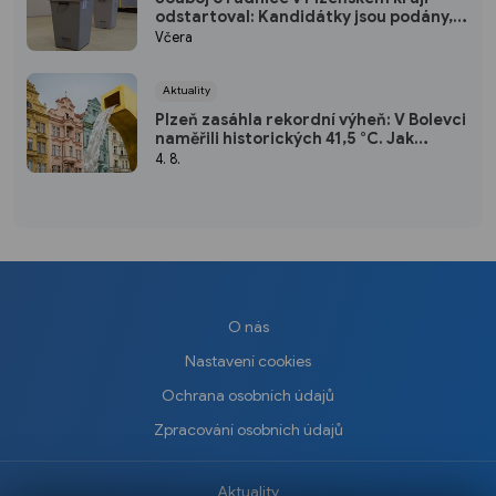
odstartoval: Kandidátky jsou podány,
podílíte se na rozhodování i vy?
Včera
(ANKETA)
Aktuality
Plzeň zasáhla rekordní výheň: V Bolevci
naměřili historických 41,5 °C. Jak
snášíte extrémní vedra vy? (ANKETA)
4. 8.
O nás
Nastavení cookies
Ochrana osobních údajů
Zpracování osobních údajů
Aktuality