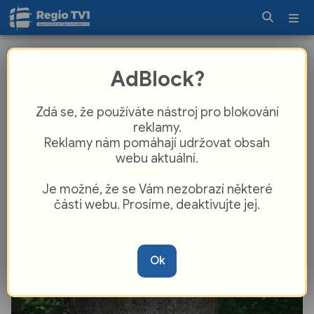
Portál Kudy z nudy vybral nejlepší
AdBlock?
naučné stezky v Česku, čtyři skvosty
leží v Plzeňském kraji
Zdá se, že používáte nástroj pro blokování
reklamy.
Reklamy nám pomáhají udržovat obsah
webu aktuální.
Je možné, že se Vám nezobrazí některé
části webu. Prosíme, deaktivujte jej.
Ok