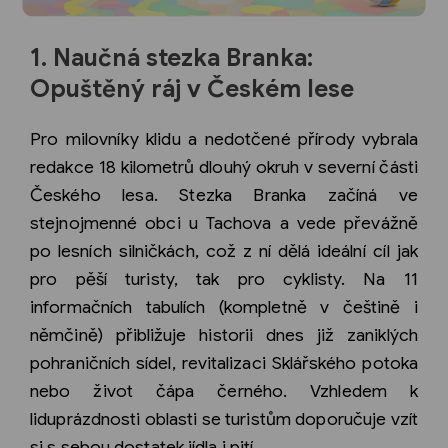
1. Naučná stezka Branka:
Opuštěný ráj v Českém lese
Pro milovníky klidu a nedotčené přírody vybrala
redakce 18 kilometrů dlouhý okruh v severní části
Českého lesa. Stezka Branka začíná ve
stejnojmenné obci u Tachova a vede převážně
po lesních silničkách, což z ní dělá ideální cíl jak
pro pěší turisty, tak pro cyklisty. Na 11
informačních tabulích (kompletně v češtině i
němčině) přibližuje historii dnes již zaniklých
pohraničních sídel, revitalizaci Sklářského potoka
nebo život čápa černého. Vzhledem k
liduprázdnosti oblasti se turistům doporučuje vzít
si s sebou dostatek jídla i pití.