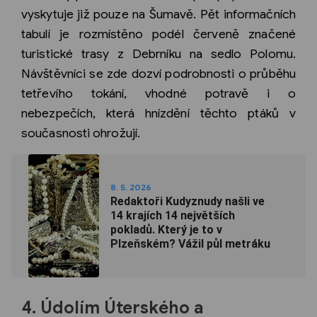
vyskytuje již pouze na Šumavě. Pět informačních
tabulí je rozmístěno podél červeně značené
turistické trasy z Debrníku na sedlo Polomu.
Návštěvníci se zde dozví podrobnosti o průběhu
tetřevího tokání, vhodné potravě i o
nebezpečích, která hnízdění těchto ptáků v
současnosti ohrožují.
8. 5. 2026
Redaktoři Kudyznudy našli ve
14 krajích 14 největších
pokladů. Který je to v
Plzeňském? Vážil půl metráku
4. Údolím Úterského a