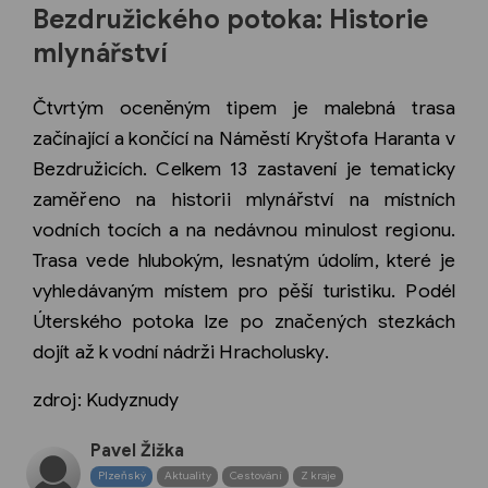
Bezdružického potoka: Historie
mlynářství
Čtvrtým oceněným tipem je malebná trasa
začínající a končící na Náměstí Kryštofa Haranta v
Bezdružicích. Celkem 13 zastavení je tematicky
zaměřeno na historii mlynářství na místních
vodních tocích a na nedávnou minulost regionu.
Trasa vede hlubokým, lesnatým údolím, které je
vyhledávaným místem pro pěší turistiku. Podél
Úterského potoka lze po značených stezkách
dojít až k vodní nádrži Hracholusky.
zdroj: Kudyznudy
Pavel Žižka
Plzeňský
Aktuality
Cestování
Z kraje