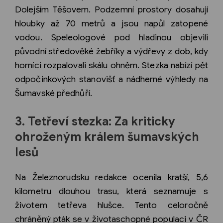
Dolejším Těšovem. Podzemní prostory dosahují
hloubky až 70 metrů a jsou napůl zatopené
vodou. Speleologové pod hladinou objevili
původní středověké žebříky a výdřevy z dob, kdy
horníci rozpalovali skálu ohněm. Stezka nabízí pět
odpočinkových stanovišť a nádherné výhledy na
Šumavské předhůří.
3. Tetřeví stezka: Za kriticky
ohroženým králem šumavských
lesů
Na Železnorudsku redakce ocenila kratší, 5,6
kilometru dlouhou trasu, která seznamuje s
životem tetřeva hlušce. Tento celoročně
chráněný pták se v životaschopné populaci v ČR