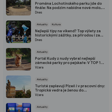
Proměna Lochotínského parku jde do
finále: Na podzim nabídne nové molo,
cvičební prvky i vodopád
Dnes
Aktuality
Kultura
Nejlepší tipy na víkend? Top výlety za
historickými zážitky, za přírodou i za
kulturou
Dnes
Aktuality
Portál Kudy z nudy vybral nejlepší
zámecké parky pro pejskaře: V TOP 10
nechybí ani jeden kousek od Plzně
Včera
Aktuality
Turisté zaplavují Plzeň i v pracovní dny:
Tropická vedra je ženou do
pivovarských sklepů a podzemí
Včera
Aktuality