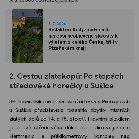
5. 7. 2026
Redaktoři Kudyznudy našli
nejlepší neobjevené skvosty k
výletům z celého Česka, tři i v
Plzeňském kraji
2. Cestou zlatokopů: Po stopách
středověké horečky u Sušice
Sedmnáctikilometrová okružní trasa v Petrovicích
u Sušice představuje rozsáhlé zbytky místních
zlatých dolů ze 14. a 15. století. Hlavním lákadlem
jsou dvě středověká důlní díla – Jírova jáma u
Hartmanic a půlkilometrový komplex nad