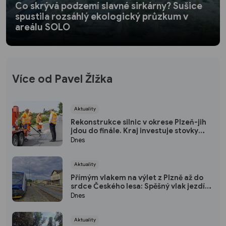
Co skrývá podzemí slavné sirkárny? Sušice
spustila rozsáhlý ekologický průzkum v
areálu SOLO
Více od Pavel Žižka
Aktuality
Rekonstrukce silnic v okrese Plzeň-jih
jdou do finále. Kraj investuje stovky
milionů do nových povrchů i moderních
Dnes
technologií
Aktuality
Přímým vlakem na výlet z Plzně až do
srdce Českého lesa: Spěšný vlak jezdí
každou sobotu až do října
Dnes
Aktuality