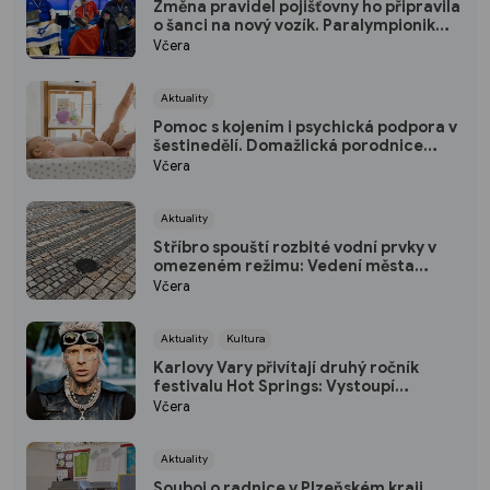
Změna pravidel pojišťovny ho připravila
o šanci na nový vozík. Paralympionik
Ondřej Kaas přesto bojuje o
Včera
soběstačnost
Aktuality
Pomoc s kojením i psychická podpora v
šestinedělí. Domažlická porodnice
nabízí ženám návštěvní službu zdarma
Včera
Aktuality
Stříbro spouští rozbité vodní prvky v
omezeném režimu: Vedení města
plánuje opravu za 10 milionů
Včera
Aktuality
Kultura
Karlovy Vary přivítají druhý ročník
festivalu Hot Springs: Vystoupí
Yzomandias, Ben Cristovao i Nik Tendo
Včera
Aktuality
Souboj o radnice v Plzeňském kraji