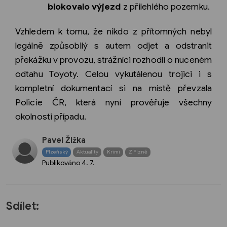
blokovalo výjezd
z přilehlého pozemku.
Vzhledem k tomu, že nikdo z přítomných nebyl
legálně způsobilý s autem odjet a odstranit
překážku v provozu, strážníci rozhodli o nuceném
odtahu Toyoty. Celou vykutálenou trojici i s
kompletní dokumentací si na místě převzala
Policie ČR, která nyní prověřuje všechny
okolnosti případu.
Pavel Žižka
Plzeňský
Aktuality
Krimi
Z Plzně
Publikováno
4. 7.
Sdílet: