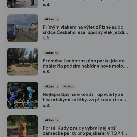
milionů do nových povrchů i moderních
6. 8.
technologií
Aktuality
Přímým vlakem na výlet z Plzně až do
srdce Českého lesa: Spěšný vlak jezdí
každou sobotu až do října
6. 8.
Aktuality
Proměna Lochotínského parku jde do
finále: Na podzim nabídne nové molo,
cvičební prvky i vodopád
6. 8.
Aktuality
Kultura
Nejlepší tipy na víkend? Top výlety za
historickými zážitky, za přírodou i za
kulturou
6. 8.
Aktuality
Portál Kudy z nudy vybral nejlepší
zámecké parky pro pejskaře: V TOP 10