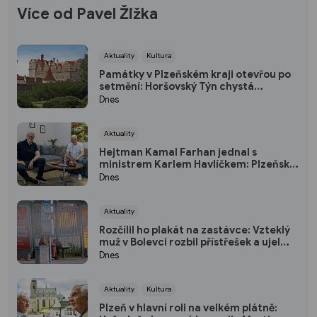
Více od Pavel Žižka
Aktuality
Kultura
Památky v Plzeňském kraji otevřou po
setmění: Horšovský Týn chystá
japonský program, Rabí osvítí svíčky
Dnes
Aktuality
Hejtman Kamal Farhan jednal s
ministrem Karlem Havlíčkem: Plzeňský
kraj chce sázet na inovace a
Dnes
kvalifikované pracovníky
Aktuality
Rozčílil ho plakát na zastávce: Vzteklý
muž v Bolevci rozbil přístřešek a ujel
tramvají, strážníci ho bleskově dostihli
Dnes
(VIDEO)
Aktuality
Kultura
Plzeň v hlavní roli na velkém plátně: