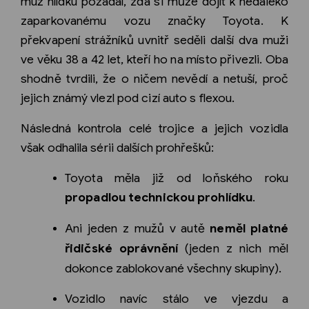
muž hlídku požádal, zda si může dojít k nedaleko
zaparkovanému vozu značky Toyota. K
překvapení strážníků uvnitř seděli další dva muži
ve věku 38 a 42 let, kteří ho na místo přivezli. Oba
shodně tvrdili, že o ničem nevědí a netuší, proč
jejich známý vlezl pod cizí auto s flexou.
Následná kontrola celé trojice a jejich vozidla
však odhalila sérii dalších prohřešků:
Toyota měla již od loňského roku
propadlou technickou prohlídku
.
Ani jeden z mužů v autě
neměl platné
řidičské oprávnění
(jeden z nich měl
dokonce zablokované všechny skupiny).
Vozidlo navíc stálo ve vjezdu a