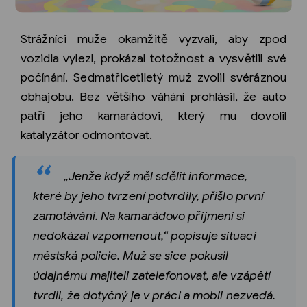
Strážníci muže okamžitě vyzvali, aby zpod
vozidla vylezl, prokázal totožnost a vysvětlil své
počínání. Sedmatřicetiletý muž zvolil svéráznou
obhajobu. Bez většího váhání prohlásil, že auto
patří jeho kamarádovi, který mu dovolil
katalyzátor odmontovat.
„Jenže když měl sdělit informace,
které by jeho tvrzení potvrdily, přišlo první
zamotávání. Na kamarádovo příjmení si
nedokázal vzpomenout,“ popisuje situaci
městská policie. Muž se sice pokusil
údajnému majiteli zatelefonovat, ale vzápětí
tvrdil, že dotyčný je v práci a mobil nezvedá.