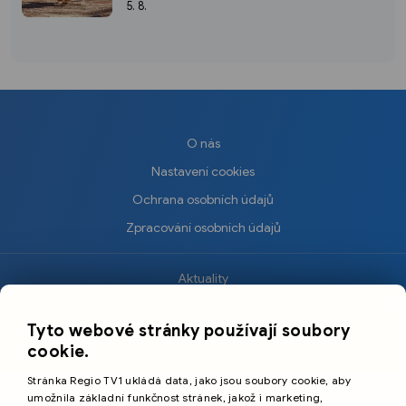
nechybí ani jeden kousek od Plzně
5. 8.
O nás
Nastavení cookies
Ochrana osobních údajů
Zpracování osobních údajů
Aktuality
×
Krimi
Tyto webové stránky používají soubory
Sport
cookie.
Kultura
Stránka Regio TV1 ukládá data, jako jsou soubory cookie, aby
Cestování
umožnila základní funkčnost stránek, jakož i marketing,