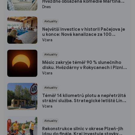
Hvězdně obsazená komedie Martina
Horského se představí na bezplatné
Dnes
projekci na Lochotíně
Aktuality
Největší investice v historii Pačejova je
u konce: Nová kanalizace za 100
milionů korun získala kolaudaci, obec
Včera
uspořádala oslavu
Aktuality
Měsíc zakryje téměř 90 % slunečního
disku. Hvězdárny v Rokycanech i Plzni
zvou na podvečerní sledování
Včera
nebeského divadla
Aktuality
Téměř 14 kilometrů plotu a nepřetržitá
strážní služba. Strategické letiště Líně
má od srpna nový režim vstupů
Včera
Aktuality
Rekonstrukce silnic v okrese Plzeň-jih
jdou do finále. Kraj investuje stovky