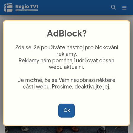
Pod autem řezal katalyzátor, prý pro
AdBlock?
„kamaráda“. Strážníci v Plzni překazili
krádež a odhalili celou partu
Zdá se, že používáte nástroj pro blokování
reklamy.
Reklamy nám pomáhají udržovat obsah
webu aktuální.
Je možné, že se Vám nezobrazí některé
části webu. Prosíme, deaktivujte jej.
Ok