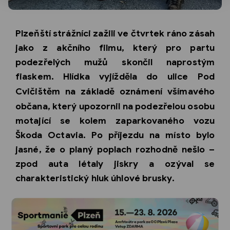
Plzeňští strážníci zažili ve čtvrtek ráno zásah
jako z akčního filmu, který pro partu
podezřelých mužů skončil naprostým
fiaskem. Hlídka vyjížděla do
ulice Pod
Cvičištěm
na základě oznámení všímavého
občana, který upozornil na podezřelou osobu
motající se kolem zaparkovaného vozu
Škoda Octavia. Po příjezdu na místo bylo
jasné, že o planý poplach rozhodně nešlo –
zpod auta létaly jiskry a ozýval se
charakteristický hluk úhlové brusky.