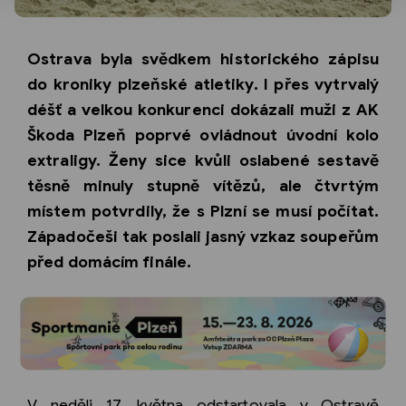
Ostrava byla svědkem historického zápisu
do kroniky plzeňské atletiky. I přes vytrvalý
déšť a velkou konkurenci dokázali muži z AK
Škoda Plzeň poprvé ovládnout úvodní kolo
extraligy. Ženy sice kvůli oslabené sestavě
těsně minuly stupně vítězů, ale čtvrtým
místem potvrdily, že s Plzní se musí počítat.
Západočeši tak poslali jasný vzkaz soupeřům
před domácím finále.
V neděli 17. května odstartovala v Ostravě