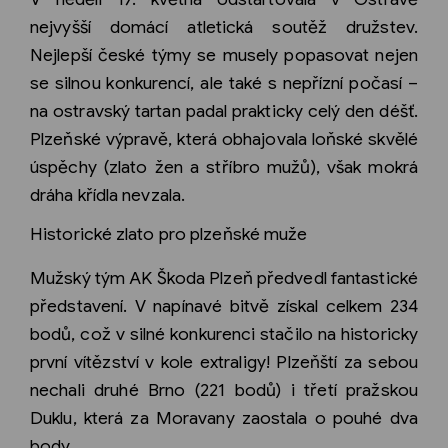
nejvyšší domácí atletická soutěž družstev.
Nejlepší české týmy se musely popasovat nejen
se silnou konkurencí, ale také s nepřízní počasí –
na ostravský tartan padal prakticky celý den déšť.
Plzeňské výpravě, která obhajovala loňské skvělé
úspěchy (zlato žen a stříbro mužů), však mokrá
dráha křídla nevzala.
Historické zlato pro plzeňské muže
Mužský tým AK Škoda Plzeň předvedl fantastické
představení. V napínavé bitvě získal celkem 234
bodů, což v silné konkurenci stačilo na historicky
první vítězství v kole extraligy! Plzeňští za sebou
nechali druhé Brno (221 bodů) i třetí pražskou
Duklu, která za Moravany zaostala o pouhé dva
body.