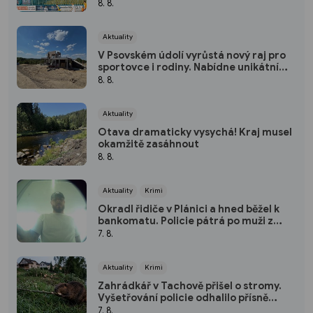
bod
8. 8.
Aktuality
V Psovském údolí vyrůstá nový raj pro
sportovce i rodiny. Nabídne unikátní
pumptrack i šestimetrovou vyhlídku
8. 8.
Aktuality
Otava dramaticky vysychá! Kraj musel
okamžitě zasáhnout
8. 8.
Aktuality
Krimi
Okradl řidiče v Plánici a hned běžel k
bankomatu. Policie pátrá po muži z
kamerových záznamů
7. 8.
Aktuality
Krimi
Zahrádkář v Tachově přišel o stromy.
Vyšetřování policie odhalilo přísně
chráněného viníka
7. 8.