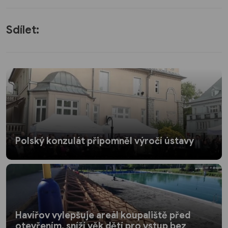
Sdílet:
Polský konzulát připomněl výročí ústavy
Havířov vylepšuje areál koupaliště před
otevřením, sníží věk dětí pro vstup bez