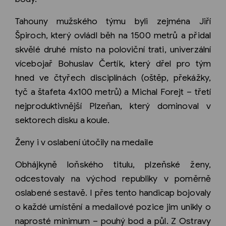
Tahouny mužského týmu byli zejména Jiří
Špiroch, který ovládl běh na 1500 metrů a přidal
skvělé druhé místo na poloviční trati, univerzální
vícebojař Bohuslav Čertík, který dřel pro tým
hned ve čtyřech disciplínách (oštěp, překážky,
tyč a štafeta 4x100 metrů) a Michal Forejt – třetí
nejproduktivnější Plzeňan, který dominoval v
sektorech disku a koule.
Ženy i v oslabení útočily na medaile
Obhájkyně loňského titulu, plzeňské ženy,
odcestovaly na východ republiky v poměrně
oslabené sestavě. I přes tento handicap bojovaly
o každé umístění a medailové pozice jim unikly o
naprosté minimum – pouhý bod a půl. Z Ostravy