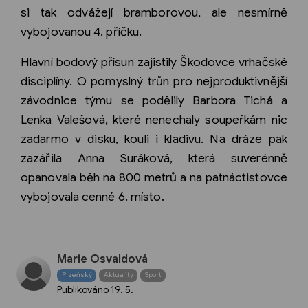
si tak odvážejí bramborovou, ale nesmírně
vybojovanou 4. příčku.
Hlavní bodový přísun zajistily Škodovce vrhačské
disciplíny. O pomyslný trůn pro nejproduktivnější
závodnice týmu se podělily Barbora Tichá a
Lenka Valešová, které nenechaly soupeřkám nic
zadarmo v disku, kouli i kladivu. Na dráze pak
zazářila Anna Suráková, která suverénně
opanovala běh na 800 metrů a na patnáctistovce
vybojovala cenné 6. místo.
Marie Osvaldová
Plzeňský
Aktuality
Sport
Publikováno
19. 5.