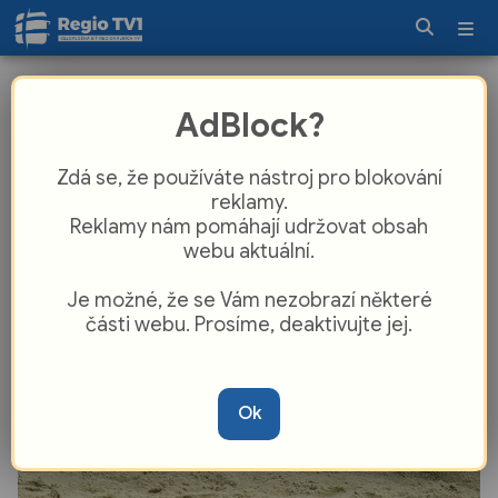
Plzeňská Škodovka vletěla do
AdBlock?
extraligy: Muži poprvé v historii slaví
triumf, ženy bojovaly i v oslabení!
Zdá se, že používáte nástroj pro blokování
reklamy.
Reklamy nám pomáhají udržovat obsah
webu aktuální.
Je možné, že se Vám nezobrazí některé
části webu. Prosíme, deaktivujte jej.
Ok