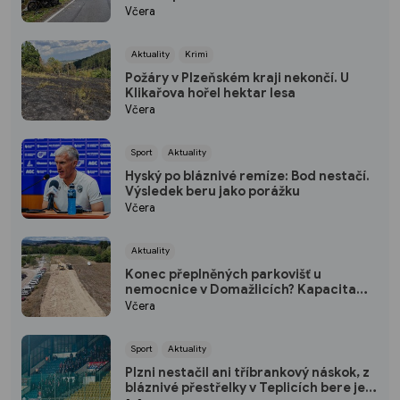
Včera
Aktuality
Krimi
Požáry v Plzeňském kraji nekončí. U
Klikařova hořel hektar lesa
Včera
Sport
Aktuality
Hyský po bláznivé remíze: Bod nestačí.
Výsledek beru jako porážku
Včera
Aktuality
Konec přeplněných parkovišť u
nemocnice v Domažlicích? Kapacita
vzroste o polovinu
Včera
Sport
Aktuality
Plzni nestačil ani tříbrankový náskok, z
bláznivé přestřelky v Teplicích bere jen