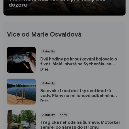
dozoru
Více od Marie Osvaldová
Aktuality
Dvě hodiny po kroužkování bojovalo o
život. Malé labutě na Sycheráku se
zmocnila nástraha pytláků
Dnes
Aktuality
Bolevák ztrácí desítky centimetrů
vody. Plány na milionové odbahnění
komplikuje suchá Berounka
Dnes
Aktuality
Krimi
Tragická nehoda na Šumavě. Motorkář
zemřel po nárazu do stromu