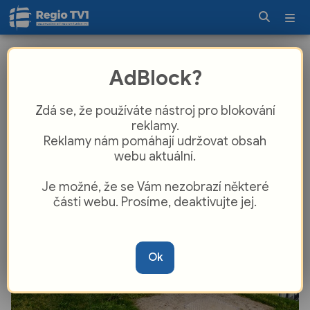
Peklo vstává z popela! Plzeň posílá na
AdBlock?
záchranu ikonické památky dalších
100 milionů korun
Zdá se, že používáte nástroj pro blokování
reklamy.
Reklamy nám pomáhají udržovat obsah
webu aktuální.
Je možné, že se Vám nezobrazí některé
části webu. Prosíme, deaktivujte jej.
Ok