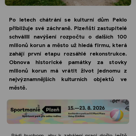
Po letech chátrání se kulturní dům Peklo
přibližuje své záchraně. Plzeňští zastupitelé
schválili navýšení rozpočtu o dalších 100
milionů korun a město už hledá firmu, která
zahájí první etapu rozsáhlé rekonstrukce.
Obnova historické památky za stovky
milionů korun má vrátit život jednomu z
nejvýznamnějších kulturních objektů ve
městě.
„Rádi bychom, aby k zahájení prací došlo ještě