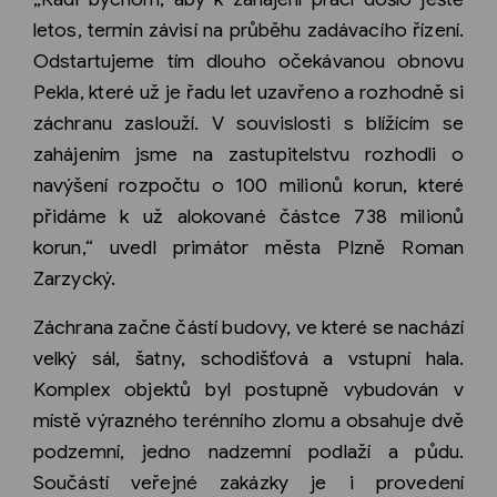
letos, termín závisí na průběhu zadávacího řízení.
Odstartujeme tím dlouho očekávanou obnovu
Pekla, které už je řadu let uzavřeno a rozhodně si
záchranu zaslouží. V souvislosti s blížícím se
zahájením jsme na zastupitelstvu rozhodli o
navýšení rozpočtu o 100 milionů korun, které
přidáme k už alokované částce 738 milionů
korun,“ uvedl primátor města Plzně Roman
Zarzycký.
Záchrana začne částí budovy, ve které se nachází
velký sál, šatny, schodišťová a vstupní hala.
Komplex objektů byl postupně vybudován v
místě výrazného terénního zlomu a obsahuje dvě
podzemní, jedno nadzemní podlaží a půdu.
Součástí veřejné zakázky je i provedení