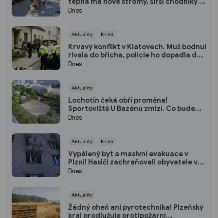
tepna má nové stromy, širší chodníky i
zónu 20 km/h
Dnes
Aktuality
Krimi
Krvavý konflikt v Klatovech. Muž bodnul
rivala do břicha, policie ho dopadla do
dvou hodin
Dnes
Aktuality
Lochotín čeká obří proměna!
Sportoviště U Bazénu zmizí. Co bude
místo něj?
Dnes
Aktuality
Krimi
Vypálený byt a masivní evakuace v
Plzni! Hasiči zachraňovali obyvatele v
maskách
Dnes
Aktuality
Žádný oheň ani pyrotechnika! Plzeňský
kraj prodlužuje protipožární