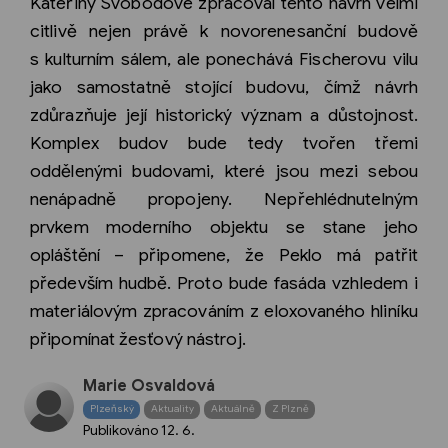
Kateřiny Svobodové zpracoval tento návrh velmi
citlivě nejen právě k novorenesanční budově
s kulturním sálem, ale ponechává Fischerovu vilu
jako samostatně stojící budovu, čímž návrh
zdůrazňuje její historický význam a důstojnost.
Komplex budov bude tedy tvořen třemi
oddělenými budovami, které jsou mezi sebou
nenápadně propojeny. Nepřehlédnutelným
prvkem moderního objektu se stane jeho
opláštění – připomene, že Peklo má patřit
především hudbě. Proto bude fasáda vzhledem i
materiálovým zpracováním z eloxovaného hliníku
připomínat žesťový nástroj.
Marie Osvaldová
Plzeňský
Aktuality
Aktuálně
Z Plzně
Publikováno
12. 6.