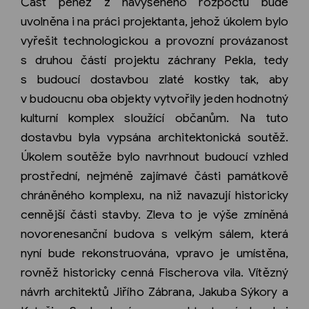
Část peněz z navýšeného rozpočtu bude
uvolněna i na práci projektanta, jehož úkolem bylo
vyřešit technologickou a provozní provázanost
s druhou částí projektu záchrany Pekla, tedy
s budoucí dostavbou zlaté kostky tak, aby
v budoucnu oba objekty vytvořily jeden hodnotný
kulturní komplex sloužící občanům. Na tuto
dostavbu byla vypsána architektonická soutěž.
Úkolem soutěže bylo navrhnout budoucí vzhled
prostřední, nejméně zajímavé části památkově
chráněného komplexu, na niž navazují historicky
cennější části stavby. Zleva to je výše zmíněná
novorenesanční budova s velkým sálem, která
nyní bude rekonstruována, vpravo je umístěna,
rovněž historicky cenná Fischerova vila. Vítězný
návrh architektů Jiřího Zábrana, Jakuba Sýkory a