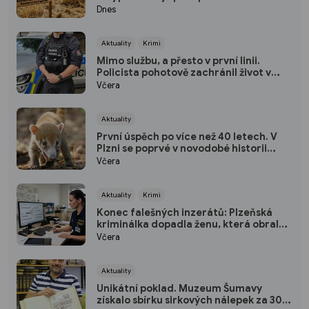
pohotovost
Dnes
Aktuality
Krimi
Mimo službu, a přesto v první linii.
Policista pohotově zachránil život v
plzeňském fitku
Včera
Aktuality
První úspěch po více než 40 letech. V
Plzni se poprvé v novodobé historii
narodili nosálové bělohubí
Včera
Aktuality
Krimi
Konec falešných inzerátů: Plzeňská
kriminálka dopadla ženu, která obrala
desítky lidí po celé republice
Včera
Aktuality
Unikátní poklad. Muzeum Šumavy
získalo sbírku sirkových nálepek za 300