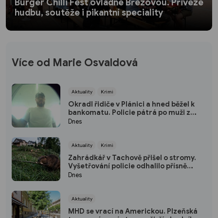
Burger Chilli Fest ovládne Březovou. Přiveze
hudbu, soutěže i pikantní speciality
Více od Marie Osvaldová
Aktuality
Krimi
Okradl řidiče v Plánici a hned běžel k
bankomatu. Policie pátrá po muži z
kamerových záznamů
Dnes
Aktuality
Krimi
Zahrádkář v Tachově přišel o stromy.
Vyšetřování policie odhalilo přísně
chráněného viníka
Dnes
Aktuality
MHD se vrací na Americkou. Plzeňská