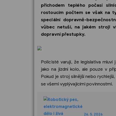
příchodem teplého počasí silni
rostoucím počtem se však na tyt
speciální dopravně-bezpečnostní
vůbec netuší, na jakém stroji 
dopravní přestupky.
Policisté varují, že legislativa mluv
jako na jízdní kolo, ale pouze v př
Pokud je stroj silnější nebo rychlejš
se všemi vyplývajícími povinnostmi.
26. 5. 2026