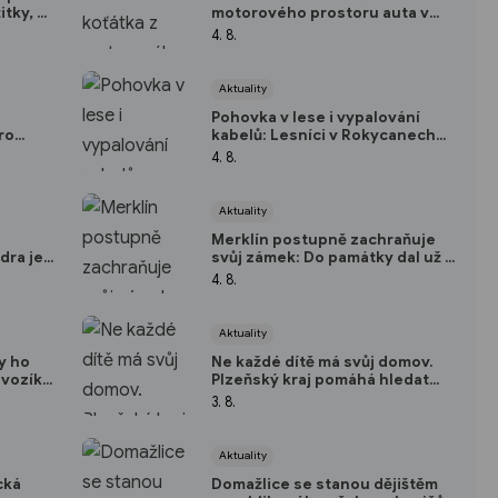
itky, za
motorového prostoru auta v
Plzni
4. 8.
Aktuality
Pohovka v lese i vypalování
ro
kabelů: Lesníci v Rokycanech
í ani
bojují s černými skládkami a
4. 8.
riskantním zakládáním ohňů
Aktuality
Merklín postupně zachraňuje
dra je
svůj zámek: Do památky dal už 25
lepů a
milionů, v listopadu otevře nový
4. 8.
sál
Aktuality
y ho
Ne každé dítě má svůj domov.
 vozík.
Plzeňský kraj pomáhá hledat
as
pěstouny
3. 8.
nost
Aktuality
cká
Domažlice se stanou dějištěm