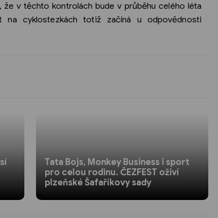
, že v těchto kontrolách bude v průběhu celého léta
t na cyklostezkách totiž začíná u odpovědnosti
sí
Tata Bojs, Monkey Business i sport
pro celou rodinu. ČEZFEST oživí
plzeňské Šafaříkovy sady