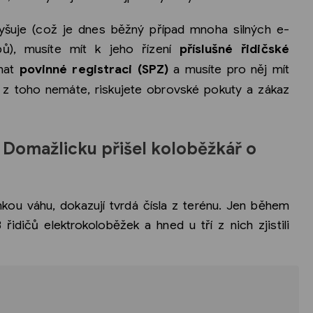
yšuje (což je dnes běžný případ mnoha silných e-
pů), musíte mít k jeho řízení
příslušné řidičské
éhat
povinné registraci (SPZ)
a musíte pro něj mít
 z toho nemáte, riskujete obrovské pokuty a zákaz
Na Domažlicku přišel koloběžkář o
hkou váhu, dokazují tvrdá čísla z terénu. Jen během
 řidičů elektrokoloběžek a hned u tří z nich zjistili