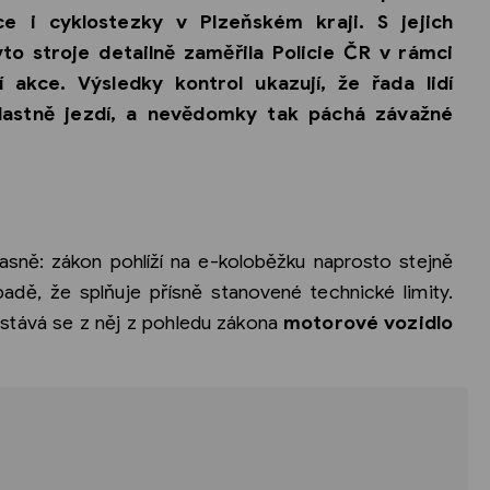
ce i cyklostezky v Plzeňském kraji. S jejich
o stroje detailně zaměřila Policie ČR v rámci
 akce. Výsledky kontrol ukazují, že řada lidí
vlastně jezdí, a nevědomky tak páchá závažné
í jasně: zákon pohlíží na e-koloběžku naprosto stejně
ípadě, že splňuje přísně stanovené technické limity.
í, stává se z něj z pohledu zákona
motorové vozidlo