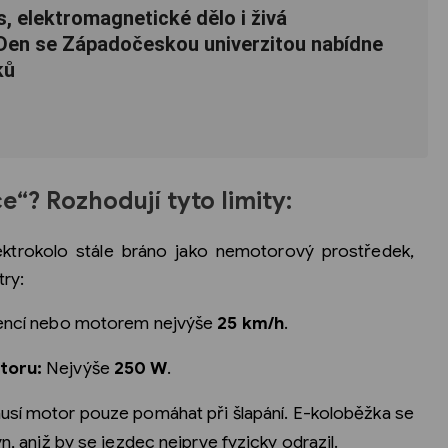
, elektromagnetické dělo i živá
 Den se Západočeskou univerzitou nabídne
ků
e“? Rozhodují tyto limity:
ektrokolo stále bráno jako nemotorový prostředek,
ry:
encí nebo motorem nejvýše
25 km/h
.
toru:
Nejvýše
250 W
.
usí motor pouze pomáhat při šlapání. E-koloběžka se
n, aniž by se jezdec nejprve fyzicky odrazil.