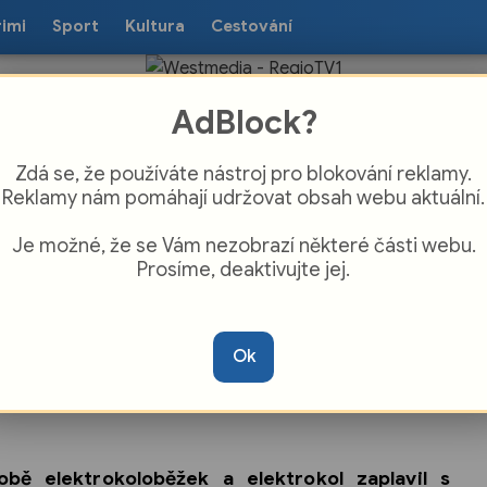
rimi
Sport
Kultura
Cestování
AdBlock?
Zdá se, že používáte nástroj pro blokování reklamy.
Reklamy nám pomáhají udržovat obsah webu aktuální.
Je možné, že se Vám nezobrazí některé části webu.
Prosíme, deaktivujte jej.
a majitele elektrokoloběžek: Policie v
kém kraji plošně kontroluje výkon a
Ok
t, padají první tvrdé tresty
ě elektrokoloběžek a elektrokol zaplavil s