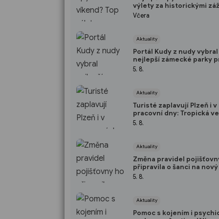
výlety za historickými záž
přírodou i za kulturou
Včera
Aktuality
Portál Kudy z nudy vybral
nejlepší zámecké parky p
pejskaře: V TOP 10 nechyb
5. 8.
jeden kousek od Plzně
Aktuality
Turisté zaplavují Plzeň i v
pracovní dny: Tropická ve
ženou do pivovarských sk
5. 8.
podzemí
Aktuality
Změna pravidel pojišťovn
připravila o šanci na nový
Paralympionik Ondřej Ka
5. 8.
přesto bojuje o soběstač
Aktuality
Pomoc s kojením i psychi