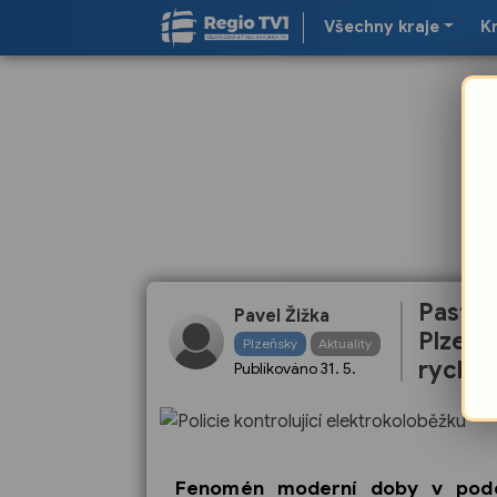
Všechny kraje
K
Past n
Pavel Žižka
Plzeňs
Plzeňský
Aktuality
rychlos
Publikováno
31. 5.
Fenomén moderní doby v podob