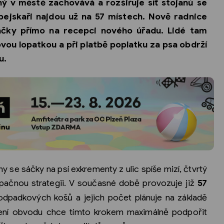
ý v městě zachovává a rozšiřuje síť stojanů se
pejskaři najdou už na 57 místech. Nově radnice
áčky přímo na recepci nového úřadu. Lidé tam
vou lopatkou a při platbě poplatku za psa obdrží
u.
y se sáčky na psí exkrementy z ulic spíše mizí, čtvrtý
pačnou strategii. V současné době provozuje již
57
dpadkových košů a jejich počet plánuje na základě
edení obvodu chce tímto krokem maximálně podpořit