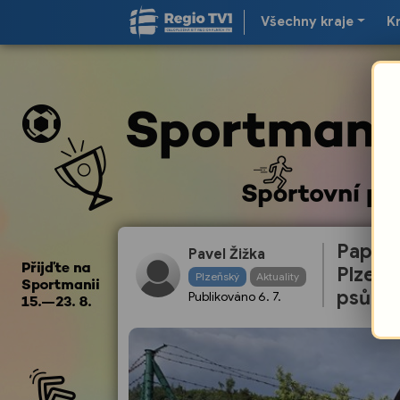
Všechny kraje
K
Papíro
Pavel Žižka
Plzeňs
Plzeňský
Aktuality
psů
Publikováno
6. 7.