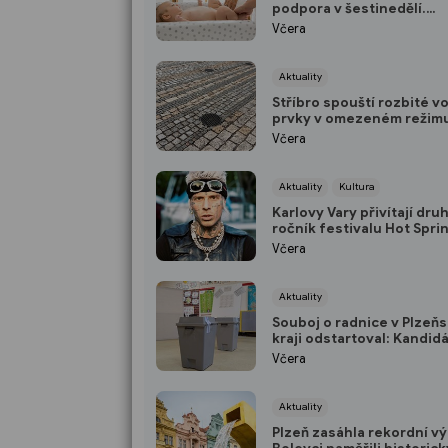
podpora v šestinedělí.
Domažlická porodnice nab
Včera
ženám návštěvní službu 
Aktuality
Stříbro spouští rozbité v
prvky v omezeném režim
Vedení města plánuje opr
Včera
10 milionů
Aktuality
Kultura
Karlovy Vary přivítají dru
ročník festivalu Hot Spri
Vystoupí Yzomandias, Be
Včera
Cristovao i Nik Tendo
Aktuality
Souboj o radnice v Plzeň
kraji odstartoval: Kandid
jsou podány, podílíte se 
Včera
rozhodování i vy? (ANKET
Aktuality
Plzeň zasáhla rekordní vý