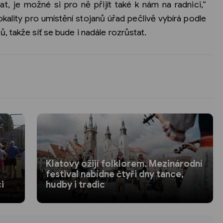
t, je možné si pro ně přijít také k nám na radnici,“
kality pro umístění stojanů úřad pečlivě vybírá podle
 takže síť se bude i nadále rozrůstat.
Klatovy ožijí folklorem. Mezinárodní
-
festival nabídne čtyři dny tance,
i
hudby i tradic