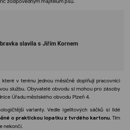
stříc zodpovědným majitelům psů.
bravka slavila s Jiřím Kornem
 které v terénu jednou měsíčně doplňují pracovníci
novou službu. Obyvatelé obvodu si mohou pro zásoby
adnice Úřadu městského obvodu Plzeň 4.
logičtější varianty. Vedle igelitových sáčků si lidé
něné o praktickou lopatku z tvrdého kartonu
. Tím
e nekončí.