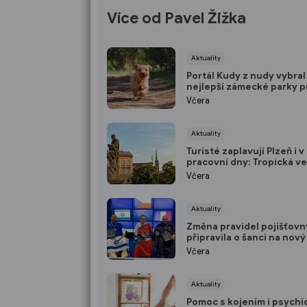
Více od Pavel Žižka
Aktuality
Portál Kudy z nudy vybral
nejlepší zámecké parky p
pejskaře: V TOP 10 nechyb
Včera
jeden kousek od Plzně
Aktuality
Turisté zaplavují Plzeň i v
pracovní dny: Tropická ve
ženou do pivovarských sk
Včera
podzemí
Aktuality
Změna pravidel pojišťovn
připravila o šanci na nový
Paralympionik Ondřej Ka
Včera
přesto bojuje o soběstač
Aktuality
Pomoc s kojením i psychi