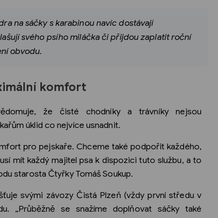
ra na sáčky s karabinou navíc dostávají
hlašují svého psího miláčka či přijdou zaplatit roční
ení obvodu.
ximální komfort
domuje, že čisté chodníky a trávníky nejsou
kařům úklid co nejvíce usnadnit.
omfort pro pejskaře. Chceme také podpořit každého,
sí mít každý majitel psa k dispozici tuto službu, a to
vodu starosta Čtyřky Tomáš Soukup.
ajišťuje svými závozy Čistá Plzeň (vždy první středu v
zadu. „Průběžně se snažíme doplňovat sáčky také