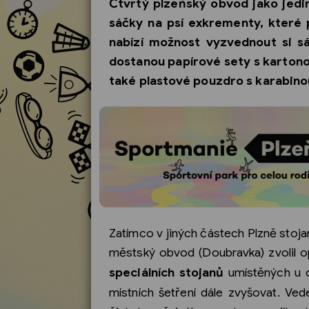
Čtvrtý plzeňský obvod jako jedin
sáčky na psí exkrementy, které 
nabízí možnost vyzvednout si s
dostanou papírové sety s kartono
také plastové pouzdro s karabino
Zatímco v jiných částech Plzně stojan
městský obvod (Doubravka) zvolil o
speciálních stojanů
umístěných u o
místních šetření dále zvyšovat. V