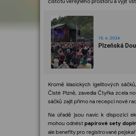
čistotu veřejného prostoru a vyjít v
15. 6. 2026
Plzeňská Dou
Kromě klasických igelitových sáčků,
Čisté Plzně, zavedla Čtyřka zcela 
sáčků zajít přímo na recepci nové r
Na úřadě jsou navíc k dispozici eko
mohou odnést
papírové sety dopl
ale benefity pro registrované pejskař