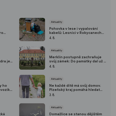
Aktuality
Pohovka v lese i vypalování
ro
kabelů: Lesníci v Rokycanech
í ani
bojují s černými skládkami a
4. 8.
riskantním zakládáním ohňů
Aktuality
Merklín postupně zachraňuje
dra je
svůj zámek: Do památky dal už 25
lepů a
milionů, v listopadu otevře nový
4. 8.
sál
Aktuality
y ho
Ne každé dítě má svůj domov.
 vozík.
Plzeňský kraj pomáhá hledat
as
pěstouny
3. 8.
nost
Aktuality
cká
Domažlice se stanou dějištěm