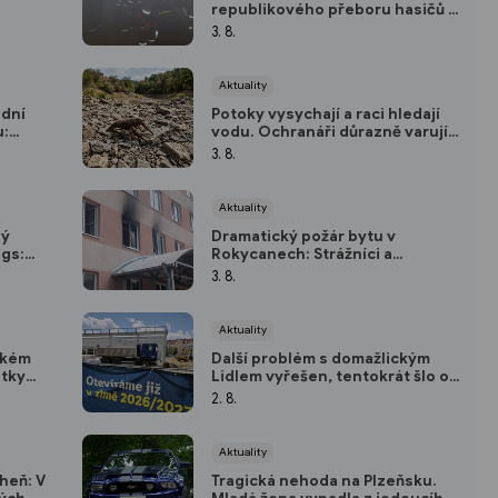
republikového přeboru hasičů v
ízí
první pomoci, trénovat budou v
3. 8.
zdarma
bývalé továrně i na stadionu
Aktuality
odní
Potoky vysychají a raci hledají
u:
vodu. Ochranáři důrazně varují
avu za
před jejich přenášením
3. 8.
Aktuality
hý
Dramatický požár bytu v
ngs:
Rokycanech: Strážníci a
n
policisté před příjezdem hasičů
3. 8.
evakuovali desítky obyvatel
Aktuality
ském
Další problém s domažlickým
átky
Lidlem vyřešen, tentokrát šlo o
na
veřejné osvětlení
2. 8.
A)
Aktuality
heň: V
Tragická nehoda na Plzeňsku.