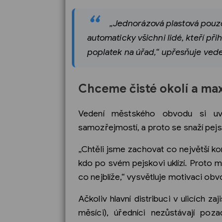
„Jednorázová plastová pouzd
automaticky všichni lidé, kteří při
poplatek na úřad,“ upřesňuje ved
Chceme čisté okolí a ma
Vedení městského obvodu si uvě
samozřejmostí, a proto se snaží pejs
„Chtěli jsme zachovat co největší k
kdo po svém pejskovi uklízí. Proto mu
co nejblíže,“ vysvětluje motivaci ob
Ačkoliv hlavní distribuci v ulicích z
měsíci), úředníci nezůstávají po