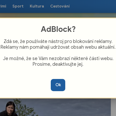
rimi
Sport
Kultura
Cestování
AdBlock?
Zdá se, že používáte nástroj pro blokování reklamy.
Reklamy nám pomáhají udržovat obsah webu aktuální.
Je možné, že se Vám nezobrazí některé části webu.
Prosíme, deaktivujte jej.
vé s lopatkou i plastová pouzdra zdarma.
ká Čtyřka rozšiřuje servis pro majitele
Ok