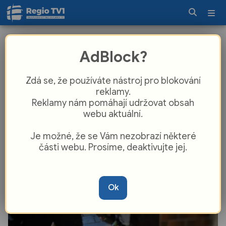
Oslava konce prázdnin skončila pro
AdBlock?
některé školáky a mladistvé
neslavně. Posvítili si na ně policisté!
Zdá se, že používáte nástroj pro blokování
reklamy.
Reklamy nám pomáhají udržovat obsah
webu aktuální.
Je možné, že se Vám nezobrazí některé
části webu. Prosíme, deaktivujte jej.
Ok