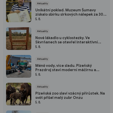
Aktuality
Unikátní poklad. Muzeum Šumavy
získalo sbírku sirkových nálepek za 300
tisíc
5. 8.
Aktuality
Nové lákadlo u cyklostezky. Ve
Skvrňanech se otevřel interaktivní
Ekopark
5. 8.
Aktuality
Méně vody, více sladu. Plzeňský
Prazdroj staví moderní máčírnu a
ušetří miliony litrů vody
5. 8.
Aktuality
Plzeňská zoo slaví vzácný přírůstek. Na
svět přišel malý zubr Onzu
5. 8.