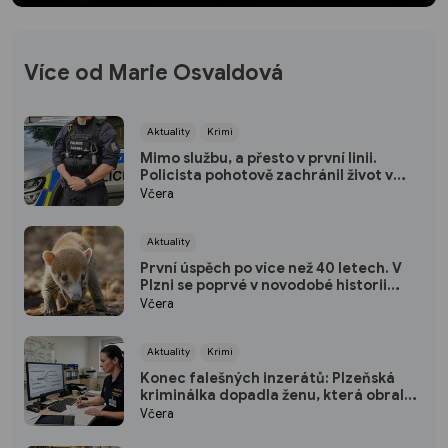
Více od Marie Osvaldová
Aktuality
Krimi
Mimo službu, a přesto v první linii.
Policista pohotově zachránil život v
plzeňském fitku
Včera
Aktuality
První úspěch po více než 40 letech. V
Plzni se poprvé v novodobé historii
narodili nosálové bělohubí
Včera
Aktuality
Krimi
Konec falešných inzerátů: Plzeňská
kriminálka dopadla ženu, která obrala
desítky lidí po celé republice
Včera