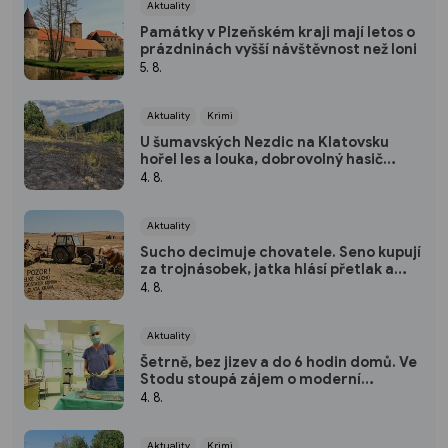
Aktuality
Památky v Plzeňském kraji mají letos o
prázdninách vyšší návštěvnost než loni
5. 8.
Aktuality
Krimi
U šumavských Nezdic na Klatovsku
hořel les a louka, dobrovolný hasič
skončil v nemocnici
4. 8.
Aktuality
Sucho decimuje chovatele. Seno kupují
za trojnásobek, jatka hlásí přetlak a
hrozí rušení chovů
4. 8.
Aktuality
Šetrně, bez jizev a do 6 hodin domů. Ve
Stodu stoupá zájem o moderní
hysteroskopii
4. 8.
Aktuality
Krimi