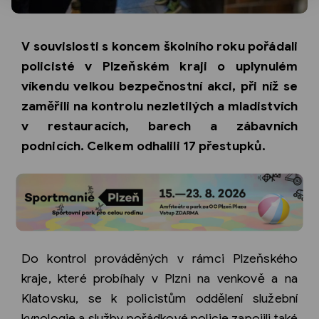
V souvislosti s koncem školního roku pořádali
policisté v Plzeňském kraji o uplynulém
víkendu velkou bezpečnostní akci, při níž se
zaměřili na kontrolu nezletilých a mladistvích
v restauracích, barech a zábavních
podnicích. Celkem odhalili 17 přestupků.
Do kontrol prováděných v rámci Plzeňského
kraje, které probíhaly v Plzni na venkově a na
Klatovsku, se k policistům oddělení služební
kynologie a služby pořádkové policie zapojili také