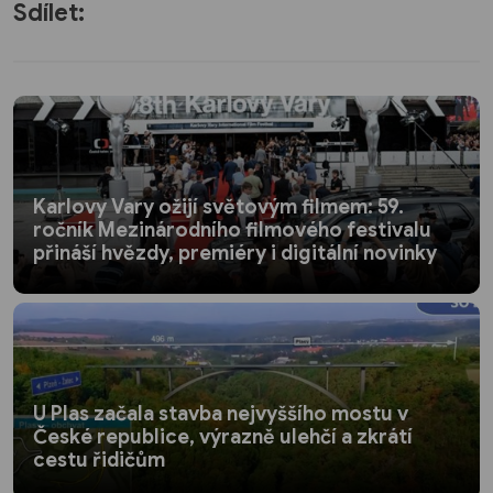
Sdílet:
Karlovy Vary ožijí světovým filmem: 59.
ročník Mezinárodního filmového festivalu
přináší hvězdy, premiéry i digitální novinky
U Plas začala stavba nejvyššího mostu v
České republice, výrazně ulehčí a zkrátí
cestu řidičům