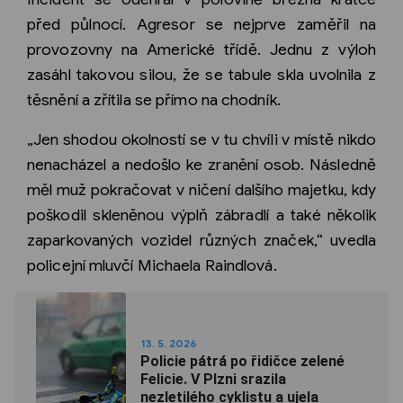
před půlnocí. Agresor se nejprve zaměřil na
provozovny na Americké třídě. Jednu z výloh
zasáhl takovou silou, že se tabule skla uvolnila z
těsnění a zřítila se přímo na chodník.
„Jen shodou okolností se v tu chvíli v místě nikdo
nenacházel a nedošlo ke zranění osob. Následně
měl muž pokračovat v ničení dalšího majetku, kdy
poškodil skleněnou výplň zábradlí a také několik
zaparkovaných vozidel různých značek,“ uvedla
policejní mluvčí Michaela Raindlová.
13. 5. 2026
Policie pátrá po řidičce zelené
Felicie. V Plzni srazila
nezletilého cyklistu a ujela