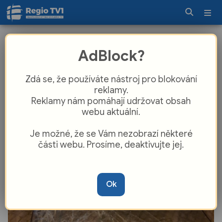
Noční běsnění v centru Plzně. Opilý
AdBlock?
muž ničil výlohy i auta, zastavila ho až
policejní hlídka
Zdá se, že používáte nástroj pro blokování
reklamy.
Reklamy nám pomáhají udržovat obsah
webu aktuální.
Je možné, že se Vám nezobrazí některé
části webu. Prosíme, deaktivujte jej.
Ok