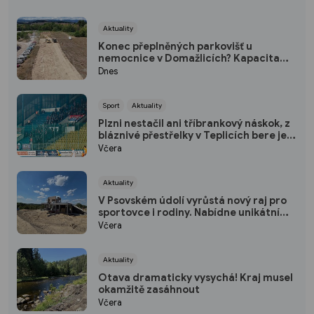
Aktuality
Konec přeplněných parkovišť u
nemocnice v Domažlicích? Kapacita
vzroste o polovinu
Dnes
Sport
Aktuality
Plzni nestačil ani tříbrankový náskok, z
bláznivé přestřelky v Teplicích bere jen
bod
Včera
Aktuality
V Psovském údolí vyrůstá nový raj pro
sportovce i rodiny. Nabídne unikátní
pumptrack i šestimetrovou vyhlídku
Včera
Aktuality
Otava dramaticky vysychá! Kraj musel
okamžitě zasáhnout
Včera