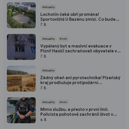
Aktuality
Lochotín čeká obří proměna!
Sportoviště U Bazénu zmizí. Co bude
místo něj?
7. 8.
Aktuality
Krimi
Vypálený byt a masivní evakuace v
Plzni! Hasiči zachraňovali obyvatele v
maskách
7. 8.
Aktuality
Žádný oheň ani pyrotechnika! Plzeňský
kraj prodlužuje protipožární
pohotovost
7. 8.
Aktuality
Krimi
Mimo službu, a přesto v první linii.
Policista pohotově zachránil život v
plzeňském fitku
6. 8.