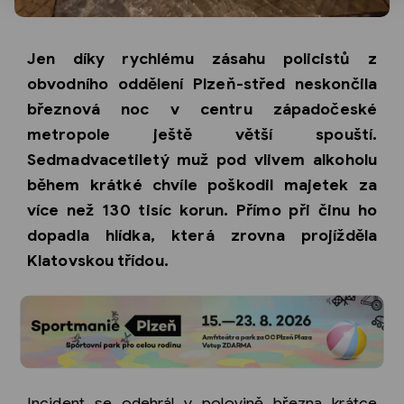
Jen díky rychlému zásahu policistů z
obvodního oddělení Plzeň-střed neskončila
březnová noc v centru západočeské
metropole ještě větší spouští.
Sedmadvacetiletý muž pod vlivem alkoholu
během krátké chvíle poškodil majetek za
více než 130 tisíc korun. Přímo při činu ho
dopadla hlídka, která zrovna projížděla
Klatovskou třídou.
Incident se odehrál v polovině března krátce