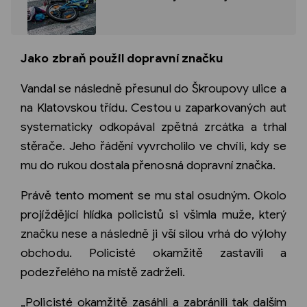
Jako zbraň použil dopravní značku
Vandal se následně přesunul do Škroupovy ulice a
na Klatovskou třídu. Cestou u zaparkovaných aut
systematicky odkopával zpětná zrcátka a trhal
stěrače. Jeho řádění vyvrcholilo ve chvíli, kdy se
mu do rukou dostala přenosná dopravní značka.
Právě tento moment se mu stal osudným. Okolo
projíždějící hlídka policistů si všimla muže, který
značku nese a následně ji vší silou vrhá do výlohy
obchodu. Policisté okamžitě zastavili a
podezřelého na místě zadrželi.
„Policisté okamžitě zasáhli a zabránili tak dalším