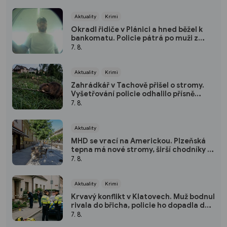
Aktuality
Krimi
Okradl řidiče v Plánici a hned běžel k
bankomatu. Policie pátrá po muži z
kamerových záznamů
7. 8.
Aktuality
Krimi
Zahrádkář v Tachově přišel o stromy.
Vyšetřování policie odhalilo přísně
chráněného viníka
7. 8.
Aktuality
MHD se vrací na Americkou. Plzeňská
tepna má nové stromy, širší chodníky i
zónu 20 km/h
7. 8.
Aktuality
Krimi
Krvavý konflikt v Klatovech. Muž bodnul
rivala do břicha, policie ho dopadla do
dvou hodin
7. 8.