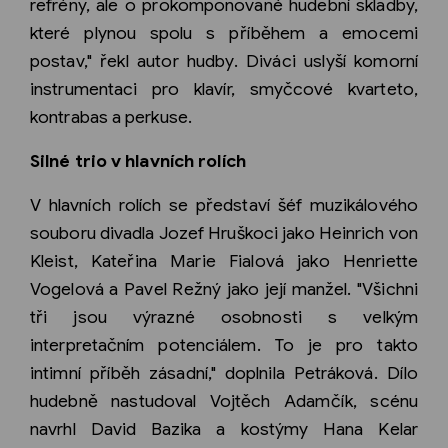
refrény, ale o prokomponované hudební skladby,
které plynou spolu s příběhem a emocemi
postav," řekl autor hudby. Diváci uslyší komorní
instrumentaci pro klavír, smyčcové kvarteto,
kontrabas a perkuse.
Silné trio v hlavních rolích
V hlavních rolích se představí šéf muzikálového
souboru divadla Jozef Hruškoci jako Heinrich von
Kleist, Kateřina Marie Fialová jako Henriette
Vogelová a Pavel Režný jako její manžel. "Všichni
tři jsou výrazné osobnosti s velkým
interpretačním potenciálem. To je pro takto
intimní příběh zásadní," doplnila Petráková. Dílo
hudebně nastudoval Vojtěch Adamčík, scénu
navrhl David Bazika a kostýmy Hana Kelar