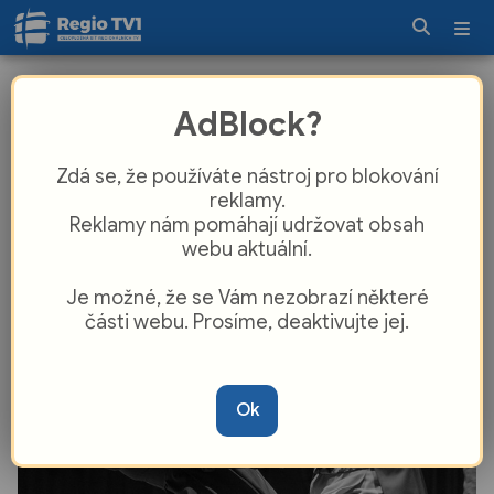
Muzikál Obejmout vlny v DJKT:
AdBlock?
Komorní novinka mapuje poslední
dny Heinricha von Kleista
Zdá se, že používáte nástroj pro blokování
reklamy.
Reklamy nám pomáhají udržovat obsah
webu aktuální.
Je možné, že se Vám nezobrazí některé
části webu. Prosíme, deaktivujte jej.
Ok