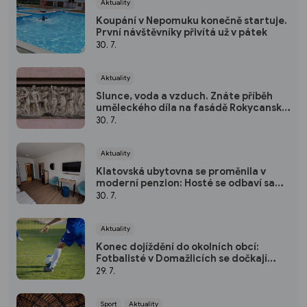
Aktuality
Koupání v Nepomuku konečně startuje.
První návštěvníky přivítá už v pátek
30. 7.
Aktuality
Slunce, voda a vzduch. Znáte příběh
uměleckého díla na fasádě Rokycanské
nemocnice?
30. 7.
Aktuality
Klatovská ubytovna se proměnila v
moderní penzion: Hosté se odbaví sami
pomocí kódu
30. 7.
Aktuality
Konec dojíždění do okolních obcí:
Fotbalisté v Domažlicích se dočkají
nového hřiště
29. 7.
Sport
Aktuality