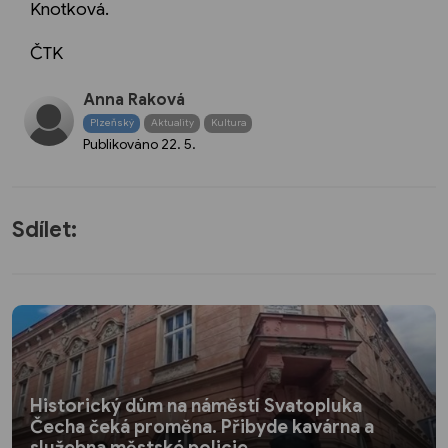
Knotková.
ČTK
Anna Raková
Plzeňský
Aktuality
Kultura
Publikováno
22. 5.
Sdílet:
Historický dům na náměstí Svatopluka
Čecha čeká proměna. Přibyde kavárna a