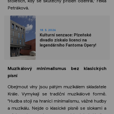
stoletích, kdy se skutečný příběh odehrál," řekla
Petráková.
18. 5. 2026
Kulturní senzace: Plzeňské
divadlo získalo licenci na
legendárního Fantoma Opery!
Muzikálový minimalismus bez klasických
písní
Obejmout vlny jsou pátým muzikálem skladatele
Krále. Vymykají se tradiční muzikálové formě.
"Hudba stojí na hranici minimalismu, vážné hudby
a muzikálu. Nejde o klasické písně se slokami a