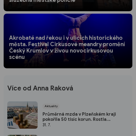
služebna městské policie
Akrobaté nad řekou i v ulicích historického
města. Festival Cirkusové meandry promění
Český Krumlov v živou novocirkusovou
scénu
Více od Anna Raková
Aktuality
Průměrná mzda v Plzeňském kraji
pokořila 50 tisíc korun. Rostla
nejrychleji za pět let
31. 7.