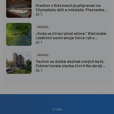
Stadion v Klatovech je připraven na
Olympiádu dětí a mládeže. Přestavba
vyšla na 50 milionů
29. 7.
Aktuality
„Voda se ztrácí před očima.“ Klatovské
rybářství zachraňuje tisíce ryb z
vysychajících rybníků
29. 7.
Aktuality
Tachov se dočká desítek nových bytů.
Odstartovala stavba čtvrti Na okraji
Tachov
28. 7.
O nás