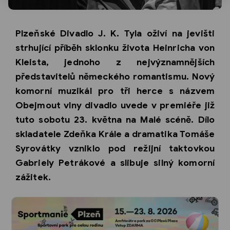
Plzeňské Divadlo J. K. Tyla oživí na jevišti
strhující příběh sklonku života Heinricha von
Kleista, jednoho z nejvýznamnějších
představitelů německého romantismu. Nový
komorní muzikál pro tři herce s názvem
Obejmout vlny divadlo uvede v premiéře již
tuto sobotu 23. května na Malé scéně. Dílo
skladatele Zdeňka Krále a dramatika Tomáše
Syrovátky vzniklo pod režijní taktovkou
Gabriely Petrákové a slibuje silný komorní
zážitek.