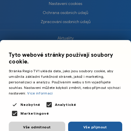
Nastavení cookies
Ochrana osobních údajů
Zpracování osobních údajů
Aktuality
×
Krimi
Tyto webové stránky používají soubory
Sport
cookie.
Kultura
Stránka Regio TV1 ukládá data, jako jsou soubory cookie, aby
Cestování
umožnila základní funkčnost stránek, jakož i marketing,
personalizaci a analýzu. Používáním webu s tím vyjadřujete
souhlas. Nastavení můžete kdykoli změnit, nebo přijmout výchozí
©️
Primetime Media s.r.o.
nastavení.
Více informací
Všeobecné podmínky
Nezbytné
Analytické
Marketingové
Vše odmítnout
Vše přijmout