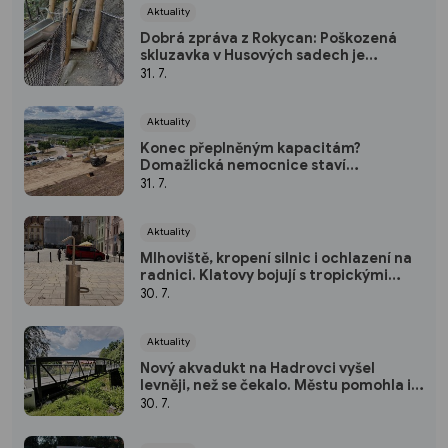
Aktuality
Dobrá zpráva z Rokycan: Poškozená
skluzavka v Husových sadech je
opravena
31. 7.
Aktuality
Konec přeplněným kapacitám?
Domažlická nemocnice staví
parkoviště pro zaměstnance
31. 7.
Aktuality
Mlhoviště, kropení silnic i ochlazení na
radnici. Klatovy bojují s tropickými
vedry
30. 7.
Aktuality
Nový akvadukt na Hadrovci vyšel
levněji, než se čekalo. Městu pomohla i
krajská dotace
30. 7.