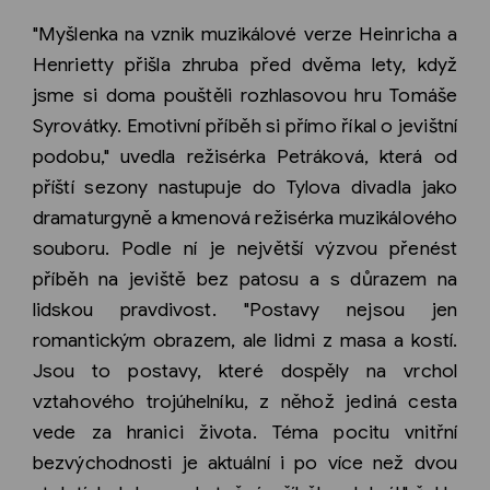
"Myšlenka na vznik muzikálové verze Heinricha a
Henrietty přišla zhruba před dvěma lety, když
jsme si doma pouštěli rozhlasovou hru Tomáše
Syrovátky. Emotivní příběh si přímo říkal o jevištní
podobu," uvedla režisérka Petráková, která od
příští sezony nastupuje do Tylova divadla jako
dramaturgyně a kmenová režisérka muzikálového
souboru. Podle ní je největší výzvou přenést
příběh na jeviště bez patosu a s důrazem na
lidskou pravdivost. "Postavy nejsou jen
romantickým obrazem, ale lidmi z masa a kostí.
Jsou to postavy, které dospěly na vrchol
vztahového trojúhelníku, z něhož jediná cesta
vede za hranici života. Téma pocitu vnitřní
bezvýchodnosti je aktuální i po více než dvou