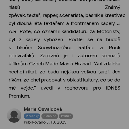
hlasů. Známý
zpěvák, textař, rapper, scenárista, básník a kreativec
byl dlouhá léta textařem a frontmanem kapely J.
A.R. Poté, co oznámil kandidaturu za Motoristy,
byl z kapely vyhozen. Podílel se na hudbě
k filmům Snowboarďáci, Rafťáci a Rock
podvraťáků. Zároveň je i autorem scénářů
k filmům Czech Made Man a Hranaři. "Ani zdaleka
nechci říkat, že budu nějakou velkou šarží. Jen
říkám, že chci pracovat v oblasti kultury, co se do
mě vejde,“ uvedl v rozhovoru pro iDNES
Premium.
Marie Osvaldová
Plzeňský
Aktuálně
Politika
Publikováno
5. 10. 2025