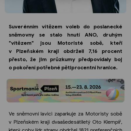
Suverénním vítězem voleb do poslanecké
sněmovny se stalo hnutí ANO, druhým
"vítězem" jsou Motoristé sobě, kteří
v Plzeňském kraji obdrželi 7,16 procent
přesto, že jim průzkumy předpovídaly boj
o pokoření potřebné pětiprocentní hranice.
Ve sněmovní lavici zaparkuje za Motoristy sobě
v Plzeňském kraji dvaašedesátiletý Oto Klempíř,
který coby lídr strany obdržel 1821 preferenčních