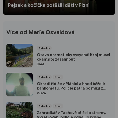
Pejsek a kočička potěšili děti v Plzni
Více od Marie Osvaldová
Aktuality
Otava dramaticky vysychá! Kraj musel
okamžitě zasáhnout
Dnes
Aktuality
Krimi
Okradl řidiče v Plánici a hned běžel k
bankomatu. Policie pátrá po muži z
kamerových záznamů
Včera
Aktuality
Krimi
Zahrádkář v Tachově přišel o stromy.
Vyšetřování policie odhalilo přísně