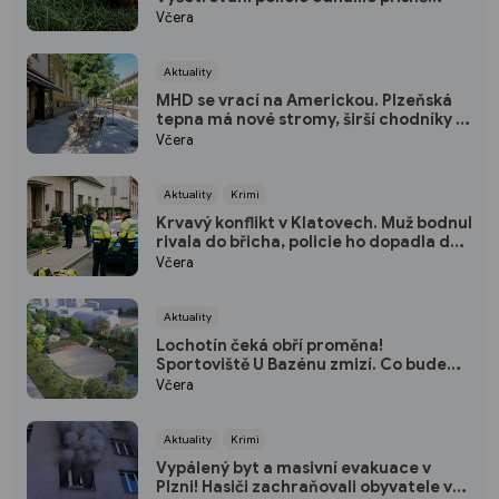
chráněného viníka
Včera
Aktuality
MHD se vrací na Americkou. Plzeňská
tepna má nové stromy, širší chodníky i
zónu 20 km/h
Včera
Aktuality
Krimi
Krvavý konflikt v Klatovech. Muž bodnul
rivala do břicha, policie ho dopadla do
dvou hodin
Včera
Aktuality
Lochotín čeká obří proměna!
Sportoviště U Bazénu zmizí. Co bude
místo něj?
Včera
Aktuality
Krimi
Vypálený byt a masivní evakuace v
Plzni! Hasiči zachraňovali obyvatele v