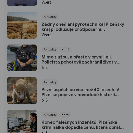
maskách
Včera
Aktuality
Žádný oheň ani pyrotechnika! Plzeňský
kraj prodlužuje protipožární
pohotovost
Včera
Aktuality
Krimi
Mimo službu, a přesto v první linii.
Policista pohotově zachránil život v
plzeňském fitku
6. 8.
Aktuality
První úspěch po více než 40 letech. V
Plzni se poprvé v novodobé historii
narodili nosálové bělohubí
6. 8.
Aktuality
Krimi
Konec falešných inzerátů: Plzeňská
kriminálka dopadla ženu, která obrala
desítky lidí po celé republice
6. 8.