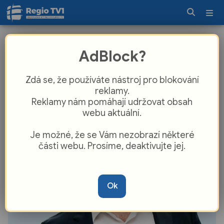
Motoristé coby velké překvapení
AdBlock?
zaparkovali až ve sněmovně. Do
lavice usedne i lídr v Plzeňském kraji
Zdá se, že používáte nástroj pro blokování
Klempíř
reklamy.
Reklamy nám pomáhají udržovat obsah
webu aktuální.
Je možné, že se Vám nezobrazí některé
části webu. Prosíme, deaktivujte jej.
Ok