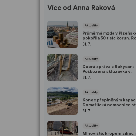
Více od Anna Raková
Aktuality
Průměrná mzda v Plzeňské
pokořila 50 tisíc korun. R
nejrychleji za pět let
31. 7.
Aktuality
Dobrá zpráva z Rokycan:
Poškozená skluzavka v
Husových sadech je opr
31. 7.
Aktuality
Konec přeplněným kapac
Domažlická nemocnice st
parkoviště pro zaměstna
31. 7.
Aktuality
Mlhoviště, kropení silnic i