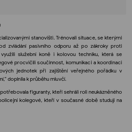
u
ecializovanými stanovišti. Trénovali situace, se kterými
– od zvládání pasivního odporu až po zákroky proti
yužili služební koně i kolovou techniku, která se
legové procvičili součinnost, komunikaci a koordinaci
ových jednotek při zajištění veřejného pořádku v
ní,“ doplnila k průběhu mluvčí.
 potřebovala figuranty, kteří sehráli roli neukázněného
policejní kolegové, kteří v současné době studují na