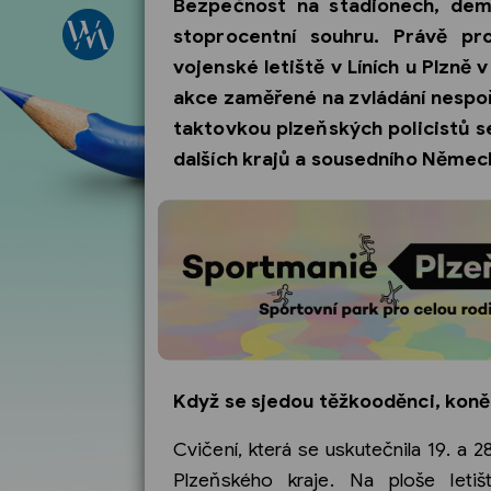
Bezpečnost na stadionech, demo
stoprocentní souhru. Právě pr
vojenské letiště v Líních u Plzně 
akce zaměřené na zvládání nespo
taktovkou plzeňských policistů se
dalších krajů a sousedního Němec
Když se sjedou těžkooděnci, koně 
Cvičení, která se uskutečnila 19. a 
Plzeňského kraje. Na ploše letiš