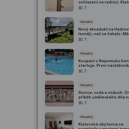
ochlazení na radnici. Kla
bojují s tropickými vedry
30. 7.
Aktuality
Nový akvadukt na Hadrovc
levněji, než se čekalo. M
pomohla i krajská dotace
30. 7.
Aktuality
Koupání v Nepomuku ko
startuje. První návštěvní
přivítá už v pátek
30. 7.
Aktuality
Slunce, voda a vzduch. Z
příběh uměleckého díla n
fasádě Rokycanské nemo
30. 7.
Aktuality
Klatovská ubytovna se
proměnila v moderní penz