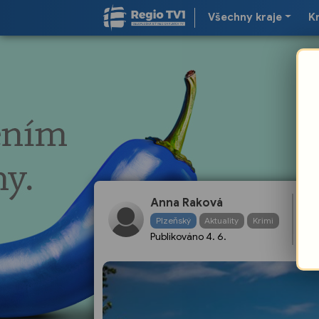
Všechny kraje
K
Le
Anna Raková
po
Plzeňský
Aktuality
Krimi
zá
Publikováno
4. 6.