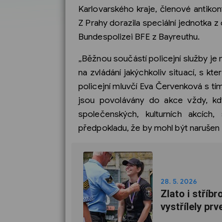
Karlovarského kraje, členové antikonf
Z Prahy dorazila speciální jednotka z o
Bundespolizei BFE z Bayreuthu.
„Běžnou součástí policejní služby je n
na zvládání jakýchkoliv situací, s k
policejní mluvčí Eva Červenková s tím
jsou povolávány do akce vždy, kd
společenských, kulturních akcích
předpokladu, že by mohl být naruše
28. 5. 2026
Zlato i stříb
vystřílely prv