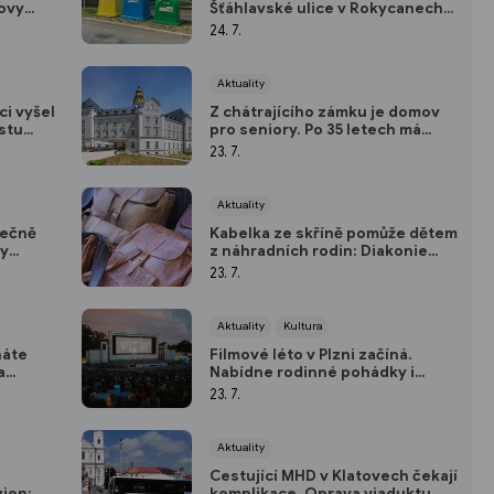
tovy
Šťáhlavské ulice v Rokycanech
se dočasně stěhují
24. 7.
Aktuality
i vyšel
Z chátrajícího zámku je domov
ěstu
pro seniory. Po 35 letech má
památka v Chodové Plané nové
23. 7.
využití
Aktuality
nečně
Kabelka ze skříně pomůže dětem
ky
z náhradních rodin: Diakonie
Západ chystá dobročinný bazar
23. 7.
Aktuality
Kultura
náte
Filmové léto v Plzni začíná.
a
Nabídne rodinné pohádky i
cnice?
novou komedii Někdo to rád v
23. 7.
Plzni
Aktuality
Cestující MHD v Klatovech čekají
ion:
komplikace. Oprava viaduktu