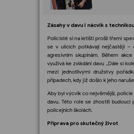
Zásahy v davu i nácvik s techniko
Policisté si na letišti prošli třemi sp
se v ulicích potkávají nejčastěji 
agresivním skupinám. Během akce v
využívá ke zvládání davu „Dále si ko
mezi jednotlivými družstvy pořádk
případech, kdy již došlo k jeho naruše
Aby byl výcvik co nejvěrnější, policie
davu. Této role se zhostili budoucí 
policejních školách.
Příprava pro skutečný život