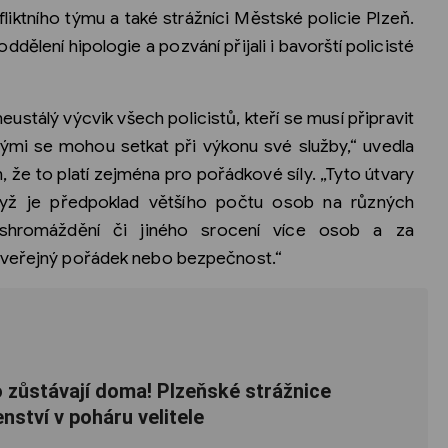
liktního týmu a také strážníci Městské policie Plzeň.
ddělení hipologie a pozvání přijali i bavorští policisté
eustálý výcvik všech policistů, kteří se musí připravit
terými se mohou setkat při výkonu své služby,“ uvedla
, že to platí zejména pro pořádkové síly. „Tyto útvary
yž je předpoklad většího počtu osob na různých
, shromáždění či jiného srocení více osob a za
n veřejný pořádek nebo bezpečnost.“
ro zůstávají doma! Plzeňské strážnice
enství v poháru velitele