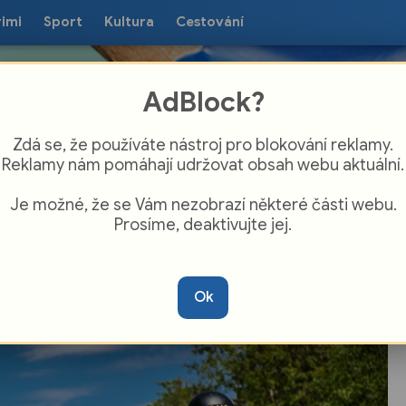
rimi
Sport
Kultura
Cestování
AdBlock?
Zdá se, že používáte nástroj pro blokování reklamy.
Reklamy nám pomáhají udržovat obsah webu aktuální.
Je možné, že se Vám nezobrazí některé části webu.
Prosíme, deaktivujte jej.
tiště v Líních obsadily policejní
řádkové jednotky: Těžkooděnci cvičili
Ok
sah v davu