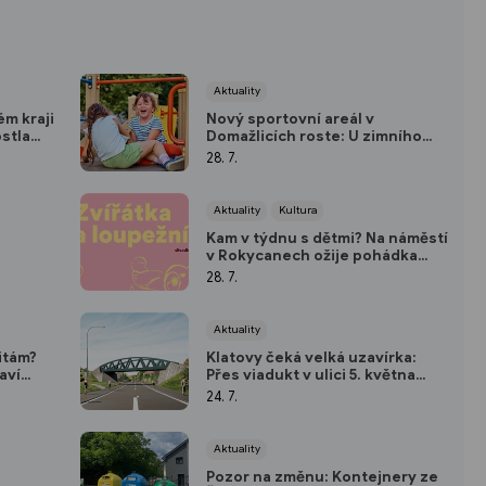
Aktuality
m kraji
Nový sportovní areál v
ostla
Domažlicích roste: U zimního
stadionu vznikne i dětské hřiště
28. 7.
Aktuality
Kultura
Kam v týdnu s dětmi? Na náměstí
v Rokycanech ožije pohádka
avena
plná písniček
28. 7.
Aktuality
itám?
Klatovy čeká velká uzavírka:
aví
Přes viadukt v ulici 5. května
nce
neprojdou ani chodci
24. 7.
Aktuality
Pozor na změnu: Kontejnery ze