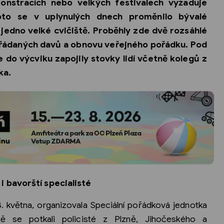
nstracích nebo velkých festivalech vyžaduje
oto se v uplynulých dnech proměnilo bývalé
v jedno velké cvičiště. Proběhly zde dvě rozsáhlé
řádaných davů a obnovu veřejného pořádku. Pod
 do výcviku zapojily stovky lidí včetně kolegů z
ka.
i bavorští specialisté
28. května, organizovala Speciální pořádková jednotka
tě se potkali policisté z Plzně, Jihočeského a