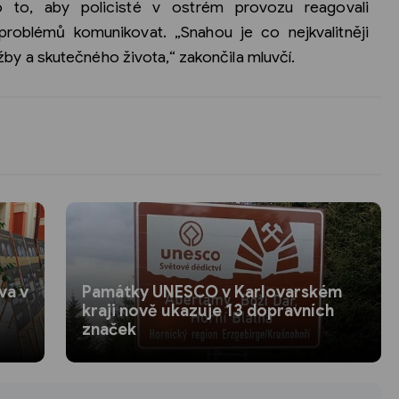
o to, aby policisté v ostrém provozu reagovali
problémů komunikovat. „Snahou je co nejkvalitněji
lužby a skutečného života,“ zakončila mluvčí.
va v
Památky UNESCO v Karlovarském
kraji nově ukazuje 13 dopravních
značek