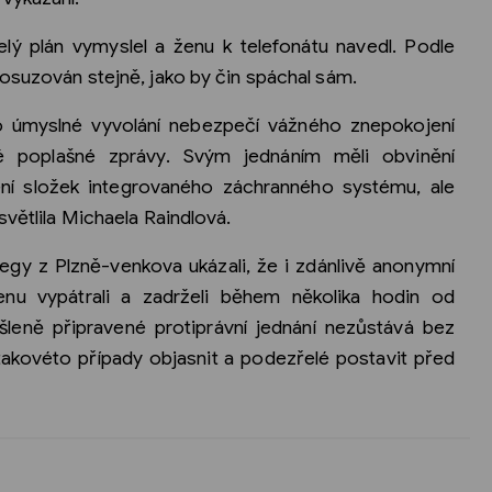
celý plán vymyslel a ženu k telefonátu navedl. Podle
posuzován stejně, jako by čin spáchal sám.
jako úmyslné vyvolání nebezpečí vážného znepokojení
vé poplašné zprávy. Svým jednáním měli obvinění
ní složek integrovaného záchranného systému, ale
světlila Michaela Raindlová.
legy z Plzně-venkova ukázali, že i zdánlivě anonymní
enu vypátrali a zadrželi během několika hodin od
šleně připravené protiprávní jednání nezůstává bez
 takovéto případy objasnit a podezřelé postavit před