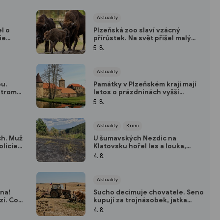
Aktuality
l o
Plzeňská zoo slaví vzácný
ie
přírůstek. Na svět přišel malý
ho
zubr Onzu
5. 8.
Aktuality
ou.
Památky v Plzeňském kraji mají
stromy,
letos o prázdninách vyšší
km/h
návštěvnost než loni
5. 8.
Aktuality
Krimi
ch. Muž
U šumavských Nezdic na
olicie
Klatovsku hořel les a louka,
n
dobrovolný hasič skončil v
4. 8.
nemocnici
Aktuality
na!
Sucho decimuje chovatele. Seno
zí. Co
kupují za trojnásobek, jatka
hlásí přetlak a hrozí rušení
4. 8.
chovů