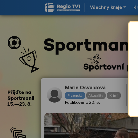
Všechny kraje
K
Kv
Marie Osvaldová
vy
Plzeňský
Aktuality
Krimi
pr
Publikováno
20. 5.