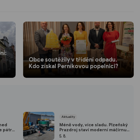
ní:
Obce soutěžily v třídění odpadu.
Kdo získal Perníkovou popelnici?
Aktuality
hned
Méně vody, více sladu. Plzeňský
e pátrá
Prazdroj staví moderní máčírnu a
áznamů
ušetří miliony litrů vody
5. 8.