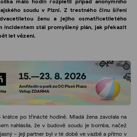
kolika málo hodin rozpletli případ anonymního
ského soudu v Plzni. Z trestného činu šíření
advacetiletou ženu a jejího osmatřicetiletého
m incidentem stál promyšlený plán, jak překazit
ět let vězení.
5 krátce po třinácté hodině. Mladá žena zavolala na
sem nahlásila, že v budově soudu je bomba, načež
jasný – její partner byl v té době ve vazbě a přímo v