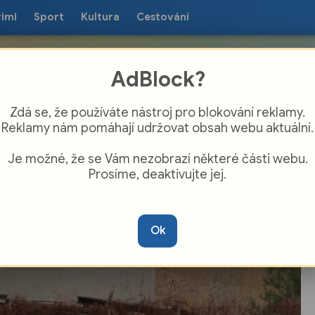
rimi
Sport
Kultura
Cestování
AdBlock?
Zdá se, že používáte nástroj pro blokování reklamy.
Reklamy nám pomáhají udržovat obsah webu aktuální.
Je možné, že se Vám nezobrazí některé části webu.
Prosíme, deaktivujte jej.
ůli ženě musel soud v Plzni okamžitě
klidit budovu! Neuvěříte, co provedla
Ok
o svého milého!