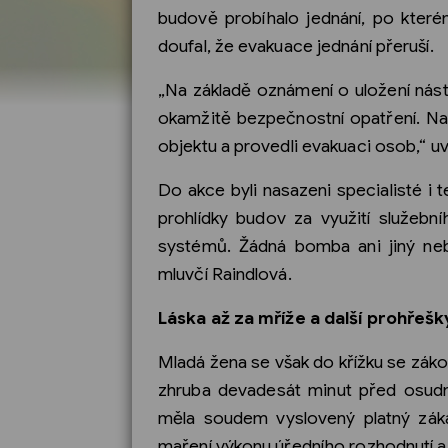
budově probíhalo jednání, po které
doufal, že evakuace jednání přeruší.
„Na základě oznámení o uložení nást
okamžitě bezpečnostní opatření. Na 
objektu a provedli evakuaci osob,“ uv
Do akce byli nasazeni specialisté i
prohlídky budov za využití služebn
systémů. Žádná bomba ani jiný neb
mluvčí Raindlová.
Láska až za mříže a další prohřešk
Mladá žena se však do křížku se zákon
zhruba devadesát minut před osudný
měla soudem vyslovený platný zákaz
maření výkonu úředního rozhodnutí a 