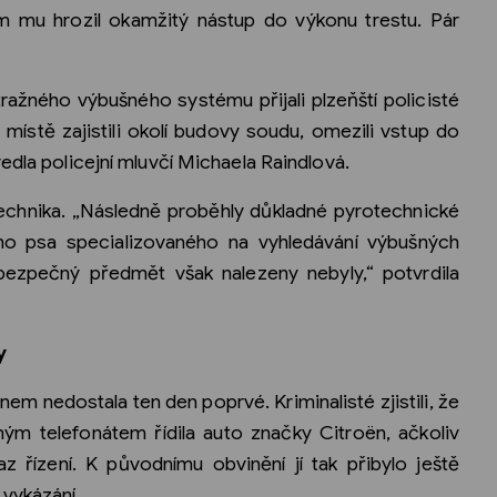
m mu hrozil okamžitý nástup do výkonu trestu. Pár
ražného výbušného systému přijali plzeňští policisté
místě zajistili okolí budovy soudu, omezili vstup do
edla policejní mluvčí Michaela Raindlová.
 technika. „Následně proběhly důkladné pyrotechnické
ího psa specializovaného na vyhledávání výbušných
ezpečný předmět však nalezeny nebyly,“ potvrdila
y
em nedostala ten den poprvé. Kriminalisté zjistili, že
m telefonátem řídila auto značky Citroën, ačkoliv
 řízení. K původnímu obvinění jí tak přibylo ještě
vykázání.