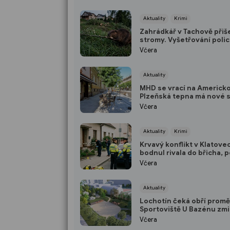
Aktuality
Krimi
Zahrádkář v Tachově přiše
stromy. Vyšetřování polic
odhalilo přísně chráněné
Včera
viníka
Aktuality
MHD se vrací na Americk
Plzeňská tepna má nové 
širší chodníky i zónu 20 
Včera
Aktuality
Krimi
Krvavý konflikt v Klatove
bodnul rivala do břicha, p
ho dopadla do dvou hodi
Včera
Aktuality
Lochotín čeká obří promě
Sportoviště U Bazénu zmi
bude místo něj?
Včera