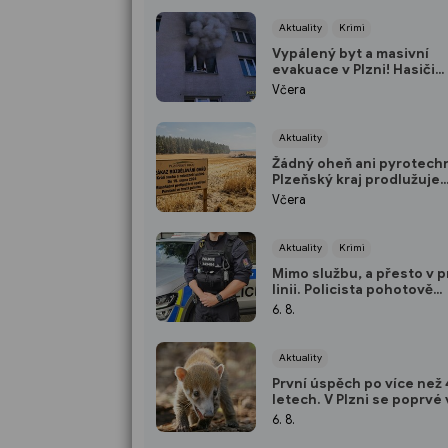
Aktuality
Krimi
Vypálený byt a masivní
evakuace v Plzni! Hasiči
zachraňovali obyvatele v
Včera
maskách
Aktuality
Žádný oheň ani pyrotechn
Plzeňský kraj prodlužuje
protipožární pohotovost
Včera
Aktuality
Krimi
Mimo službu, a přesto v p
linii. Policista pohotově
zachránil život v plzeňsk
6. 8.
Aktuality
První úspěch po více než
letech. V Plzni se poprvé 
novodobé historii narodil
6. 8.
nosálové bělohubí