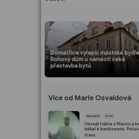
Domažlice vylepší městské bydle
Rohový dům u náměstí čeká
přestavba bytů
Více od Marie Osvaldová
Aktuality
Krimi
Okradl řidiče v Plánici a 
běžel k bankomatu. Polici
po muži z kamerových z
Včera