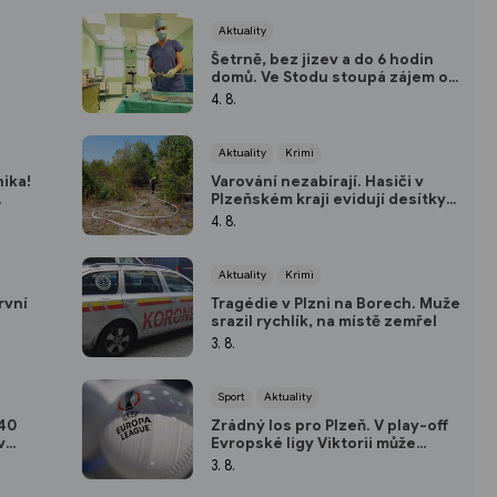
Aktuality
Šetrně, bez jizev a do 6 hodin
domů. Ve Stodu stoupá zájem o
moderní hysteroskopii
4. 8.
Aktuality
Krimi
ika!
Varování nezabírají. Hasiči v
Plzeňském kraji evidují desítky
požárů způsobených lidmi
4. 8.
Aktuality
Krimi
rvní
Tragédie v Plzni na Borech. Muže
srazil rychlík, na místě zemřel
ém fitku
3. 8.
Sport
Aktuality
 40
Zrádný los pro Plzeň. V play-off
v
Evropské ligy Viktorii může
i
čekat i peklo na Balkáně
3. 8.