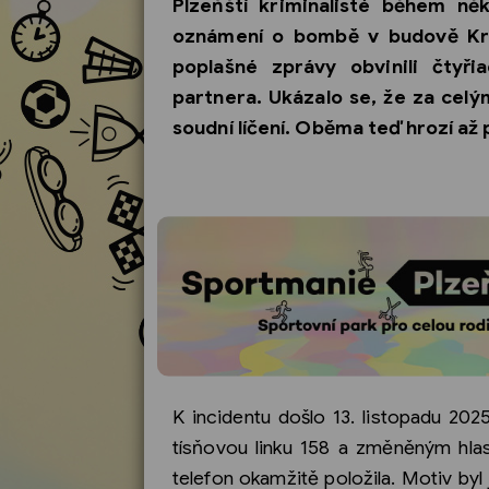
Plzeňští kriminalisté během ně
oznámení o bombě v budově Kraj
poplašné zprávy obvinili čtyři
partnera. Ukázalo se, že za celý
soudní líčení. Oběma teď hrozí až p
K incidentu došlo 13. listopadu 202
tísňovou linku 158 a změněným hla
telefon okamžitě položila. Motiv byl 