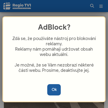
Konec riskování a nekonečných
AdBlock?
kolon. Křižovatka „U Darebáka“ na
Borech projde velkou přestavbou
Zdá se, že používáte nástroj pro blokování
reklamy.
Reklamy nám pomáhají udržovat obsah
webu aktuální.
Je možné, že se Vám nezobrazí některé
části webu. Prosíme, deaktivujte jej.
Ok