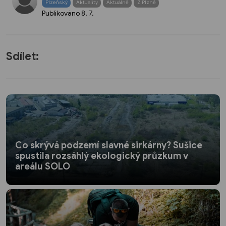
Plzeňský
Aktuality
Aktuálně
Z Plzně
Publikováno
8. 7.
Sdílet:
Co skrývá podzemí slavné sirkárny? Sušice
spustila rozsáhlý ekologický průzkum v
areálu SOLO