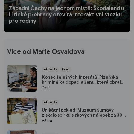
Západní Čechy na jednom místě: Škodaland u
Litické přehrady otevírá interaktivní stezku
pro rodiny
Více od Marie Osvaldová
Aktuality
Krimi
Konec falešných inzerátů: Plzeňská
kriminálka dopadla ženu, která obrala
desítky lidí po celé republice
Dnes
Aktuality
Unikátní poklad. Muzeum Šumavy
získalo sbírku sirkových nálepek za 300
tisíc
Včera