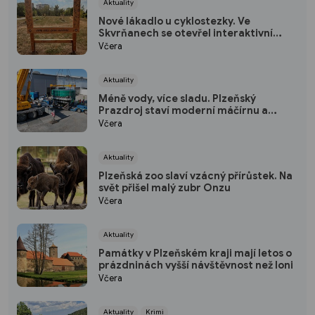
Aktuality
Nové lákadlo u cyklostezky. Ve
Skvrňanech se otevřel interaktivní
Ekopark
Včera
Aktuality
Méně vody, více sladu. Plzeňský
Prazdroj staví moderní máčírnu a
ušetří miliony litrů vody
Včera
Aktuality
Plzeňská zoo slaví vzácný přírůstek. Na
svět přišel malý zubr Onzu
Včera
Aktuality
Památky v Plzeňském kraji mají letos o
prázdninách vyšší návštěvnost než loni
Včera
Aktuality
Krimi