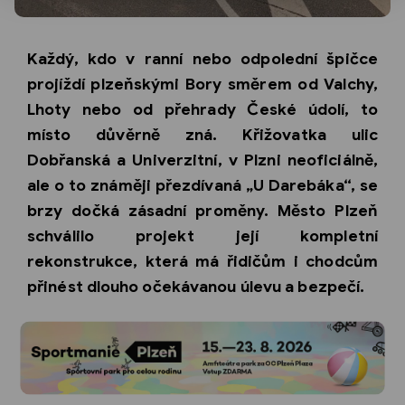
Každý, kdo v ranní nebo odpolední špičce
projíždí plzeňskými Bory směrem od Valchy,
Lhoty nebo od přehrady České údolí, to
místo důvěrně zná. Křižovatka ulic
Dobřanská a Univerzitní, v Plzni neoficiálně,
ale o to známěji přezdívaná „U Darebáka“, se
brzy dočká zásadní proměny. Město Plzeň
schválilo projekt její kompletní
rekonstrukce, která má řidičům i chodcům
přinést dlouho očekávanou úlevu a bezpečí.