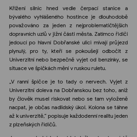
Křížení silnic hned vedle čerpací stanice a
bývalého vyhlášeného hostince je dlouhodobě
považováno za jeden z nejproblematičtějších
dopravních uzlů v jižní části města. Zatímco řidiči
jedoucí po hlavní Dobřanské ulici mívají průjezd
plynulý, pro ty, kteří se pokoušejí odbočit z
Univerzitní nebo bezpečně vyjet od benzínky, se
situace ve špičkách mění v ruskou ruletu.
„V ranní špičce je to tady o nervech. Vyjet z
Univerzitní doleva na Dobřanskou bez toho, aniž
by člověk musel riskovat nebo se tam vyloženě
nacpat, je občas nadlidský úkol. Kolona se táhne
až k univerzitě,“ popisuje každodenní realitu jeden
z plzeňských řidičů.