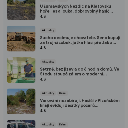
U šumavských Nezdic na Klatovsku
hořel les a louka, dobrovolný hasič
skončil v nemocnici
4. 8.
Aktuality
Sucho decimuje chovatele. Seno kupují
za trojnásobek, jatka hlásí přetlak a
hrozí rušení chovů
4. 8.
Aktuality
Šetrně, bez jizev a do 6 hodin domů. Ve
Stodu stoupá zájem o moderní
hysteroskopii
4. 8.
Aktuality
Krimi
Varování nezabírají. Hasiči v Plzeňském
kraji evidují desítky požárů
způsobených lidmi
4. 8.
Aktuality
Krimi