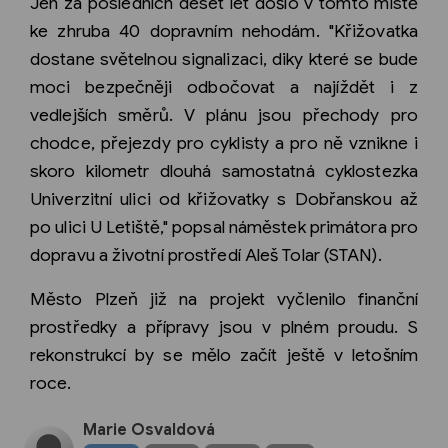
Jen za posledních deset let došlo v tomto místě
ke zhruba 40 dopravním nehodám. "Křižovatka
dostane světelnou signalizaci, diky které se bude
moci bezpečněji odbočovat a najíždět i z
vedlejších směrů. V plánu jsou přechody pro
chodce, přejezdy pro cyklisty a pro ně vznikne i
skoro kilometr dlouhá samostatná cyklostezka
Univerzitní ulici od křižovatky s Dobřanskou až
po ulici U Letiště," popsal náměstek primátora pro
dopravu a životní prostředí Aleš Tolar (STAN).
Město Plzeň již na projekt vyčlenilo finanční
prostředky a přípravy jsou v plném proudu. S
rekonstrukcí by se mělo začít ještě v letošním
roce.
Marie Osvaldová