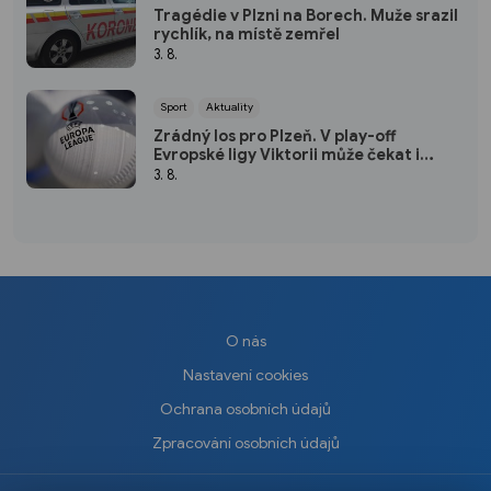
Tragédie v Plzni na Borech. Muže srazil
rychlík, na místě zemřel
3. 8.
Sport
Aktuality
Zrádný los pro Plzeň. V play-off
Evropské ligy Viktorii může čekat i
peklo na Balkáně
3. 8.
O nás
Nastavení cookies
Ochrana osobních údajů
Zpracování osobních údajů