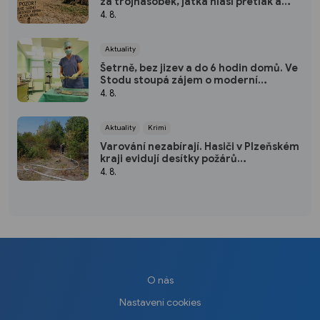
za trojnásobek, jatka hlásí přetlak a
hrozí rušení chovů
4. 8.
Aktuality
Šetrně, bez jizev a do 6 hodin domů. Ve
Stodu stoupá zájem o moderní
hysteroskopii
4. 8.
Aktuality
Krimi
Varování nezabírají. Hasiči v Plzeňském
kraji evidují desítky požárů
způsobených lidmi
4. 8.
O nás
Nastavení cookies