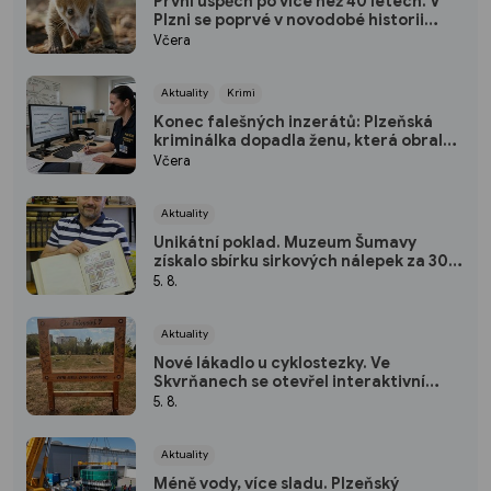
První úspěch po více než 40 letech. V
Plzni se poprvé v novodobé historii
narodili nosálové bělohubí
Včera
Aktuality
Krimi
Konec falešných inzerátů: Plzeňská
kriminálka dopadla ženu, která obrala
desítky lidí po celé republice
Včera
Aktuality
Unikátní poklad. Muzeum Šumavy
získalo sbírku sirkových nálepek za 300
tisíc
5. 8.
Aktuality
Nové lákadlo u cyklostezky. Ve
Skvrňanech se otevřel interaktivní
Ekopark
5. 8.
Aktuality
Méně vody, více sladu. Plzeňský