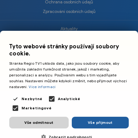
Ochrana osobních údajů
Zpracování osobních údajů
Aktuality
×
Krimi
Tyto webové stránky používají soubory
Sport
cookie.
Kultura
Stránka Regio TV1 ukládá data, jako jsou soubory cookie, aby
Cestování
umožnila základní funkčnost stránek, jakož i marketing,
personalizaci a analýzu. Používáním webu s tím vyjadřujete
souhlas. Nastavení můžete kdykoli změnit, nebo přijmout výchozí
©️
Primetime Media s.r.o.
nastavení.
Více informací
Všeobecné podmínky
Nezbytné
Analytické
Marketingové
Vše odmítnout
Vše přijmout
Zobrazit podrobnosti