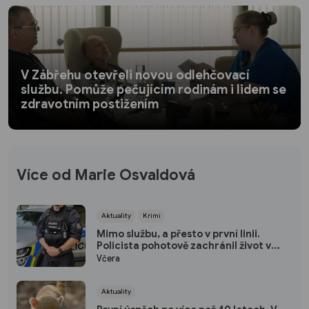
V Zábřehu otevřeli novou odlehčovací
službu. Pomůže pečujícím rodinám i lidem se
zdravotním postižením
Více od Marie Osvaldová
Aktuality
Krimi
Mimo službu, a přesto v první linii.
Policista pohotově zachránil život v
plzeňském fitku
Včera
Aktuality