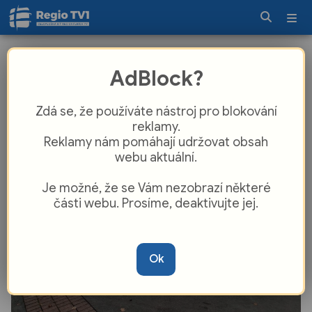
Konec noční můry řidičů v Nýřanech?
AdBlock?
Klíčovou křižovatku čeká obří
proměna!
Zdá se, že používáte nástroj pro blokování
reklamy.
Reklamy nám pomáhají udržovat obsah
webu aktuální.
Je možné, že se Vám nezobrazí některé
části webu. Prosíme, deaktivujte jej.
Ok