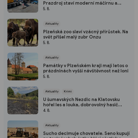
Prazdroj staví moderní máčírnu a
ušetří miliony litrů vody
5. 8.
Aktuality
Plzeňská zoo slaví vzácný přírůstek. Na
svět přišel malý zubr Onzu
5. 8.
Aktuality
Památky v Plzeňském kraji mají letos o
prázdninách vyšší návštěvnost než loni
5. 8.
Aktuality
Krimi
U šumavských Nezdic na Klatovsku
hořel les a louka, dobrovolný hasič
skončil v nemocnici
4. 8.
Aktuality
Sucho decimuje chovatele. Seno kupují