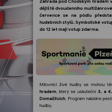
Zahrada pod Chodským hradem v 
dějiště dvoudenního multižánrové
července se na pódiu předsta
hudebních stylů. Symbolické vstup
do 12 let mají vstup zdarma.
Milovníci živé hudby se mohou těš
hradem
, který se uskuteční
3. a 4
Domažlicích
. Program nabídne pestr
hudby.