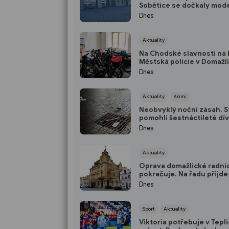
Sobětice se dočkaly mod
požární zbrojnice
Dnes
Aktuality
Na Chodské slavnosti na 
Městská policie v Domažl
nabídne bezplatnou úsc
Dnes
Aktuality
Krimi
Neobvyklý noční zásah. S
pomohli šestnáctileté dí
získat zpět mobil
Dnes
Aktuality
Oprava domažlické radni
pokračuje. Na řadu přijde 
severní část střechy
Dnes
Sport
Aktuality
Viktoria potřebuje v Tepli