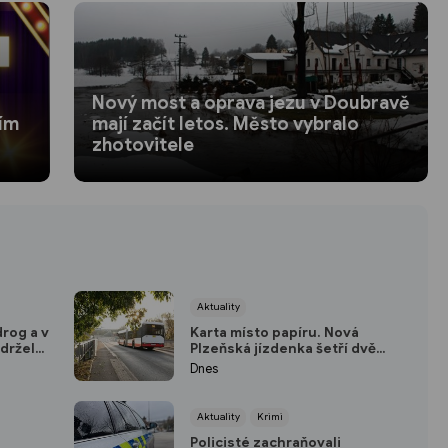
Nový most a oprava jezu v Doubravě
ním
mají začít letos. Město vybralo
zhotovitele
Aktuality
drog a v
Karta místo papíru. Nová
adržela
Plzeňská jízdenka šetří dvě
koruny a umožní přestup
Dnes
Aktuality
Krimi
Policisté zachraňovali