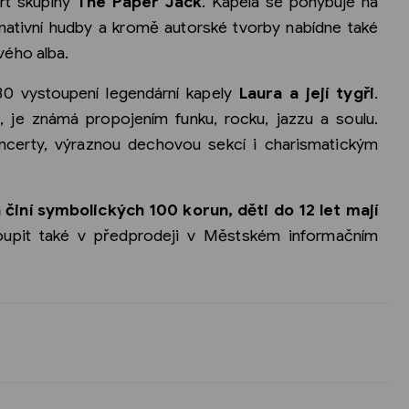
rt skupiny
The Paper Jack
. Kapela se pohybuje na
nativní hudby a kromě autorské tvorby nabídne také
ého alba.
30 vystoupení legendární kapely
Laura a její tygři
.
, je známá propojením funku, rocku, jazzu a soulu.
oncerty, výraznou dechovou sekcí i charismatickým
činí symbolických 100 korun, děti do 12 let mají
koupit také v předprodeji v Městském informačním