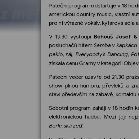
Páteční program odstartuje v 18 hod
americkou country music, vlastní au
pro ni výrazné vokály, kytarová sóla 
V 19.30 vystoupí
Bohouš Josef &
posluchačů hitem
Samba v kapkách 
peklo, ráj
,
Everybody’s Dancing
,
Po
získala cenu Gramy v kategorii Objev
Páteční večer uzavře od 21.30 praž
show plnou humoru, převleků a znám
staví především na zábavě, kontaktu 
Sobotní program zahájí v 18 hodin 
elektronickou hudbu. Mezi její nej
Berlínská zeď
.