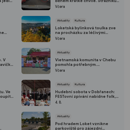
á jediný
během krátké chvíle. Strážníkům
pomohl kamerový systém
Včera
Aktuality
Kultura
Loketská bylinková toulka zve
ne
na procházku za léčivými
rostlinami
Včera
Aktuality
. V
Vietnamská komunita v Chebu
lavičky
pomohla potřebným.
Potravinové bance darovala
Včera
stovky kilogramů potravin
Aktuality
Kultura
u. Ve
Hudební sobota v Dobřanech:
oupíte
FESTovní zpívání nabídne folk,
country i akustickou muziku
4. 8.
Aktuality
Pod hradem Loket vznikne
parkoviště pro zájezdní