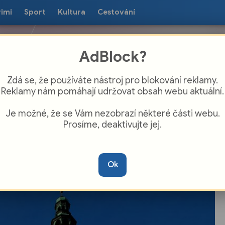
rimi
Sport
Kultura
Cestování
AdBlock?
Zdá se, že používáte nástroj pro blokování reklamy.
Reklamy nám pomáhají udržovat obsah webu aktuální.
Je možné, že se Vám nezobrazí některé části webu.
Prosíme, deaktivujte jej.
estival Hudba pod hradem láká na
ohouše Josefa, Lauru a její tygři i
Ok
Precedens