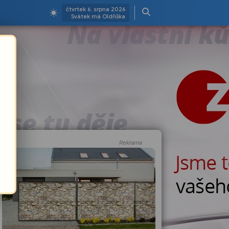
čtvrtek 6. srpna 2026
Svátek má Oldřiška
Reklama