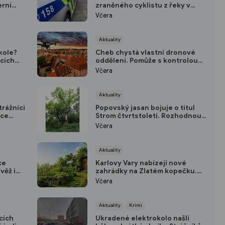
erní
zraněného cyklistu z řeky v
centru Karlových Varů
Včera
Aktuality
kole?
Cheb chystá vlastní dronové
icích
oddělení. Pomůže s kontrolou
hovnu
majetku i bezpečností ve městě
Včera
Aktuality
trážníci
Popovský jasan bojuje o titul
vce
Strom čtvrtstoletí. Rozhodnou
hlasy veřejnosti
Včera
Aktuality
ce
Karlovy Vary nabízejí nové
věž i
zahrádky na Zlatém kopečku.
Žádosti přijímají do konce srpna
Včera
Aktuality
Krimi
cích
Ukradené elektrokolo našli