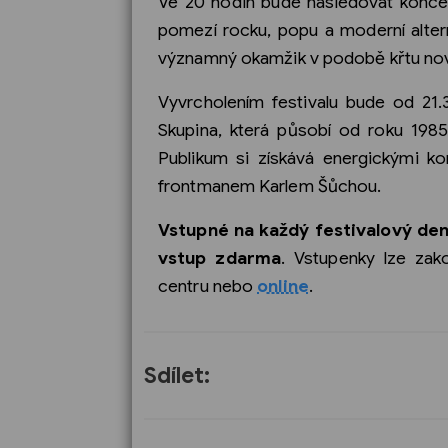
Ve 20 hodin bude následovat konce
pomezí rocku, popu a moderní alter
významný okamžik v podobě křtu nov
Vyvrcholením festivalu bude od 21.
Skupina, která působí od roku 1985
Publikum si získává energickými k
frontmanem Karlem Šůchou.
Vstupné na každý festivalový den 
vstup zdarma
. Vstupenky lze za
centru nebo
online
.
Sdílet: