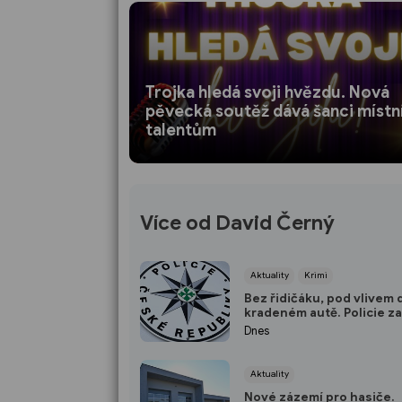
Trojka hledá svoji hvězdu. Nová
pěvecká soutěž dává šanci míst
talentům
Více od David Černý
Aktuality
Krimi
Bez řidičáku, pod vlivem 
kradeném autě. Policie z
třicetiletého muže
Dnes
Aktuality
Nové zázemí pro hasiče.