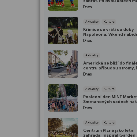
zabrat. Po dvou kolech m
bod
Dnes
Aktuality
Kultura
Křimice se vrátí do doby
Napoleona. Víkend nabíd
historický výlet pro děti
Dnes
Aktuality
Americká se blíží do finále
centru přibudou stromy, 
i nové zastávky
Dnes
Aktuality
Kultura
Poslední den MINT Market
Smetanových sadech nak
módu, šperky i keramiku
Dnes
Aktuality
Kultura
Centrum Plzně jako letní
zahrada. Inspiral Garden