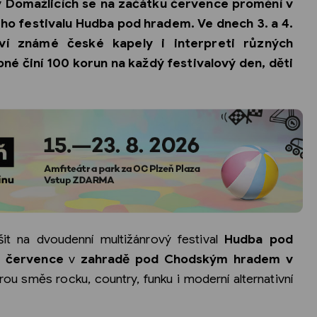
Domažlicích se na začátku července promění v
ho festivalu Hudba pod hradem. Ve dnech 3. a 4.
ví známé české kapely i interpreti různých
né činí 100 korun na každý festivalový den, děti
it na dvoudenní multižánrový festival
Hudba pod
. července
v
zahradě pod Chodským hradem v
ou směs rocku, country, funku i moderní alternativní