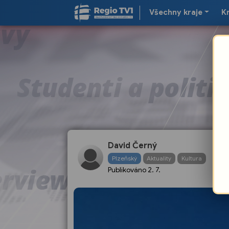
Všechny kraje
K
F
David Černý
B
Plzeňský
Aktuality
Kultura
Publikováno
2. 7.