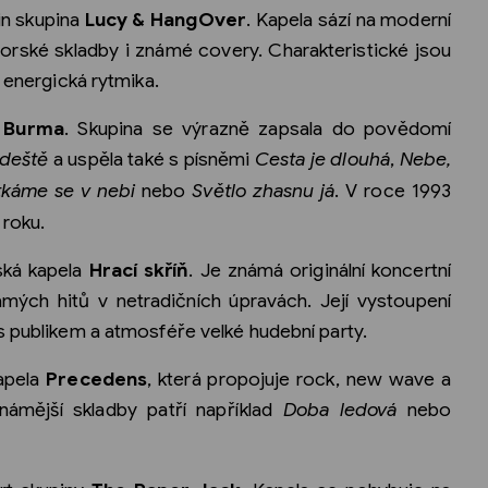
in skupina
Lucy & HangOver
. Kapela sází na moderní
torské skladby i známé covery. Charakteristické jsou
a energická rytmika.
 Burma
. Skupina se výrazně zapsala do povědomí
deště
a uspěla také s písněmi
Cesta je dlouhá
,
Nebe,
tkáme se v nebi
nebo
Světlo zhasnu já
. V roce 1993
 roku.
ská kapela
Hrací skříň
. Je známá originální koncertní
ých hitů v netradičních úpravách. Její vystoupení
s publikem a atmosféře velké hudební party.
kapela
Precedens
, která propojuje rock, new wave a
známější skladby patří například
Doba ledová
nebo