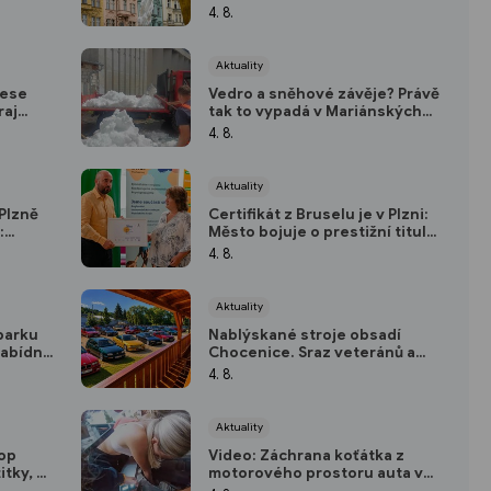
má od
41,5 °C. Jak snášíte extrémní
4. 8.
vedra vy? (ANKETA)
Aktuality
rese
Vedro a sněhové závěje? Právě
raj
tak to vypadá v Mariánských
do
Lázních
4. 8.
ích
Aktuality
Plzně
Certifikát z Bruselu je v Plzni:
:
Město bojuje o prestižní titul
 sobotu
Evropské hlavní město
4. 8.
dobrovolnictví 2028
Aktuality
parku
Nablýskané stroje obsadí
nabídne
Chocenice. Sraz veteránů a
 i
youngtimerů nabídne soutěže i
4. 8.
návštěvu soukromého muzea
Aktuality
Top
Video: Záchrana koťátka z
itky, za
motorového prostoru auta v
Plzni