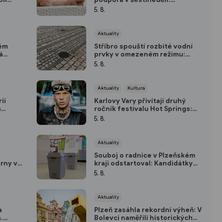
Domažlická porodnice nabízí
5. 8.
ihli
ženám návštěvní službu zdarma
Aktuality
kém
Stříbro spouští rozbité vodní
á
prvky v omezeném režimu:
ho se
Vedení města plánuje opravu za
5. 8.
rojekci
10 milionů
Aktuality
Kultura
ii
Karlovy Vary přivítají druhý
á
ročník festivalu Hot Springs:
 korun
Vystoupí Yzomandias, Ben
5. 8.
Cristovao i Nik Tendo
Aktuality
Souboj o radnice v Plzeňském
rny v
kraji odstartoval: Kandidátky
na
jsou podány, podílíte se na
5. 8.
rozhodování i vy? (ANKETA)
Aktuality
a
Plzeň zasáhla rekordní výheň: V
.
Bolevci naměřili historických