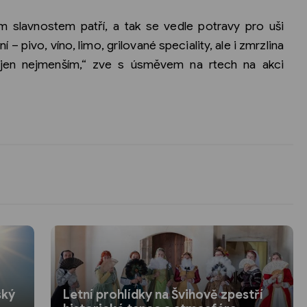
 slavnostem patří, a tak se vedle potravy pro uši
– pivo, víno, limo, grilované speciality, ale i zmrzlina
 nejen nejmenším,“ zve s úsměvem na rtech na akci
ský
Letní prohlídky na Švihově zpestří