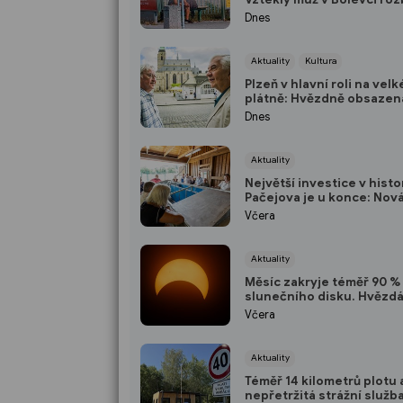
přístřešek a ujel tramvají,
Dnes
strážníci ho bleskově dost
(VIDEO)
Aktuality
Kultura
Plzeň v hlavní roli na vel
plátně: Hvězdně obsazen
komedie Martina Horské
Dnes
představí na bezplatné p
na Lochotíně
Aktuality
Největší investice v histor
Pačejova je u konce: Nov
kanalizace za 100 milionů
Včera
získala kolaudaci, obec
uspořádala oslavu
Aktuality
Měsíc zakryje téměř 90 %
slunečního disku. Hvězdá
Rokycanech i Plzni zvou 
Včera
podvečerní sledování
nebeského divadla
Aktuality
Téměř 14 kilometrů plotu 
nepřetržitá strážní služba