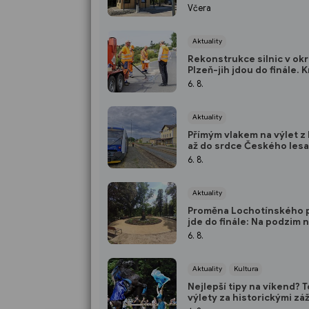
Strategické letiště Líně 
Včera
srpna nový režim vstupů
Aktuality
Rekonstrukce silnic v ok
Plzeň-jih jdou do finále. K
investuje stovky milionů 
6. 8.
nových povrchů i modern
technologií
Aktuality
Přímým vlakem na výlet z 
až do srdce Českého lesa
Spěšný vlak jezdí každou
6. 8.
až do října
Aktuality
Proměna Lochotínského 
jde do finále: Na podzim 
nové molo, cvičební prvky
6. 8.
vodopád
Aktuality
Kultura
Nejlepší tipy na víkend? 
výlety za historickými záž
přírodou i za kulturou