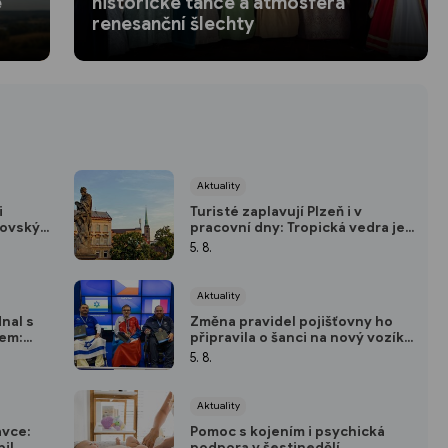
e
historické tance a atmosféra
renesanční šlechty
Aktuality
i
Turisté zaplavují Plzeň i v
šovský
pracovní dny: Tropická vedra je
gram,
ženou do pivovarských sklepů a
5. 8.
podzemí
Aktuality
nal s
Změna pravidel pojišťovny ho
kem:
připravila o šanci na nový vozík.
na
Paralympionik Ondřej Kaas
5. 8.
přesto bojuje o soběstačnost
Aktuality
ávce:
Pomoc s kojením i psychická
bil
podpora v šestinedělí.