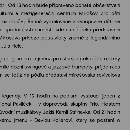
dni. Od 13 hodin bude připraveno bohaté občerstvení
ulturní a mezigenerační centrum Mirošov pro děti
ání na obličej. Řádně vymalované a vyhopsané děti se
e spodní části náměstí, kde na ně čeká představení
Mirošova přiveze postavičky známé z legendárního
Jů a Hele.
jí programem zejména pro starší a pokročilé, o který
mile dozní swingové a jazzové trumpety, přijde řada
in se totiž na pódiu představí mirošovská revivalová
ní legendy. V 19 hodin na pódium vystoupí jeden z
Michal Pavlíček – v doprovodu skupiny Trio. Hostem
ůvodní muzikálový Ježíš Kamil Střihavka. Od 21 hodin
kému jménu - Davidu Kollerovi, který se postará o