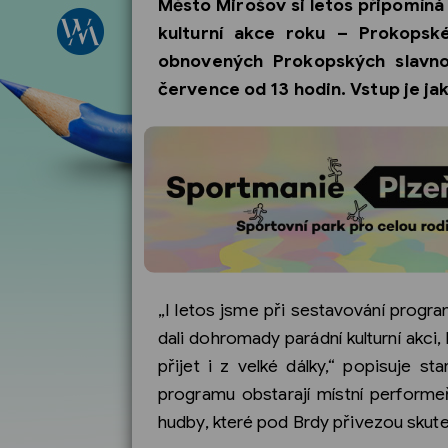
Město Mirošov si letos připomíná 
kulturní akce roku – Prokopské
obnovených Prokopských slavno
července od 13 hodin. Vstup je ja
„I letos jsme při sestavování progr
dali dohromady parádní kulturní akci, 
přijet i z velké dálky,“ popisuje s
programu obstarají místní performe
hudby, které pod Brdy přivezou skute