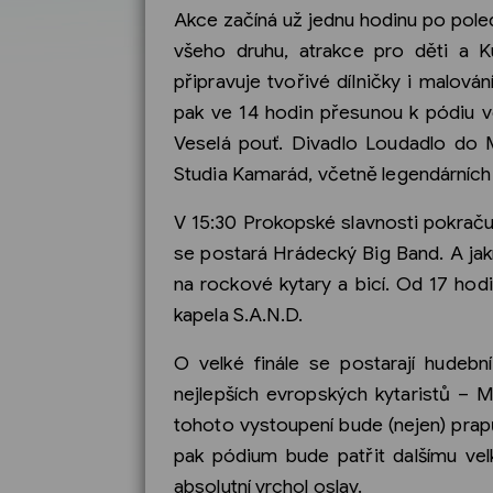
Akce začíná už jednu hodinu po pole
všeho druhu, atrakce pro děti a K
připravuje tvořivé dílničky i malov
pak ve 14 hodin přesunou k pódiu v
Veselá pouť. Divadlo Loudadlo do 
Studia Kamarád, včetně legendárních 
V 15:30 Prokopské slavnosti pokraču
se postará Hrádecký Big Band. A jak
na rockové kytary a bicí. Od 17 hod
kapela S.A.N.D.
O velké finále se postarají hudeb
nejlepších evropských kytaristů – 
tohoto vystoupení bude (nejen) prap
pak pódium bude patřit dalšímu vel
absolutní vrchol oslav.