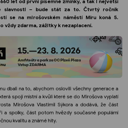
660 let od první písemné zmínky, a tak i největší
 slavnosti – bude stát za to. Čtvrtý ročník
stí se na mirošovském náměstí Míru koná 5.
ko vždy zdarma, zážitky k nezaplacení.
amu dbali na to, abychom oslovili všechny generace a
která spojí místní a kvůli které se do Mirošova vyplatí
tarosta Mirošova Vlastimil Sýkora a dodává, že část
ři a spolky, část potom hvězdy současné populární
čnou kvalitu a známé hity.