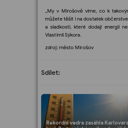
„My v Mirošově víme, co k takovým
můžete těšit i na dostatek občerstvení 
a sladkosti, které dodají energii
Vlastimil Sýkora.
zdroj: město Mirošov
Sdílet:
Rekordní vedra zasáhla Karlovar