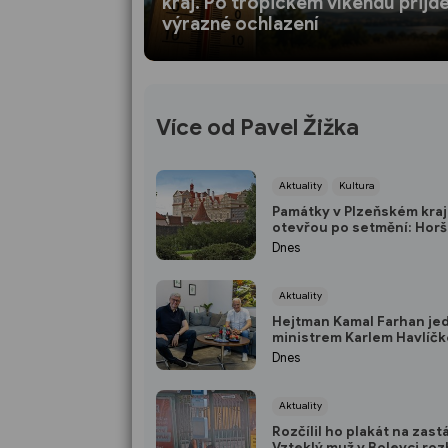
kraj. Po tropickém víkendu přijd
výrazné ochlazení
Více od Pavel Žižka
Aktuality
Kultura
Památky v Plzeňském kraj
otevřou po setmění: Hor
Týn chystá japonský pro
Dnes
Rabí osvítí svíčky
Aktuality
Hejtman Kamal Farhan jed
ministrem Karlem Havlíč
Plzeňský kraj chce sázet 
Dnes
inovace a kvalifikované
pracovníky
Aktuality
Rozčílil ho plakát na zast
Vzteklý muž v Bolevci roz