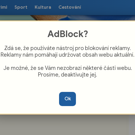
rimi
Sport
Kultura
Cestování
AdBlock?
Zdá se, že používáte nástroj pro blokování reklamy.
Reklamy nám pomáhají udržovat obsah webu aktuální.
Je možné, že se Vám nezobrazí některé části webu.
Prosíme, deaktivujte jej.
avid Koller, Michal Pavlíček, Kamil
Střihavka… Na Prokopské do Mirošova
Ok
řijede české hudební nebe