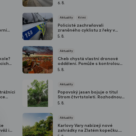
koruny a umožní přestup
6. 8.
Aktuality
Krimi
Policisté zachraňovali
erní
zraněného cyklistu z řeky v
centru Karlových Varů
5. 8.
Aktuality
kole?
Cheb chystá vlastní dronové
icích
oddělení. Pomůže s kontrolou
hovnu
majetku i bezpečností ve městě
5. 8.
Aktuality
trážníci
Popovský jasan bojuje o titul
vce
Strom čtvrtstoletí. Rozhodnou
hlasy veřejnosti
5. 8.
Aktuality
ce
Karlovy Vary nabízejí nové
věž i
zahrádky na Zlatém kopečku.
Žádosti přijímají do konce srpna