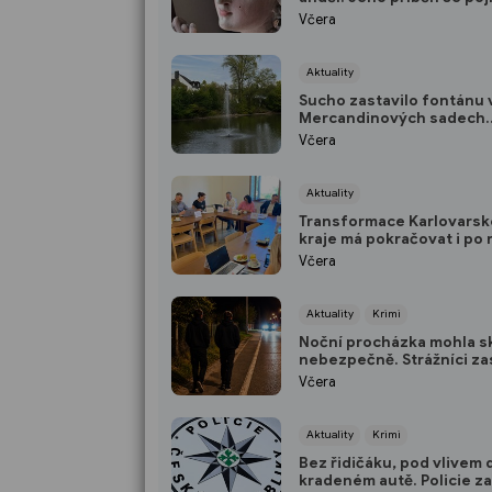
Karlem Krylem
Včera
Aktuality
Sucho zastavilo fontánu 
Mercandinových sadech.
Hladina rybníka výrazně k
Včera
Aktuality
Transformace Karlovars
kraje má pokračovat i po 
2027
Včera
Aktuality
Krimi
Noční procházka mohla s
nebezpečně. Strážníci zas
dva mladíky mířící do Boh
Včera
Aktuality
Krimi
Bez řidičáku, pod vlivem 
kradeném autě. Policie z