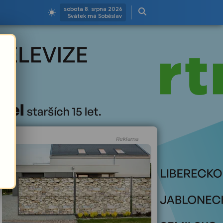
sobota 8. srpna 2026
Svátek má Soběslav
Reklama