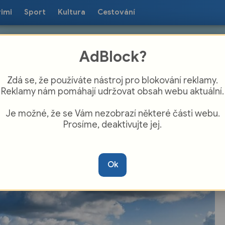
rimi
Sport
Kultura
Cestování
AdBlock?
Zdá se, že používáte nástroj pro blokování reklamy.
Reklamy nám pomáhají udržovat obsah webu aktuální.
Je možné, že se Vám nezobrazí některé části webu.
Prosíme, deaktivujte jej.
lfánek třikrát jinak 2026 nabídne běh do
chu, výběh do schodů i intervalový
Ok
ávod