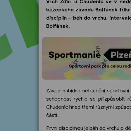
Vrch Žďár u Chudenic se v neděl
běžeckého závodu Bolfánek třikr
disciplín – běh do vrchu, interv
Bolfánek.
Závod nabídne netradiční sportovní z
schopnost rychle se přizpůsobit r
Chudenic hned třemi různými způsoby
částí.
První disciplínou je běh do vrchu o 