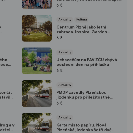
módu, šperky i keramiku
6. 8.
Aktuality
Kultura
v
Centrum Plzně jako letní
zahrada. Inspiral Garden
lesla
pokračuje až do soboty
6. 8.
Aktuality
kého
Uchazečům na FAV ZČU zbývá
roce
poslední den na přihlášku
6. 8.
Aktuality
končit
PMDP zavedly Plzeňskou
tavili
jízdenku pro příležitostné
atic
cestující
6. 8.
Aktuality
drog a v
Karta místo papíru. Nová
adržela
Plzeňská jízdenka šetří dvě