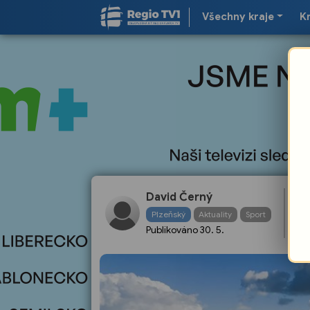
Všechny kraje
K
Bo
David Černý
vr
Plzeňský
Aktuality
Sport
z
Publikováno
30. 5.