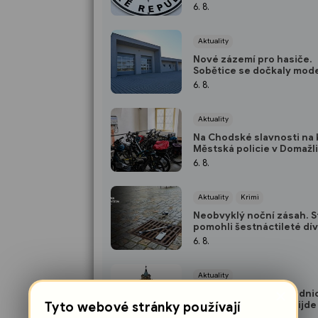
třicetiletého muže
6. 8.
Aktuality
Nové zázemí pro hasiče.
Sobětice se dočkaly mod
požární zbrojnice
6. 8.
Aktuality
Na Chodské slavnosti na 
Městská policie v Domažl
nabídne bezplatnou úsc
6. 8.
Aktuality
Krimi
Neobvyklý noční zásah. S
pomohli šestnáctileté dí
získat zpět mobil
6. 8.
Aktuality
×
Oprava domažlické radni
pokračuje. Na řadu přijde 
Tyto webové stránky používají
severní část střechy