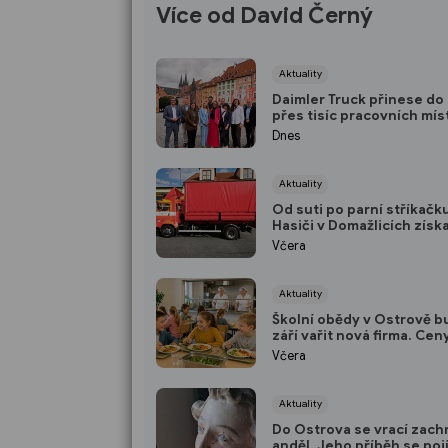
Více od David Černý
Aktuality
Daimler Truck přinese d
přes tisíc pracovních mís
Hledat chce hlavně lidi z
Dnes
Aktuality
Od suti po parní stříkačk
Hasiči v Domažlicích získa
univerzální kontejner
Včera
Aktuality
Školní obědy v Ostrově b
září vařit nová firma. Cen
rodiče zůstávají stejné
Včera
Aktuality
Do Ostrova se vrací zach
anděl. Jeho příběh se pojí