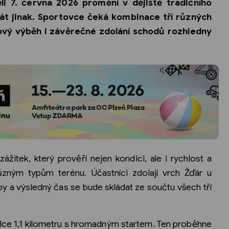
i 7. června 2026 promění v dějiště tradičního
át jinak. Sportovce čeká kombinace tří různých
alový výběh i závěrečné zdolání schodů rozhledny
ážitek, který prověří nejen kondici, ale i rychlost a
ůzným typům terénu. Účastníci zdolají vrch Žďár u
 a výsledný čas se bude skládat ze součtu všech tří
délce 1,1 kilometru s hromadným startem. Ten proběhne