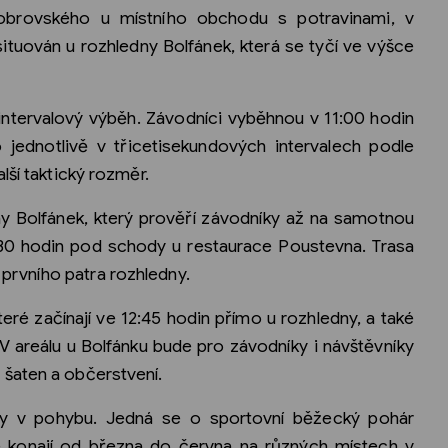
obrovského u místního obchodu s potravinami, v
ituován u rozhledny Bolfánek, která se tyčí ve výšce
ntervalový výběh. Závodníci vyběhnou v 11:00 hodin
jednotlivě v třicetisekundových intervalech podle
lší taktický rozměr.
ny Bolfánek, který prověří závodníky až na samotnou
11:30 hodin pod schody u restaurace Poustevna. Trasa
rvního patra rozhledny.
eré začínají ve 12:45 hodin přímo u rozhledny, a také
V areálu u Bolfánku bude pro závodníky i návštěvníky
šaten a občerstvení.
dny v pohybu. Jedná se o sportovní běžecký pohár
e konají od března do června na různých místech v