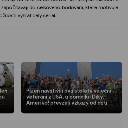
započítávají do celkového bodování, které motivuje
žnosti vyhrát celý seriál.
leň
Plzeň navštívili dva stoleté váleční
ou
veteráni z USA, u pomníku Díky,
Ameriko! převzali vzkazy od dětí