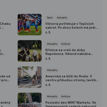
Sport
Aktuality
o Chebu
Viktoria potřebuje v Teplicích
t.
zabrat. Po dvou kolech má jediný
 regionu
bod
6. 8.
Aktuality
Kultura
u.
Křimice se vrátí do doby
li
Napoleona. Víkend nabídne
historický výlet pro děti
6. 8.
Aktuality
ude od
Americká se blíží do finále. V
y pro
centru přibudou stromy, lavičky
i nové zastávky
6. 8.
Aktuality
Kultura
ráněný
Poslední den MINT Marketu. Ve
 s
Smetanových sadech nakoupíte