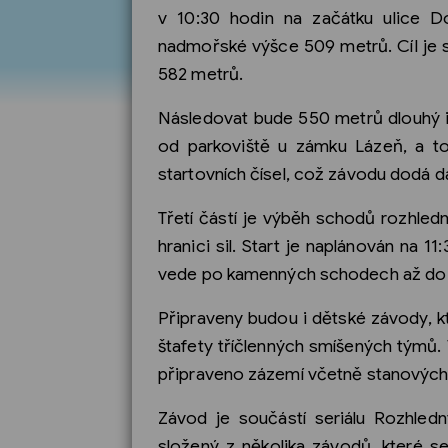
v 10:30 hodin na začátku ulice D
nadmořské výšce 509 metrů. Cíl je s
582 metrů.
Následovat bude 550 metrů dlouhý i
od parkoviště u zámku Lázeň, a to 
startovních čísel, což závodu dodá da
Třetí částí je výběh schodů rozhled
hranici sil. Start je naplánován na 
vede po kamenných schodech až do p
Připraveny budou i dětské závody, kt
štafety tříčlenných smíšených týmů. 
připraveno zázemí včetně stanových 
Závod je součástí seriálu Rozhle
složený z několika závodů, které s