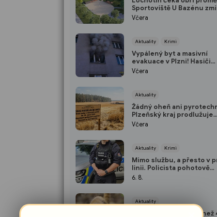
Lochotín čeká obří promě
Sportoviště U Bazénu zmi
bude místo něj?
Včera
Aktuality
Krimi
Vypálený byt a masivní
evakuace v Plzni! Hasiči
zachraňovali obyvatele v
Včera
maskách
Aktuality
Žádný oheň ani pyrotechn
Plzeňský kraj prodlužuje
protipožární pohotovost
Včera
Aktuality
Krimi
Mimo službu, a přesto v p
linii. Policista pohotově
zachránil život v plzeňsk
6. 8.
Aktuality
×
První úspěch po více než