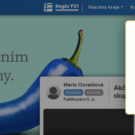
Všechny kraje
K
Marie Osvaldová
Akční 
Plzeňský
Aktuality
skupin
Publikováno
5. 6.