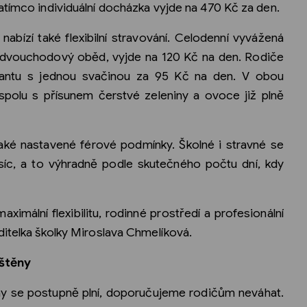
atímco individuální docházka vyjde na 470 Kč za den.
bízí také flexibilní stravování. Celodenní vyvážená
a dvouchodový oběd, vyjde na 120 Kč na den. Rodiče
riantu s jednou svačinou za 95 Kč na den. V obou
spolu s přísunem čerstvé zeleniny a ovoce již plně
aké nastavené férové podmínky. Školné i stravné se
ěsíc, a to výhradně podle skutečného počtu dní, kdy
imální flexibilitu, rodinné prostředí a profesionální
ditelka školky Miroslava Chmelíková.
uštěny
ny se postupně plní, doporučujeme rodičům neváhat.