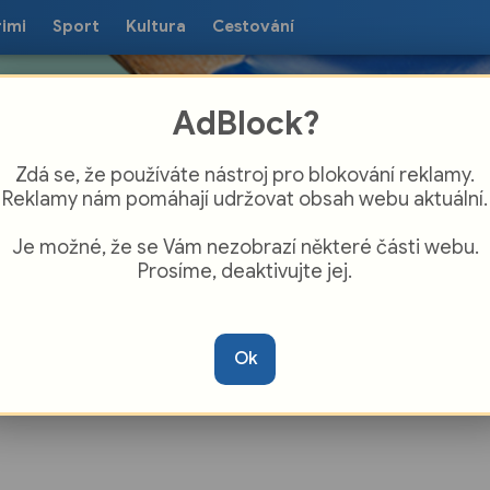
rimi
Sport
Kultura
Cestování
AdBlock?
Zdá se, že používáte nástroj pro blokování reklamy.
Reklamy nám pomáhají udržovat obsah webu aktuální.
Je možné, že se Vám nezobrazí některé části webu.
Prosíme, deaktivujte jej.
školné a provoz po celé léto. Nová dětská
a Pastelková Jezírko se plní!
Ok