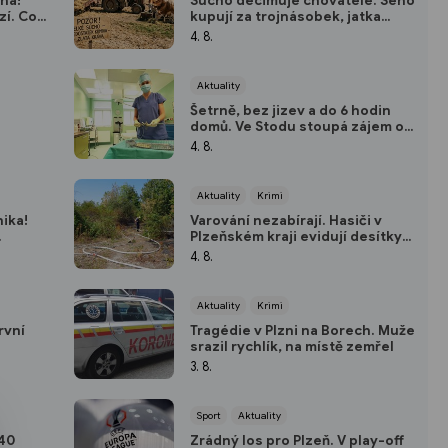
na!
Sucho decimuje chovatele. Seno
zí. Co
kupují za trojnásobek, jatka
hlásí přetlak a hrozí rušení
4. 8.
chovů
Aktuality
Šetrně, bez jizev a do 6 hodin
domů. Ve Stodu stoupá zájem o
moderní hysteroskopii
4. 8.
Aktuality
Krimi
ika!
Varování nezabírají. Hasiči v
Plzeňském kraji evidují desítky
požárů způsobených lidmi
4. 8.
Aktuality
Krimi
rvní
Tragédie v Plzni na Borech. Muže
srazil rychlík, na místě zemřel
ém fitku
3. 8.
Sport
Aktuality
 40
Zrádný los pro Plzeň. V play-off