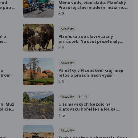
hned
Méně vody, více sladu. Plzeňský
e pátrá
Prazdroj staví moderní máčírnu a
áznamů
ušetří miliony litrů vody
5. 8.
Aktuality
l o
Plzeňská zoo slaví vzácný
ie
přírůstek. Na svět přišel malý
ho
zubr Onzu
5. 8.
Aktuality
ou.
Památky v Plzeňském kraji mají
stromy,
letos o prázdninách vyšší
km/h
návštěvnost než loni
5. 8.
Aktuality
Krimi
ch. Muž
U šumavských Nezdic na
olicie
Klatovsku hořel les a louka,
n
dobrovolný hasič skončil v
4. 8.
nemocnici
Aktuality