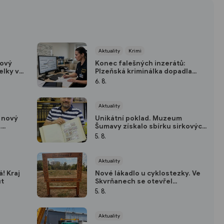
Aktuality
Krimi
kový
Konec falešných inzerátů:
elky v
Plzeňská kriminálka dopadla
ženu, která obrala desítky lidí po
6. 8.
celé republice
Aktuality
 nový
Unikátní poklad. Muzeum
.
Šumavy získalo sbírku sirkových
ck i
nálepek za 300 tisíc
5. 8.
Aktuality
! Kraj
Nové lákadlo u cyklostezky. Ve
ut
Skvrňanech se otevřel
interaktivní Ekopark
5. 8.
Aktuality