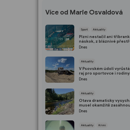
Více od Marie Osvaldová
Sport
Aktuality
Plzni nestačil ani tříbran
náskok, z bláznivé přestř
Teplicích bere jen bod
Dnes
Aktuality
V Psovském údolí vyrůstá
raj pro sportovce i rodiny
Nabídne unikátní pumptra
Dnes
šestimetrovou vyhlídku
Aktuality
Otava dramaticky vysychá
musel okamžitě zasáhno
Dnes
Aktuality
Krimi