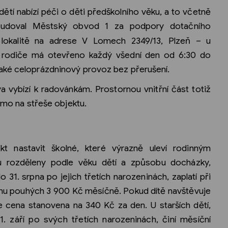
ětí nabízí péči o děti předškolního věku, a to včetně
udoval Městský obvod 1 za podpory dotačního
lokalitě na adrese V Lomech 2349/13, Plzeň – u
cí rodiče má otevřeno každý všední den od 6:30 do
aké celoprázdninový provoz bez přerušení.
a vybízí k radovánkám. Prostornou vnitřní část totiž
římo na střeše objektu.
t nastavit školné, které výrazně uleví rodinným
u rozděleny podle věku dětí a způsobu docházky,
 31. srpna po jejich třetích narozeninách, zaplatí při
dnu pouhých 3 900 Kč měsíčně. Pokud dítě navštěvuje
 je cena stanovena na 340 Kč za den. U starších dětí,
. září po svých třetích narozeninách, činí měsíční