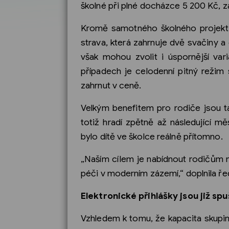
školné při plné docházce 5 200 Kč, z
Kromě samotného školného projekt na
strava, která zahrnuje dvě svačiny 
však mohou zvolit i úspornější va
případech je celodenní pitný režim 
zahrnut v ceně.
Velkým benefitem pro rodiče jsou t
totiž hradí zpětně až následující m
bylo dítě ve školce reálně přítomno.
„Naším cílem je nabídnout rodičům max
péči v moderním zázemí,“ doplnila ře
Elektronické přihlášky jsou již sp
Vzhledem k tomu, že kapacita skupi