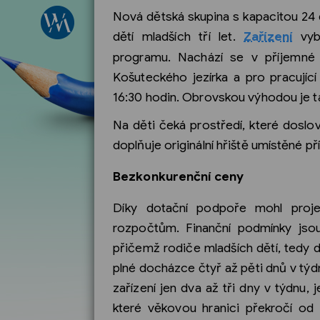
Nová dětská skupina s kapacitou 24 d
dětí mladších tří let.
Zařízení
vyb
programu. Nachází se v příjemné 
Košuteckého jezírka a pro pracují
16:30 hodin. Obrovskou výhodou je t
Na děti čeká prostředí, které doslov
doplňuje originální hřiště umístěné p
Bezkonkurenční ceny
Díky dotační podpoře mohl projek
rozpočtům. Finanční podmínky jso
přičemž rodiče mladších dětí, tedy do
plné docházce čtyř až pěti dnů v tý
zařízení jen dva až tři dny v týdnu,
které věkovou hranici překročí od 1