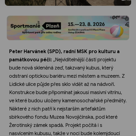
Peter Harvánek (SPD), radní MSK pro kulturu a
památkovou péči:
„Nejviditelnější částí projektu
bude nová skleněná zeď, takzvaný kubus, který
odstraní optickou bariéru mezi městem a muzeem. Z
Lidické ulice půjde přes sklo vidět až na nádvoří.
Konstrukce bude připomínat jakousi masivní vitrínu,
ve které budou uloženy kamenosochařské předměty.
Některé z nich patří k nejstarším artefaktům
sbírkového fondu Muzea Novojičínska, pod které
Žerotínský zámek spadá. Projekt počítá i s
nasvícením kubusu, takže v noci bude kolemjdoucí