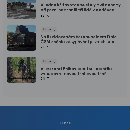
V jedné křižovatce se staly dvě nehody,
při první se zranili tři lidé v dodávce
22. 7.
Aktuality
Na likvidovaném černouhelném Dole
ČSM začalo zasypávání prvních jam
21. 7.
Aktuality
V lese nad Palkovicemi se podařilo
vybudovat novou trailovou trať
20. 7.
O nás