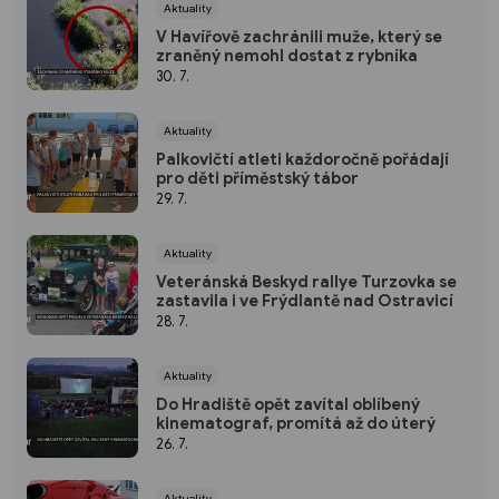
Aktuality
V Havířově zachránili muže, který se
zraněný nemohl dostat z rybníka
30. 7.
Aktuality
Palkovičtí atleti každoročně pořádají
pro děti příměstský tábor
29. 7.
Aktuality
Veteránská Beskyd rallye Turzovka se
zastavila i ve Frýdlantě nad Ostravicí
28. 7.
Aktuality
Do Hradiště opět zavítal oblíbený
kinematograf, promítá až do úterý
26. 7.
Aktuality