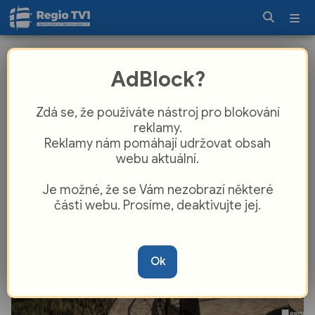
Žerotínský zámek dostane skleněnou
AdBlock?
stěnu, lidem se otevře nádvoří i nové
expozice
Zdá se, že používáte nástroj pro blokování
reklamy.
Reklamy nám pomáhají udržovat obsah
webu aktuální.
Je možné, že se Vám nezobrazí některé
části webu. Prosíme, deaktivujte jej.
Ok