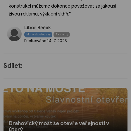
konstrukci můžeme dokonce považovat za jakousi
živou reklamu, výkladní skříň.“
Libor Běčák
Moravskoslezský
Aktuality
Publikováno
14. 7. 2025
Sdílet:
Drahovický most se otevře veřejnosti v
úterý