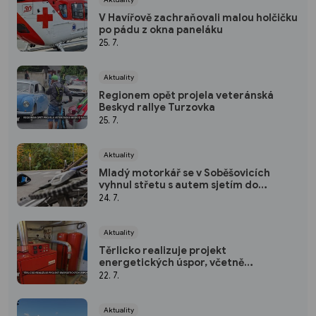
V Havířově zachraňovali malou holčičku
po pádu z okna paneláku
25. 7.
Aktuality
Regionem opět projela veteránská
Beskyd rallye Turzovka
25. 7.
Aktuality
Mladý motorkář se v Soběšovicích
vyhnul střetu s autem sjetím do
příkopu, spolujezdec se zranil
24. 7.
Aktuality
Těrlicko realizuje projekt
energetických úspor, včetně
modernizace zastaralých kotelen
22. 7.
Aktuality