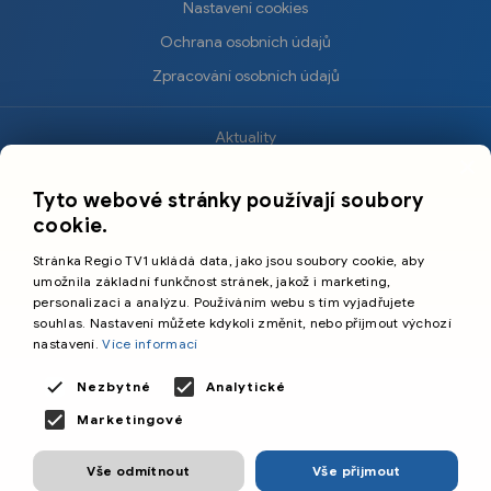
Nastavení cookies
Ochrana osobních údajů
Zpracování osobních údajů
Aktuality
×
Krimi
Tyto webové stránky používají soubory
Sport
cookie.
Kultura
Stránka Regio TV1 ukládá data, jako jsou soubory cookie, aby
Cestování
umožnila základní funkčnost stránek, jakož i marketing,
personalizaci a analýzu. Používáním webu s tím vyjadřujete
souhlas. Nastavení můžete kdykoli změnit, nebo přijmout výchozí
©️
Primetime Media s.r.o.
nastavení.
Více informací
Všeobecné podmínky
Nezbytné
Analytické
Marketingové
Vše odmítnout
Vše přijmout