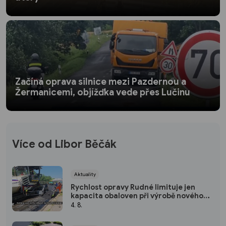
Začíná oprava silnice mezi Pazdernou a
Žermanicemi, objížďka vede přes Lučinu
Více od Libor Běčák
Aktuality
Rychlost opravy Rudné limituje jen
kapacita obaloven při výrobě nového
asfaltu
4. 8.