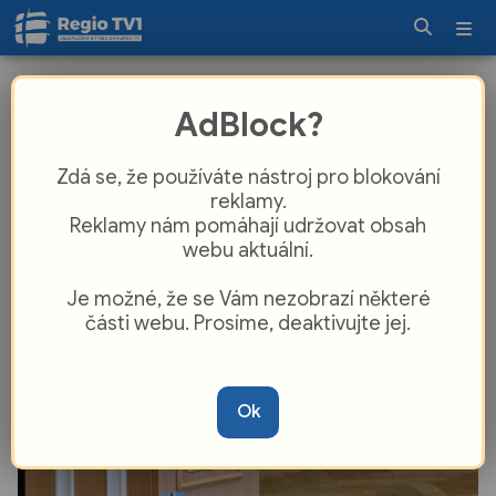
Volby 2025 ONLINE: Vítězem voleb
AdBlock?
je hnutí ANO, v Moravskoslezském
kraji získalo téměř 44 % hlasů
Zdá se, že používáte nástroj pro blokování
reklamy.
Reklamy nám pomáhají udržovat obsah
webu aktuální.
Je možné, že se Vám nezobrazí některé
části webu. Prosíme, deaktivujte jej.
Ok