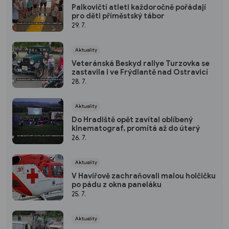
Palkovičtí atleti každoročně pořádají
pro děti příměstský tábor
29. 7.
Aktuality
Veteránská Beskyd rallye Turzovka se
zastavila i ve Frýdlantě nad Ostravicí
28. 7.
Aktuality
Do Hradiště opět zavítal oblíbený
kinematograf, promítá až do úterý
26. 7.
Aktuality
V Havířově zachraňovali malou holčičku
po pádu z okna paneláku
25. 7.
Aktuality