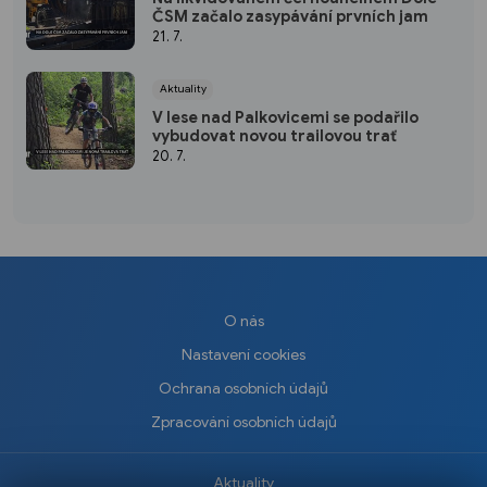
ČSM začalo zasypávání prvních jam
21. 7.
Aktuality
V lese nad Palkovicemi se podařilo
vybudovat novou trailovou trať
20. 7.
O nás
Nastavení cookies
Ochrana osobních údajů
Zpracování osobních údajů
Aktuality