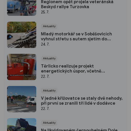
Regionem opět projela veteránská
Beskyd rallye Turzovka
25. 7.
Aktuality
Mladý motorkář se v Soběšovicích
vyhnul střetu s autem sjetím do
příkopu, spolujezdec se zranil
24. 7.
Aktuality
Těrlicko realizuje projekt
energetických úspor, včetně
modernizace zastaralých kotelen
22. 7.
Aktuality
V jedné křižovatce se staly dvě nehody,
při první se zranili tři lidé v dodávce
22. 7.
Aktuality
Na likvidovaném černouhelném Dole