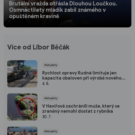
Brutální vražda otřásla Dlouhou Loučkou.
Osmnáctiletý mladík zabil známého v
opuštěném kravíně
Více od Libor Běčák
Aktuality
Rychlost opravy Rudné limituje jen
kapacita obaloven při výrobě nového
asfaltu
4. 8.
Aktuality
V Havířově zachránili muže, který se
zraněný nemohl dostat z rybníka
30. 7.
Aktuality