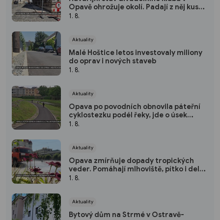
Opavě ohrožuje okolí. Padají z něj kusy
omítky
1. 8.
Aktuality
Malé Hoštice letos investovaly miliony
do oprav i nových staveb
1. 8.
Aktuality
Opava po povodních obnovila páteřní
cyklostezku podél řeky, jde o úsek
dlouhý přes 3 kilometry
1. 8.
Aktuality
Opava zmírňuje dopady tropických
veder. Pomáhají mlhoviště, pítko i delší
otevírací doba koupaliště
1. 8.
Aktuality
Bytový dům na Strmé v Ostravě-