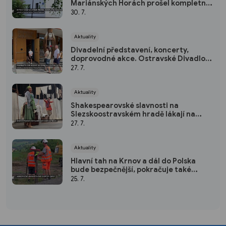
Mariánských Horách prošel kompletní
rekonstrukcí
30. 7.
Aktuality
Divadelní představení, koncerty,
doprovodné akce. Ostravské Divadlo
loutek patří Pimprlétu
27. 7.
Aktuality
Shakespearovské slavnosti na
Slezskoostravském hradě lákají na
hvězdné obsazení i letní atmosféru
27. 7.
Aktuality
Hlavní tah na Krnov a dál do Polska
bude bezpečnější, pokračuje také
stavba jižního obchvatu Opavy
25. 7.