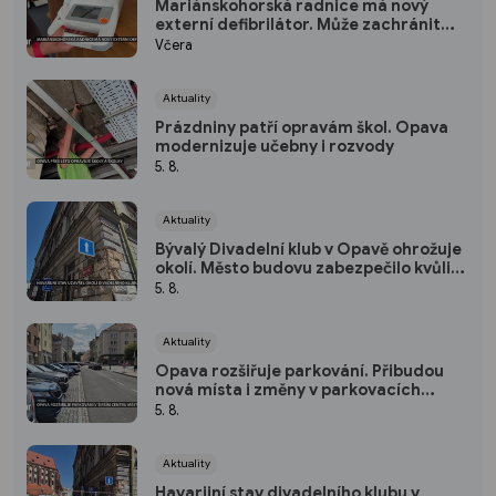
Mariánskohorská radnice má nový
externí defibrilátor. Může zachránit
život během několika minut
Včera
Aktuality
Prázdniny patří opravám škol. Opava
modernizuje učebny i rozvody
5. 8.
Aktuality
Bývalý Divadelní klub v Opavě ohrožuje
okolí. Město budovu zabezpečilo kvůli
padající omítce
5. 8.
Aktuality
Opava rozšiřuje parkování. Přibudou
nová místa i změny v parkovacích
zónách
5. 8.
Aktuality
Havarijní stav divadelního klubu v