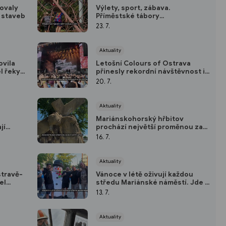
tovaly
Výlety, sport, zábava.
h staveb
Příměstské tábory
mariánskohorské radnice opět
23. 7.
zaplnily děti
Aktuality
vila
Letošní Colours of Ostrava
l řeky,
přinesly rekordní návštěvnost i
nezapomenutelné koncerty
20. 7.
světových hvězd
Aktuality
Mariánskohorský hřbitov
jí
prochází největší proměnou za
evírací
desítky let. Skončit má ještě
16. 7.
letos
Aktuality
stravě-
Vánoce v létě oživují každou
el
středu Mariánské náměstí. Jde o
prázdninový festival plný hudby
13. 7.
a tance
Aktuality