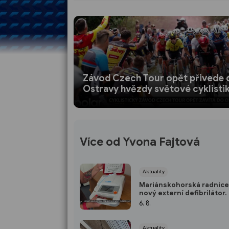
Závod Czech Tour opět přivede 
Ostravy hvězdy světové cyklisti
Více od Yvona Fajtová
Aktuality
Mariánskohorská radnic
nový externí defibrilátor
zachránit život během ně
6. 8.
minut
Aktuality