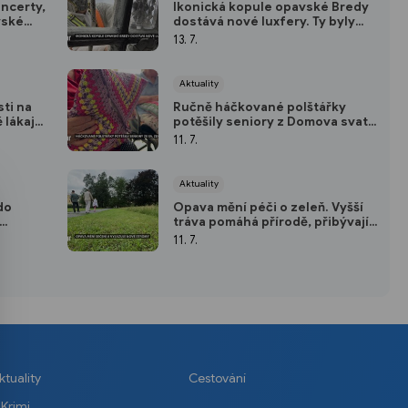
oncerty,
Ikonická kopule opavské Bredy
vské
dostává nové luxfery. Ty byly
rlétu
speciálně vyrobeny pro tuto
13. 7.
stavbu
Aktuality
ti na
Ručně háčkované polštářky
lákají
potěšily seniory z Domova svaté
ní
Zdislavy v Opavě
11. 7.
Aktuality
do
Opava mění péči o zeleň. Vyšší
tráva pomáhá přírodě, přibývají i
ního
nové stromy
11. 7.
ktuality
Cestování
Krimi