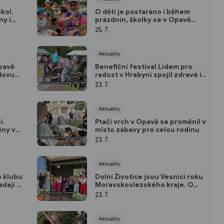
kol.
O děti je postaráno i během
y i
prázdnin, školky se v Opavě
střídají
25. 7.
Aktuality
Opavě
Benefiční festival Lidem pro
dovu
radost v Hrabyni spojil zdravé i
í
handicapované
23. 7.
Aktuality
í.
Ptačí vrch v Opavě se proměnil v
ěny v
místo zábavy pro celou rodinu
23. 7.
Aktuality
o klubu
Dolní Životice jsou Vesnicí roku
adají z
Moravskoslezského kraje. O
vítězství rozhodla silná
23. 7.
komunita
Aktuality