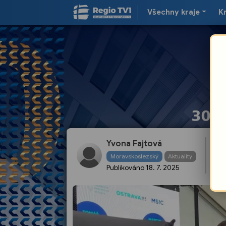
Všechny kraje
K
Př
Yvona Fajtová
Co
Moravskoslezský
Aktuality
sp
Publikováno
18. 7. 2025