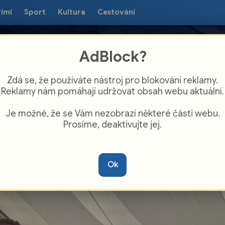
rimi
Sport
Kultura
Cestování
AdBlock?
Zdá se, že používáte nástroj pro blokování reklamy.
Reklamy nám pomáhají udržovat obsah webu aktuální.
Je možné, že se Vám nezobrazí některé části webu.
Prosíme, deaktivujte jej.
ednášky, workshopy, diskuse. Na
lours of Ostrava se prezentuje město
Ok
olečně s univerzitami