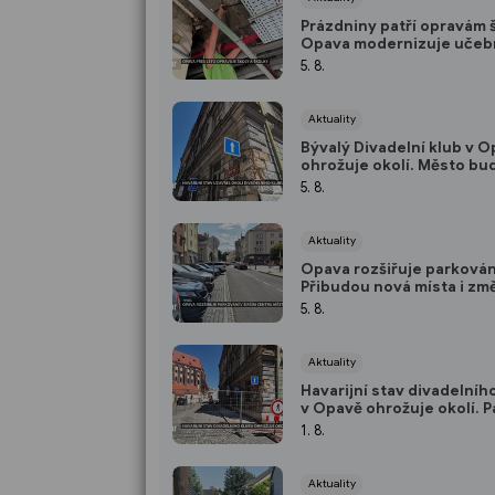
Prázdniny patří opravám š
Opava modernizuje učebn
rozvody
5. 8.
Aktuality
Bývalý Divadelní klub v 
ohrožuje okolí. Město bu
zabezpečilo kvůli padajíc
5. 8.
omítce
Aktuality
Opava rozšiřuje parkován
Přibudou nová místa i zm
parkovacích zónách
5. 8.
Aktuality
Havarijní stav divadelníh
v Opavě ohrožuje okolí. P
něj kusy omítky
1. 8.
Aktuality