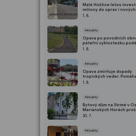
Malé Hoštice letos inves
miliony do oprav i novýc
1. 8.
Aktuality
Opava po povodních obno
páteřní cyklostezku podé
jde o úsek dlouhý přes 3
1. 8.
kilometry
Aktuality
Opava zmírňuje dopady
tropických veder. Pomáha
mlhoviště, pítko i delší ot
1. 8.
doba koupaliště
Aktuality
Bytový dům na Strmé v O
Mariánských Horách proš
kompletní rekonstrukcí
30. 7.
Aktuality