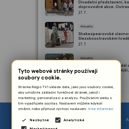
Divadelní představení, k
doprovodné akce. Ostra
Divadlo loutek patří Pimp
27. 7.
Aktuality
Shakespearovské slavnos
Slezskoostravském hradě 
na hvězdné obsazení i let
27. 7.
atmosféru
Aktuality
×
Hlavní tah na Krnov a dál 
Polska bude bezpečnější,
Tyto webové stránky používají
pokračuje také stavba již
25. 7.
soubory cookie.
obchvatu Opavy
Stránka Regio TV1 ukládá data, jako jsou soubory cookie,
aby umožnila základní funkčnost stránek, jakož i
marketing, personalizaci a analýzu. Používáním webu s
tím vyjadřujete souhlas. Nastavení můžete kdykoli
změnit, nebo přijmout výchozí nastavení.
Více informací
O nás
A
Nezbytné
Analytické
Nastavení cookies
Marketingové