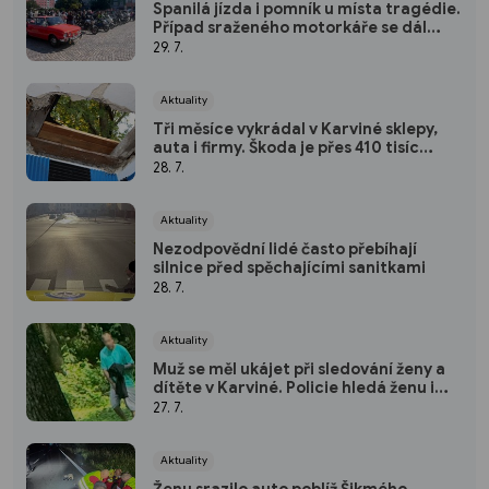
Spanilá jízda i pomník u místa tragédie.
Případ sraženého motorkáře se dál
prověřuje
29. 7.
Aktuality
Tři měsíce vykrádal v Karviné sklepy,
auta i firmy. Škoda je přes 410 tisíc
korun
28. 7.
Aktuality
Nezodpovědní lidé často přebíhají
silnice před spěchajícími sanitkami
28. 7.
Aktuality
Muž se měl ukájet při sledování ženy a
dítěte v Karviné. Policie hledá ženu i
svědky
27. 7.
Aktuality
Ženu srazilo auto poblíž Šikmého