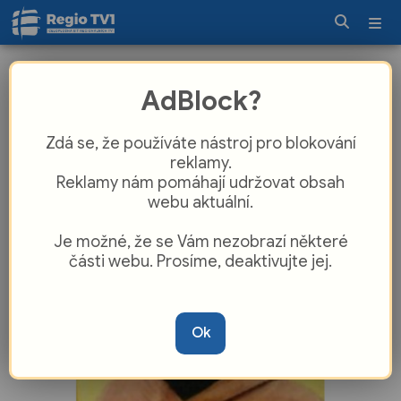
Policie hledá dítě v ohrožení. 14letá
AdBlock?
dívka odešla z diagnostického ústavu
v Bohumíně
Zdá se, že používáte nástroj pro blokování
reklamy.
Reklamy nám pomáhají udržovat obsah
webu aktuální.
Je možné, že se Vám nezobrazí některé
části webu. Prosíme, deaktivujte jej.
Ok