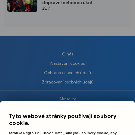
dopravní nehodou úkol
25. 7.
O nás
Nastavení cookies
Ochrana osobních údajů
Zpracování osobních údajů
Aktuality
×
Krimi
Tyto webové stránky používají soubory
Sport
cookie.
Kultura
Stránka Regio TV1 ukládá data, jako jsou soubory cookie, aby