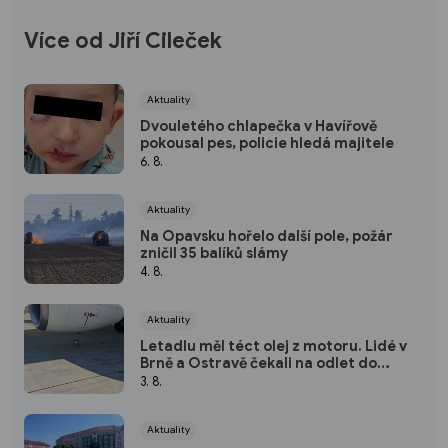
Více od Jiří Cileček
Aktuality
Dvouletého chlapečka v Havířově
pokousal pes, policie hledá majitele
6. 8.
Aktuality
Na Opavsku hořelo další pole, požár
zničil 35 balíků slámy
4. 8.
Aktuality
Letadlu měl téct olej z motoru. Lidé v
Brně a Ostravě čekali na odlet do
Tuniska 6 hodin
3. 8.
Aktuality