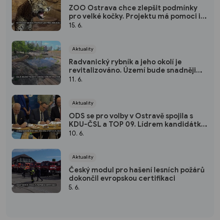
ZOO Ostrava chce zlepšit podmínky
pro velké kočky. Projektu má pomoci i
veřejná sbírka
15. 6.
Aktuality
Radvanický rybník a jeho okolí je
revitalizováno. Území bude snadněji
přístupné pro rekreaci
11. 6.
Aktuality
ODS se pro volby v Ostravě spojila s
KDU-ČSL a TOP 09. Lídrem kandidátky
je primátor Jan Dohnal
10. 6.
Aktuality
Český modul pro hašení lesních požárů
dokončil evropskou certifikaci
5. 6.