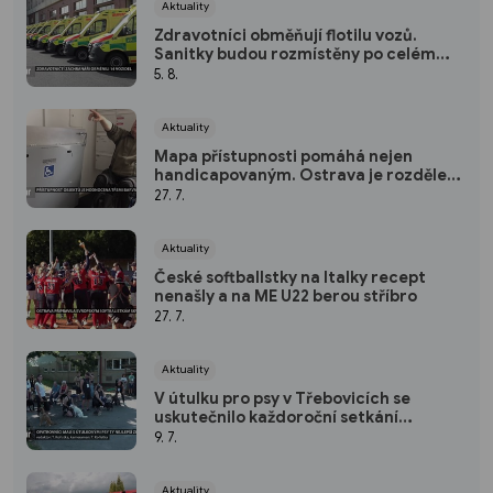
Aktuality
Zdravotníci obměňují flotilu vozů.
Sanitky budou rozmístěny po celém
kraji
5. 8.
Aktuality
Mapa přístupnosti pomáhá nejen
handicapovaným. Ostrava je rozdělena
podle 3 barev
27. 7.
Aktuality
České softballstky na Italky recept
nenašly a na ME U22 berou stříbro
27. 7.
Aktuality
V útulku pro psy v Třebovicích se
uskutečnilo každoroční setkání
opatrovníků.
9. 7.
Aktuality