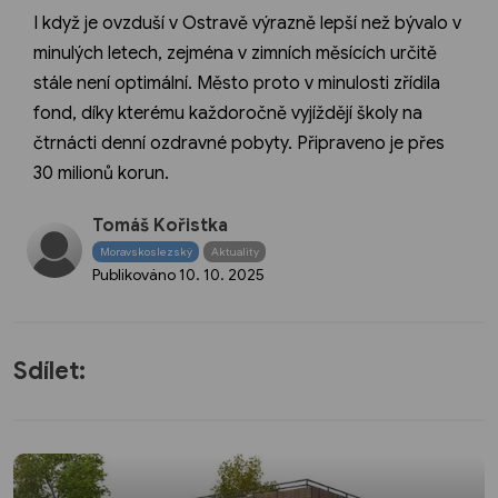
I když je ovzduší v Ostravě výrazně lepší než bývalo v
minulých letech, zejména v zimních měsících určitě
stále není optimální. Město proto v minulosti zřídila
fond, díky kterému každoročně vyjíždějí školy na
čtrnácti denní ozdravné pobyty. Připraveno je přes
30 milionů korun.
Tomáš Kořistka
Moravskoslezský
Aktuality
Publikováno
10. 10. 2025
Sdílet: