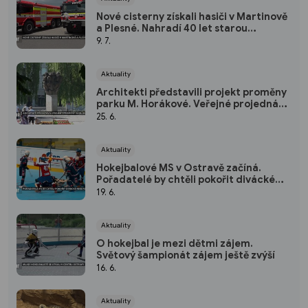
Nové cisterny získali hasiči v Martinově
a Plesné. Nahradí 40 let starou
techniku
9. 7.
Aktuality
Architekti představili projekt proměny
parku M. Horákové. Veřejné projednání
se konalo v MAPPA
25. 6.
Aktuality
Hokejbalové MS v Ostravě začíná.
Pořadatelé by chtěli pokořit divácké
rekordy
19. 6.
Aktuality
O hokejbal je mezi dětmi zájem.
Světový šampionát zájem ještě zvýší
16. 6.
Aktuality