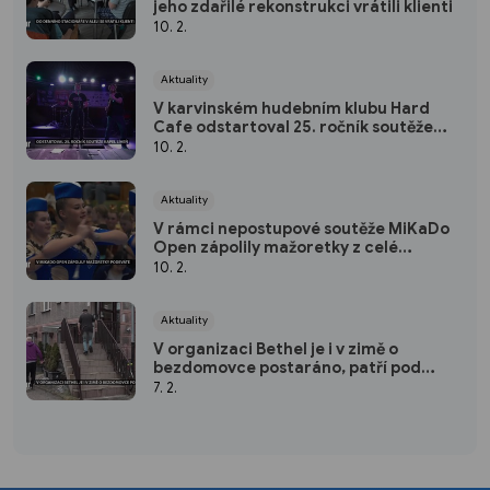
jeho zdařilé rekonstrukci vrátili klienti
10. 2.
Aktuality
V karvinském hudebním klubu Hard
Cafe odstartoval 25. ročník soutěže
kapel Líheň
10. 2.
Aktuality
V rámci nepostupové soutěže MiKaDo
Open zápolily mažoretky z celé
republiky podeváté
10. 2.
Aktuality
V organizaci Bethel je i v zimě o
bezdomovce postaráno, patří pod
Slezskou diakonii
7. 2.