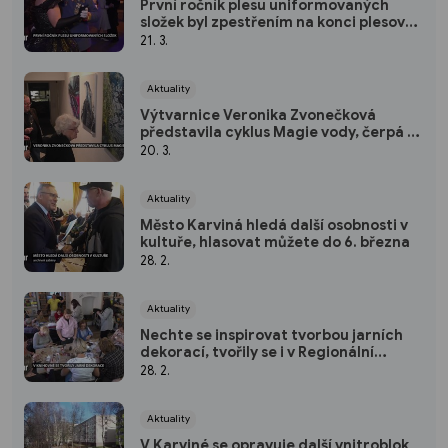
První ročník plesu uniformovaných
složek byl zpestřením na konci plesové
sezóny
21. 3.
Aktuality
Výtvarnice Veronika Zvonečková
představila cyklus Magie vody, čerpá z
výtvarné techniky pouring
20. 3.
Aktuality
Město Karviná hledá další osobnosti v
kultuře, hlasovat můžete do 6. března
28. 2.
Aktuality
Nechte se inspirovat tvorbou jarních
dekorací, tvořily se i v Regionální
knihovně
28. 2.
Aktuality
V Karviné se opravuje další vnitroblok