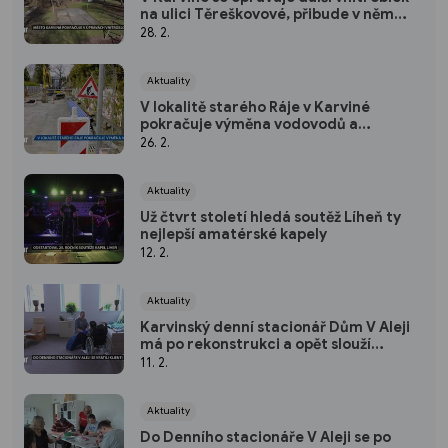
na ulici Těreškovové, přibude v něm
nový mobiliář
28. 2.
Aktuality
V lokalitě starého Ráje v Karviné
pokračuje výměna vodovodů a
dopravních omezení
26. 2.
Aktuality
Už čtvrt století hledá soutěž Líheň ty
nejlepší amatérské kapely
12. 2.
Aktuality
Karvinský denní stacionář Dům V Aleji
má po rekonstrukci a opět slouží
klientům
11. 2.
Aktuality
Do Denního stacionáře V Aleji se po