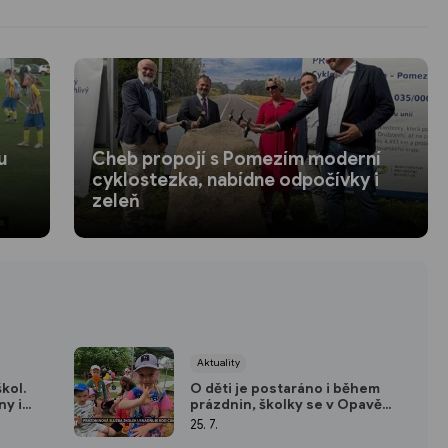
u
Cheb propojí s Pomezím moderní
cyklostezka, nabídne odpočívky i
zeleň
Aktuality
kol.
O děti je postaráno i během
y i
prázdnin, školky se v Opavě
střídají
25. 7.