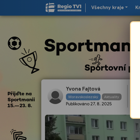
Všechny kraje
K
Na
Yvona Fajtová
Ka
Moravskoslezský
Aktuality
př
Publikováno
27. 8. 2025