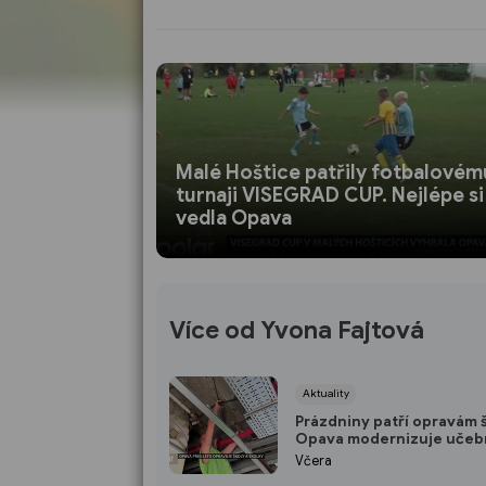
Malé Hoštice patřily fotbalovém
turnaji VISEGRAD CUP. Nejlépe si
vedla Opava
Více od Yvona Fajtová
Aktuality
Prázdniny patří opravám š
Opava modernizuje učebn
rozvody
Včera