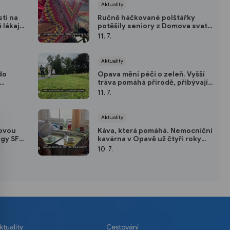
Aktuality
ti na
Ručně háčkované polštářky
lákají
potěšily seniory z Domova svaté
ní
Zdislavy v Opavě
11. 7.
Aktuality
do
Opava mění péči o zeleň. Vyšší
tráva pomáhá přírodě, přibývají i
ního
nové stromy
11. 7.
Aktuality
novou
Káva, která pomáhá. Nemocniční
igy SFC
kavárna v Opavě už čtyři roky
podporuje pacienty
10. 7.
ktuality
Cestování