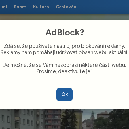
rimi
Sport
Kultura
Cestování
AdBlock?
Zdá se, že používáte nástroj pro blokování reklamy.
Reklamy nám pomáhají udržovat obsah webu aktuální.
Je možné, že se Vám nezobrazí některé části webu.
Prosíme, deaktivujte jej.
 Ratibořské ulici v opavské části
teřinky pokračuje stavba nového mostu
Ok
es řeku Opavu