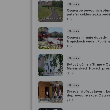
Aktuality
Opava po povodních obno
páteřní cyklostezku podé
jde o úsek dlouhý přes 3
1. 8.
kilometry
Aktuality
Opava zmírňuje dopady
tropických veder. Pomáha
mlhoviště, pítko i delší ot
1. 8.
doba koupaliště
Aktuality
Bytový dům na Strmé v O
Mariánských Horách proš
kompletní rekonstrukcí
30. 7.
Aktuality
Divadelní představení, k
doprovodné akce. Ostra
Divadlo loutek patří Pimp
27. 7.