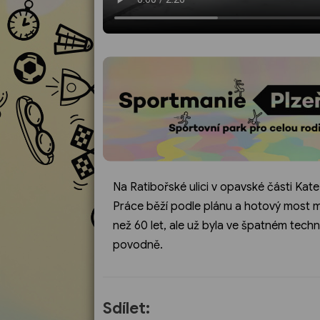
Na Ratibořské ulici v opavské části Ka
Práce běží podle plánu a hotový most má
než 60 let, ale už byla ve špatném techni
povodně.
Sdílet: