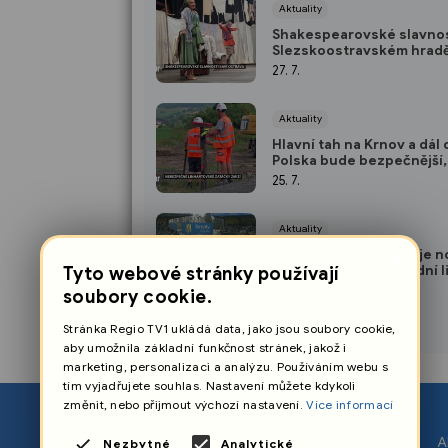
Aktuality
Shakespearovské slavnos
Slezskoostravském hradě 
na hvězdné obsazení i let
27. 7.
atmosféru
Aktuality
Hlavní tah na Krnov a dál 
Polska bude bezpečnější,
pokračuje také stavba již
25. 7.
obchvatu Opavy
Aktuality
×
Už v pondělí odstartuje 
sezonu Chance Národní l
Tyto webové stránky používají
Opava
25. 7.
soubory cookie.
Stránka Regio TV1 ukládá data, jako jsou soubory cookie,
aby umožnila základní funkčnost stránek, jakož i
marketing, personalizaci a analýzu. Používáním webu s
tím vyjadřujete souhlas. Nastavení můžete kdykoli
změnit, nebo přijmout výchozí nastavení.
Více informací
O nás
A
Nezbytné
Analytické