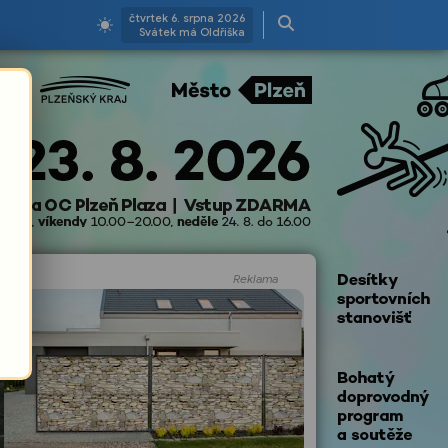
čtvrtek 6. srpna 2026
Svátek má Oldřiška
Reklama