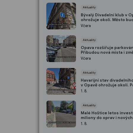
Aktuality
Bývalý Divadelní klub v 
ohrožuje okolí. Město bu
zabezpečilo kvůli padajíc
Včera
omítce
Aktuality
Opava rozšiřuje parkován
Přibudou nová místa i zm
parkovacích zónách
Včera
Aktuality
Havarijní stav divadelníh
v Opavě ohrožuje okolí. P
něj kusy omítky
1. 8.
Aktuality
Malé Hoštice letos inves
miliony do oprav i novýc
1. 8.