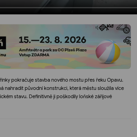
teřinky pokračuje stavba nového mostu přes řeku Opavu.
 nahradit původní konstrukci, která městu sloužila více
ckém stavu. Definitivně ji poškodily loňské zářijové