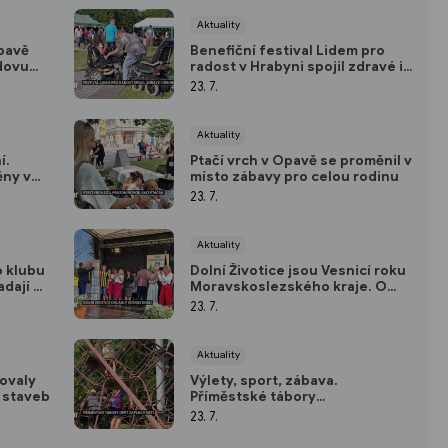
Aktuality
Opavě
Benefiční festival Lidem pro
dovu
radost v Hrabyni spojil zdravé i
í
handicapované
23. 7.
Aktuality
í.
Ptačí vrch v Opavě se proměnil v
ěny v
místo zábavy pro celou rodinu
23. 7.
Aktuality
o klubu
Dolní Životice jsou Vesnicí roku
adají z
Moravskoslezského kraje. O
vítězství rozhodla silná
23. 7.
komunita
Aktuality
tovaly
Výlety, sport, zábava.
h staveb
Příměstské tábory
mariánskohorské radnice opět
23. 7.
zaplnily děti