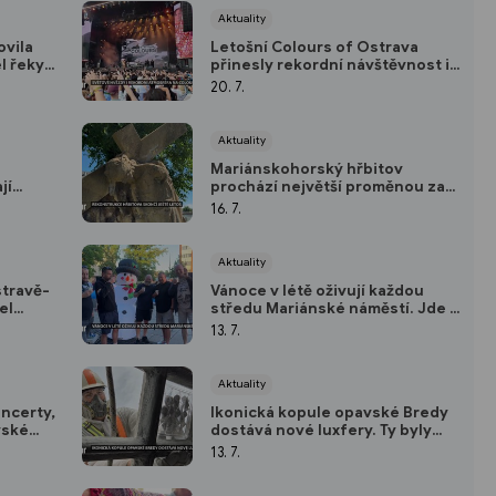
Aktuality
vila
Letošní Colours of Ostrava
l řeky,
přinesly rekordní návštěvnost i
nezapomenutelné koncerty
20. 7.
světových hvězd
Aktuality
Mariánskohorský hřbitov
jí
prochází největší proměnou za
evírací
desítky let. Skončit má ještě
16. 7.
letos
Aktuality
stravě-
Vánoce v létě oživují každou
el
středu Mariánské náměstí. Jde o
prázdninový festival plný hudby
13. 7.
a tance
Aktuality
oncerty,
Ikonická kopule opavské Bredy
vské
dostává nové luxfery. Ty byly
rlétu
speciálně vyrobeny pro tuto
13. 7.
stavbu