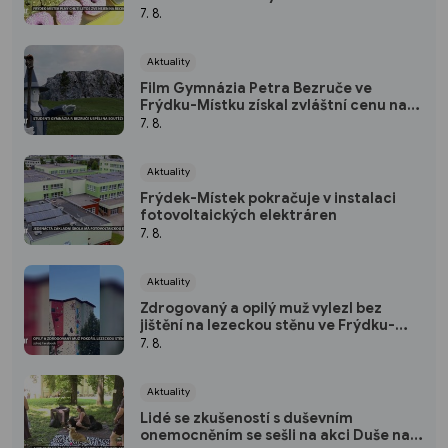
7. 8.
Aktuality
Film Gymnázia Petra Bezruče ve
Frýdku-Místku získal zvláštní cenu na
soutěži Envofilm
7. 8.
Aktuality
Frýdek-Místek pokračuje v instalaci
fotovoltaických elektráren
7. 8.
Aktuality
Zdrogovaný a opilý muž vylezl bez
jištění na lezeckou stěnu ve Frýdku-
Místku
7. 8.
Aktuality
Lidé se zkušeností s duševním
onemocněním se sešli na akci Duše na