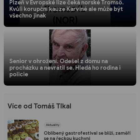
Plzeň v Evropské lize čeká norské Tromsö.
Kvůli korupční kauze Karviné ale může být
všechno jinak
Senior v ohrožení. Odešel z domu na
procházku a nevrátil se. Hledá ho rodina i
policie
Více od Tomáš Tikal
Aktuality
Oblíbený gastrofestival se blíží, zaměří
se na řeckou kuchyni