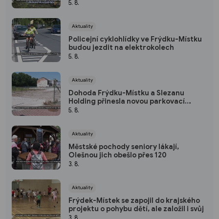
dlani
5. 8.
Aktuality
Policejní cyklohlídky ve Frýdku-Místku
budou jezdit na elektrokolech
5. 8.
Aktuality
Dohoda Frýdku-Místku a Slezanu
Holding přinesla novou parkovací
plochu
5. 8.
Aktuality
Městské pochody seniory lákají,
Olešnou jich obešlo přes 120
3. 8.
Aktuality
Frýdek-Místek se zapojil do krajského
projektu o pohybu dětí, ale založil i svůj
3. 8.