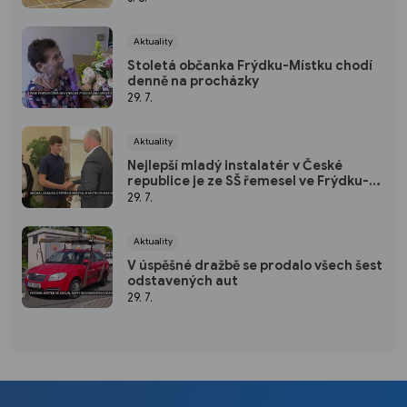
Aktuality
Stoletá občanka Frýdku-Místku chodí
denně na procházky
29. 7.
Aktuality
Nejlepší mladý instalatér v České
republice je ze SŠ řemesel ve Frýdku-
Místku
29. 7.
Aktuality
V úspěšné dražbě se prodalo všech šest
odstavených aut
29. 7.