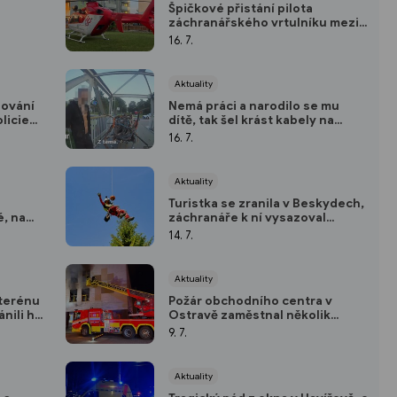
Špičkové přistání pilota
záchranářského vrtulníku mezi
paneláky v Opavě
16. 7.
Aktuality
dování
Nemá práci a narodilo se mu
olicie
dítě, tak šel krást kabely na
staveniště
16. 7.
Aktuality
Turistka se zranila v Beskydech,
é, na
záchranáře k ní vysazoval
vrtulník
14. 7.
Aktuality
 terénu
Požár obchodního centra v
nili ho
Ostravě zaměstnal několik
jednotek hasičů
9. 7.
Aktuality