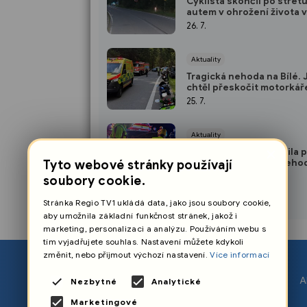
Cyklista skončil po střetu
autem v ohrožení života v
nemocnici
26. 7.
Aktuality
Tragická nehoda na Bílé. 
chtěl přeskočit motorkář
25. 7.
Aktuality
×
Táborová vedoucí plnila 
tragickou dopravní neho
Tyto webové stránky používají
úkol
25. 7.
soubory cookie.
Stránka Regio TV1 ukládá data, jako jsou soubory cookie,
aby umožnila základní funkčnost stránek, jakož i
marketing, personalizaci a analýzu. Používáním webu s
tím vyjadřujete souhlas. Nastavení můžete kdykoli
změnit, nebo přijmout výchozí nastavení.
Více informací
O nás
A
Nezbytné
Analytické
Nastavení cookies
Marketingové