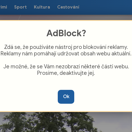
rimi
Sport
Kultura
Cestování
AdBlock?
Zdá se, že používáte nástroj pro blokování reklamy.
Reklamy nám pomáhají udržovat obsah webu aktuální.
Je možné, že se Vám nezobrazí některé části webu.
Prosíme, deaktivujte jej.
tní tábor Slezské diakonie vzdělává děti
pomáhá rodičům v těžké životní situaci
Ok