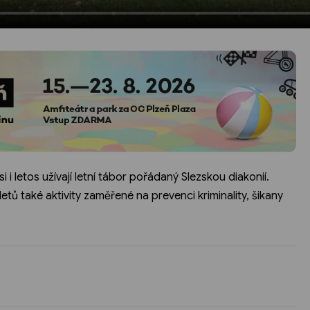
i letos užívají letní tábor pořádaný Slezskou diakonií.
tů také aktivity zaměřené na prevenci kriminality, šikany