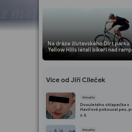
Na dráze žlutavského Dirt parku
Yellow Hills létali bikeři nad ram
Více od Jiří Cileček
Aktuality
Dvouletého chlapečka v
Havířově pokousal pes, po
hledá majitele
6. 8.
Aktuality