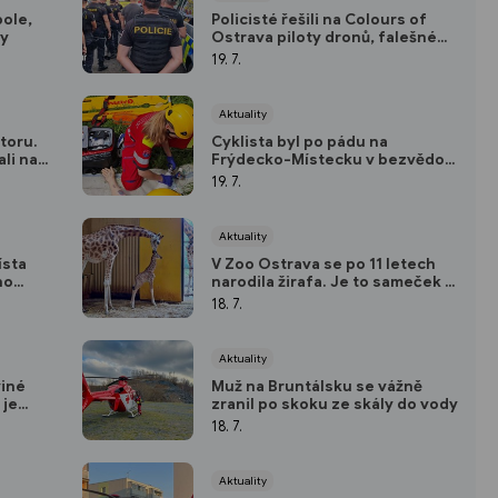
pole,
Policisté řešili na Colours of
my
Ostrava piloty dronů, falešné
vstupenky i dopravní přestupky
19. 7.
Aktuality
otoru.
Cyklista byl po pádu na
ali na
Frýdecko-Místecku v bezvědomí
a ohrožení života
19. 7.
Aktuality
ísta
V Zoo Ostrava se po 11 letech
ho
narodila žirafa. Je to sameček a
je
porod byl překvapením
18. 7.
Aktuality
viné
Muž na Bruntálsku se vážně
 je
zranil po skoku ze skály do vody
18. 7.
Aktuality