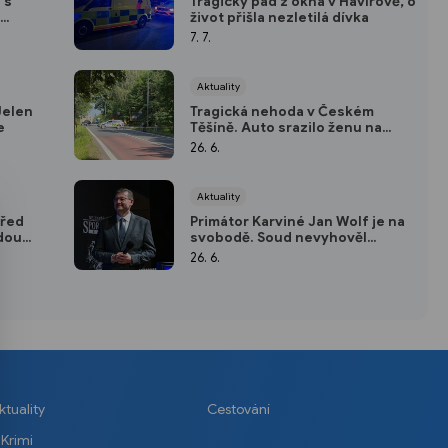
 s
Tragický pád z okna v Havířově, o
život přišla nezletilá dívka
7. 7.
Aktuality
Jelen
Tragická nehoda v Českém
e
Těšíně. Auto srazilo ženu na
přechodu pro chodce
26. 6.
Aktuality
před
Primátor Karviné Jan Wolf je na
dou
svobodě. Soud nevyhověl
žádosti o vzetí do vazby
26. 6.
ktuality
Cestování
Krimi