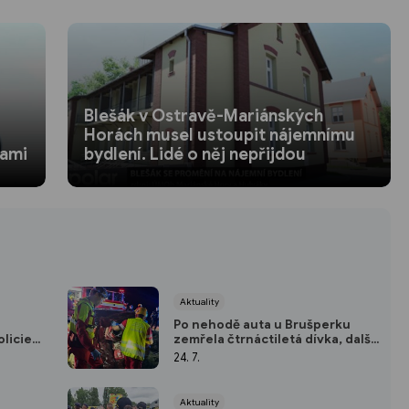
Blešák v Ostravě-Mariánských
Horách musel ustoupit nájemnímu
pami
bydlení. Lidé o něj nepřijdou
Aktuality
Po nehodě auta u Brušperku
licie
zemřela čtrnáctiletá dívka, další
tři se zranily
24. 7.
Aktuality