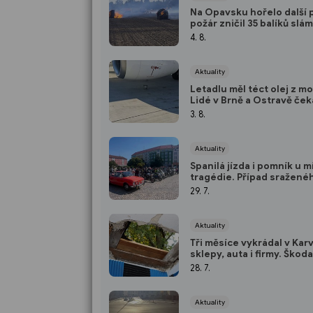
Na Opavsku hořelo další 
požár zničil 35 balíků slá
4. 8.
Aktuality
Letadlu měl téct olej z m
Lidé v Brně a Ostravě ček
odlet do Tuniska 6 hodin
3. 8.
Aktuality
Spanilá jízda i pomník u m
tragédie. Případ sražené
motorkáře se dál prověřu
29. 7.
Aktuality
Tři měsíce vykrádal v Kar
sklepy, auta i firmy. Škoda
přes 410 tisíc korun
28. 7.
Aktuality