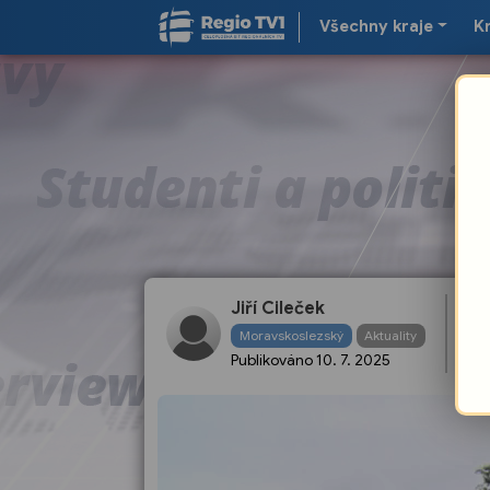
Všechny kraje
K
Jiří Cileček
Le
Moravskoslezský
Aktuality
a 
Publikováno
10. 7. 2025