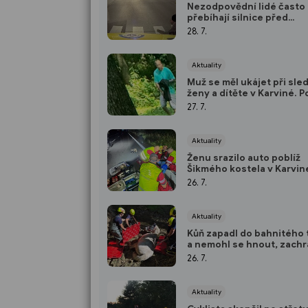
Nezodpovědní lidé často
přebíhají silnice před
spěchajícími sanitkami
28. 7.
Aktuality
Muž se měl ukájet při sle
ženy a dítěte v Karviné. P
hledá ženu i svědky
27. 7.
Aktuality
Ženu srazilo auto poblíž
Šikmého kostela v Karvin
místě zemřela
26. 7.
Aktuality
Kůň zapadl do bahnitého
a nemohl se hnout, zachrá
hasiči
26. 7.
Aktuality