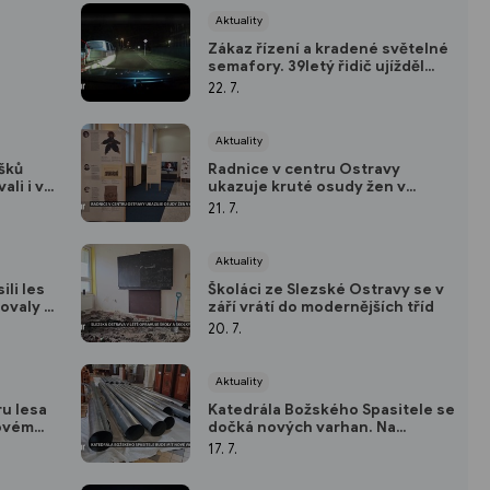
Aktuality
Zákaz řízení a kradené světelné
semafory. 39letý řidič ujížděl
policistům v Ostravě
22. 7.
Aktuality
šků
Radnice v centru Ostravy
li i v
ukazuje kruté osudy žen v
sovětských Gulazích
21. 7.
Aktuality
ili les
Školáci ze Slezské Ostravy se v
ovaly i
září vrátí do modernějších tříd
20. 7.
Aktuality
u lesa
Katedrála Božského Spasitele se
Novém
dočká nových varhan. Na
královský nástroj čeká 140 let
17. 7.