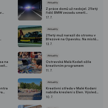
Aktuality
Z práce domů už nedojel. 21letý
v
řidič BMW zezadu smetl
 dnů se
motorkáře, ten na místě zemřel
17. 7.
Aktuality
21letý muž narazil do stromu v
Březové na Opavsku. Na místě
ulicemi
zemřel
13. 7.
Aktuality
esa na
Ostravská Malá Kodaň ožila
upeň
kreativním programem
11. 7.
Aktuality
entra
Kreativní středa v Malé Kodani
va
nabídla kreslení s Elen. Výsledná
koláž bude vystavena na radnici
10. 7.