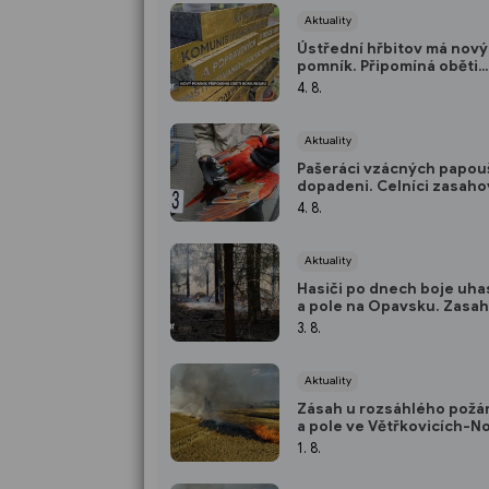
Aktuality
Ústřední hřbitov má nový
pomník. Připomíná oběti
komunistického režimu
4. 8.
Aktuality
Pašeráci vzácných papou
dopadeni. Celníci zasahova
Moravskoslezském kraji
4. 8.
Aktuality
Hasiči po dnech boje uhas
a pole na Opavsku. Zasah
vrtulníky a 74 jednotek
3. 8.
Aktuality
Zásah u rozsáhlého požár
a pole ve Větřkovicích-
Vrbně je ukončen
1. 8.