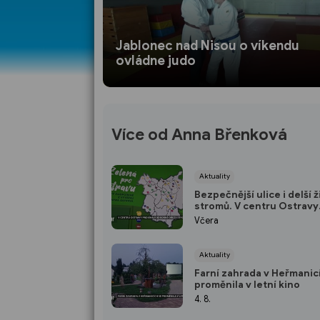
Jablonec nad Nisou o víkendu
ovládne judo
Více od Anna Břenková
Aktuality
Bezpečnější ulice i delší ž
stromů. V centru Ostravy
probíhá arboristická péč
Včera
Aktuality
Farní zahrada v Heřmanic
proměnila v letní kino
4. 8.