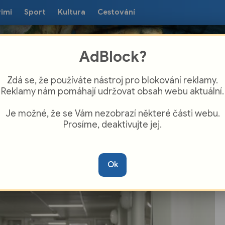
rimi
Sport
Kultura
Cestování
AdBlock?
Zdá se, že používáte nástroj pro blokování reklamy.
Reklamy nám pomáhají udržovat obsah webu aktuální.
Je možné, že se Vám nezobrazí některé části webu.
Prosíme, deaktivujte jej.
lapec z Ostravy zemřel na záškrt. Nemoc
 v MS kraji dvacet let vůbec
Ok
objevovala