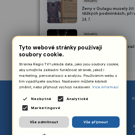
Aktuality
Ženy v Gulagu musely žít 
těžkých podmínkách, při
je držely kusy látek. Výst
24. 7.
radnici ukazuje jejich pří
Aktuality
×
Láska, humor i hradní
atmosféra. V Ostravě zač
Tyto webové stránky používají
Shakespearovské slavnos
22. 7.
soubory cookie.
Stránka Regio TV1 ukládá data, jako jsou soubory cookie,
aby umožnila základní funkčnost stránek, jakož i
marketing, personalizaci a analýzu. Používáním webu s
tím vyjadřujete souhlas. Nastavení můžete kdykoli
změnit, nebo přijmout výchozí nastavení.
Více informací
O nás
A
Nezbytné
Analytické
Nastavení cookies
Marketingové
Ochrana osobních údajů
Vše odmítnout
Vše přijmout
Zpracování osobních údajů