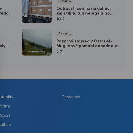
Aktuality
v
Ostravští celníci na dálnici
 vědomí
zajistili 16 tun nelegálního
ava na
tabáku
10. 7.
běhy
Aktuality
Pozorný soused v Ostravě-
aly
Muglinově pomohl dopadnout
ti
zloděje žebříku
9. 7.
ktuality
Cestování
Krimi
Sport
Kultura