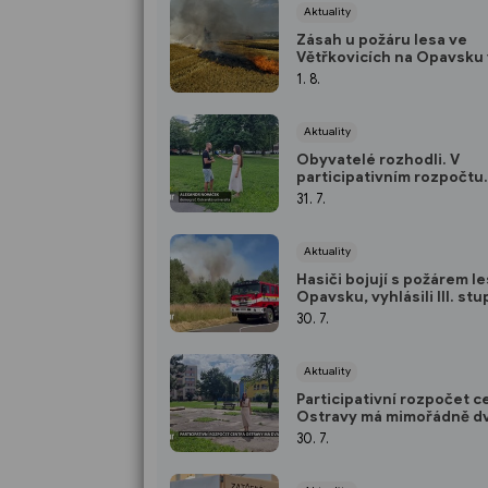
Aktuality
Zásah u požáru lesa ve
Větřkovicích na Opavsku 
sobotu skončil, během tří
1. 8.
hasiči pětkrát střídali
Aktuality
Obyvatelé rozhodli. V
participativním rozpočtu
vyhrálo nové hřiště mezi 
31. 7.
Poděbradova a 30. dubna
Aktuality
Hasiči bojují s požárem l
Opavsku, vyhlásili III. st
poplachu, hasit budou i v
30. 7.
průběhu noci
Aktuality
Participativní rozpočet c
Ostravy má mimořádně d
vítěze
30. 7.