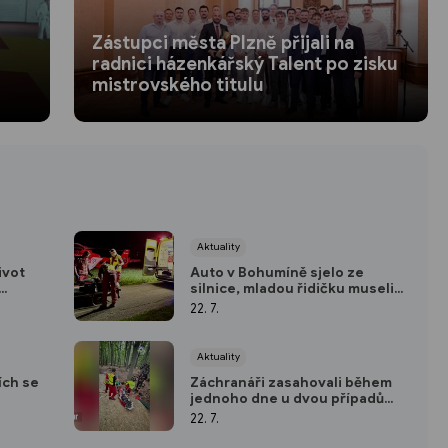
Zástupci města Plzně přijali na
radnici házenkářský Talent po zisku
mistrovského titulu
Aktuality
ivot
Auto v Bohumíně sjelo ze
silnice, mladou řidičku museli
e
vyprostit hasiči
22. 7.
Aktuality
ích se
Záchranáři zasahovali během
jednoho dne u dvou případů
zraněných trailových cyklistů
22. 7.