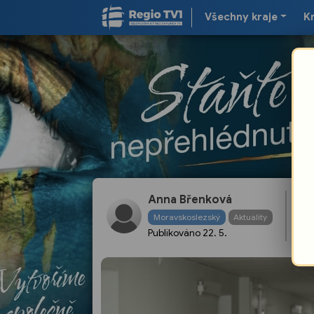
Všechny kraje
K
Ch
Anna Břenková
se
Moravskoslezský
Aktuality
ne
Publikováno
22. 5.