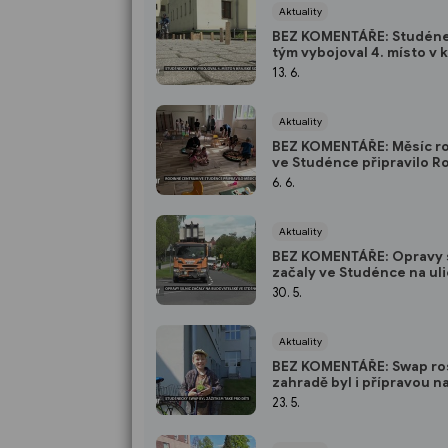
Aktuality
BEZ KOMENTÁŘE: Studén
tým vybojoval 4. místo v 
soutěži
13. 6.
Aktuality
BEZ KOMENTÁŘE: Měsíc r
ve Studénce připravilo R
centrum
6. 6.
Aktuality
BEZ KOMENTÁŘE: Opravy s
začaly ve Studénce na uli
Budovatelské
30. 5.
Aktuality
BEZ KOMENTÁŘE: Swap ros
zahradě byl i přípravou n
matek
23. 5.