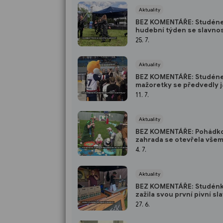
Aktuality
BEZ KOMENTÁŘE: Studén
hudební týden se slavnos
25. 7.
Aktuality
BEZ KOMENTÁŘE: Studén
mažoretky se předvedly 
soutěžící i hostitelky
11. 7.
Aktuality
BEZ KOMENTÁŘE: Pohádk
zahrada se otevřela vše
mateřinkám ve Studénce
4. 7.
Aktuality
BEZ KOMENTÁŘE: Studén
zažila svou první pivní sl
27. 6.