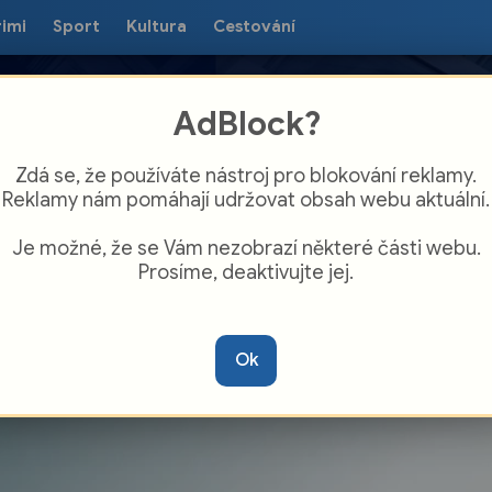
rimi
Sport
Kultura
Cestování
AdBlock?
Zdá se, že používáte nástroj pro blokování reklamy.
Reklamy nám pomáhají udržovat obsah webu aktuální.
Je možné, že se Vám nezobrazí některé části webu.
Prosíme, deaktivujte jej.
Z KOMENTÁŘE: Silné vozy dojely na
upaliště ve Studénce
Ok