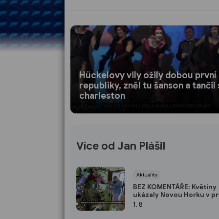
Hückelovy vily ožily dobou první
republiky, zněl tu šanson a tančil
charleston
Více od Jan Plášil
Aktuality
BEZ KOMENTÁŘE: Květiny
ukázaly Novou Horku v p
dějin
1. 8.