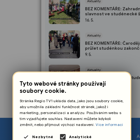
Aktuality
BEZ KOMENTÁŘE: Zahradn
slavnost ve studénecké 
FKT
16. 5.
Aktuality
BEZ KOMENTÁŘE: Čaroděj
průlet studénkou zakon
exkluzivním dortem
9. 5.
Aktuality
×
BEZ KOMENTÁŘE: Ve Stud
nejvíce vlaječek v ČR
Tyto webové stránky používají
2. 5.
soubory cookie.
Stránka Regio TV1 ukládá data, jako jsou soubory cookie,
aby umožnila základní funkčnost stránek, jakož i
marketing, personalizaci a analýzu. Používáním webu s
tím vyjadřujete souhlas. Nastavení můžete kdykoli
změnit, nebo přijmout výchozí nastavení.
Více informací
O nás
A
Nezbytné
Analytické