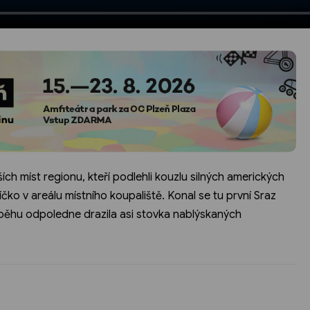
ch míst regionu, kteří podlehli kouzlu silných amerických
íčko v areálu místního koupaliště. Konal se tu první Sraz
ůběhu odpoledne drazila asi stovka nablýskaných