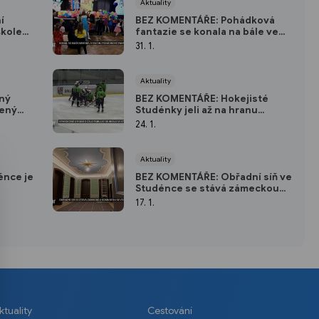
Aktuality
í
BEZ KOMENTÁŘE: Pohádková
škole
fantazie se konala na bále ve
Studénce
31. 1.
Aktuality
ný
BEZ KOMENTÁŘE: Hokejisté
čený
Studénky jeli až na hranu
možností
24. 1.
Aktuality
énce je
BEZ KOMENTÁŘE: Obřadní síň ve
Studénce se stává zámeckou
komnatou se vším všudy
17. 1.
ktuality
Cestování