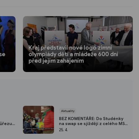
Kraj představil nové logo zimní
 se
olympiády dětí a mládeže 600 dní
před jejím zahájením
Aktuality
BEZ KOMENTÁŘE: Do Studénky
růřezu
na swap se sjíždějí z celého MS
kraje
25. 4.