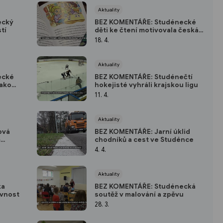
Aktuality
ecký
BEZ KOMENTÁŘE: Studénecké
tí
děti ke čtení motivovala česká
rekordmanka dětských knížek
18. 4.
Aktuality
ecké
BEZ KOMENTÁŘE: Studénečtí
jako
hokejisté vyhráli krajskou ligu
11. 4.
Aktuality
ová
BEZ KOMENTÁŘE: Jarní úklid
m
chodníků a cest ve Studénce
4. 4.
Aktuality
ka
BEZ KOMENTÁŘE: Studénecká
avnost
soutěž v malování a zpěvu
28. 3.