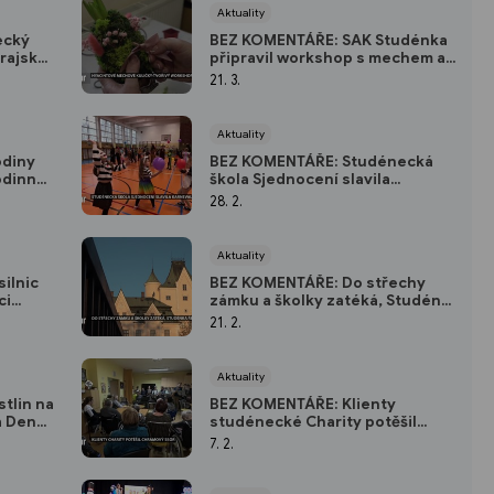
Aktuality
ecký
BEZ KOMENTÁŘE: SAK Studénka
krajské
připravil workshop s mechem a
hyacintovou cibulkou
21. 3.
Aktuality
odiny
BEZ KOMENTÁŘE: Studénecká
odinné
škola Sjednocení slavila
karnevalem
28. 2.
Aktuality
ilnic
BEZ KOMENTÁŘE: Do střechy
ci
zámku a školky zatéká, Studénka
řeší situaci
21. 2.
Aktuality
tlin na
BEZ KOMENTÁŘE: Klienty
a Den
studénecké Charity potěšil
chrámový sbor
7. 2.