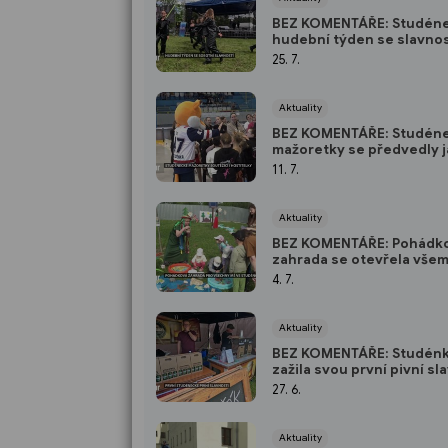
BEZ KOMENTÁŘE: Studén
hudební týden se slavnos
25. 7.
Aktuality
BEZ KOMENTÁŘE: Studén
mažoretky se předvedly 
soutěžící i hostitelky
11. 7.
Aktuality
BEZ KOMENTÁŘE: Pohádk
zahrada se otevřela vše
mateřinkám ve Studénce
4. 7.
Aktuality
BEZ KOMENTÁŘE: Studén
zažila svou první pivní sl
27. 6.
Aktuality