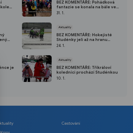
í
BEZ KOMENTÁŘE: Pohádková
škole
fantazie se konala na bále ve
Studénce
31. 1.
Aktuality
ný
BEZ KOMENTÁŘE: Hokejisté
čený
Studénky jeli až na hranu
možností
24. 1.
Aktuality
énce je
BEZ KOMENTÁŘE: Tříkráloví
koledníci prochází Studénkou
10. 1.
ktuality
Cestování
Krimi