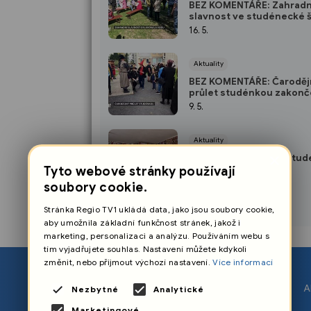
BEZ KOMENTÁŘE: Zahradn
slavnost ve studénecké 
FKT
16. 5.
Aktuality
BEZ KOMENTÁŘE: Čaroděj
průlet studénkou zakon
exkluzivním dortem
9. 5.
Aktuality
×
BEZ KOMENTÁŘE: Ve Stud
nejvíce vlaječek v ČR
Tyto webové stránky používají
2. 5.
soubory cookie.
Stránka Regio TV1 ukládá data, jako jsou soubory cookie,
aby umožnila základní funkčnost stránek, jakož i
marketing, personalizaci a analýzu. Používáním webu s
tím vyjadřujete souhlas. Nastavení můžete kdykoli
změnit, nebo přijmout výchozí nastavení.
Více informací
O nás
A
Nezbytné
Analytické
Nastavení cookies
Marketingové