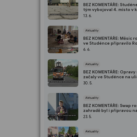
BEZ KOMENTÁŘE: Studén
tým vybojoval 4. místo v 
soutěži
13. 6.
Aktuality
BEZ KOMENTÁŘE: Měsíc r
ve Studénce připravilo R
centrum
6. 6.
Aktuality
BEZ KOMENTÁŘE: Opravy s
začaly ve Studénce na uli
Budovatelské
30. 5.
Aktuality
BEZ KOMENTÁŘE: Swap ros
zahradě byl i přípravou n
matek
23. 5.
Aktuality