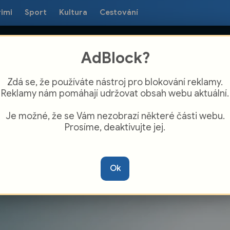
rimi
Sport
Kultura
Cestování
AdBlock?
Zdá se, že používáte nástroj pro blokování reklamy.
Reklamy nám pomáhají udržovat obsah webu aktuální.
Je možné, že se Vám nezobrazí některé části webu.
Prosíme, deaktivujte jej.
Z KOMENTÁŘE: Obřadní síň ve Studénce
 stává zámeckou komnatou se vším
Ok
šudy