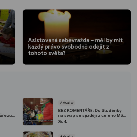
Asistovaná sebevražda – měl by mít
každý právo svobodně odejít z
tohoto světa?
Aktuality
BEZ KOMENTÁŘE: Do Studénky
růřezu
na swap se sjíždějí z celého MS
kraje
25. 4.
Aktuality