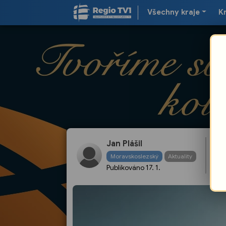
Všechny kraje
K
BE
Jan Plášil
se
Moravskoslezský
Aktuality
v
Publikováno
17. 1.