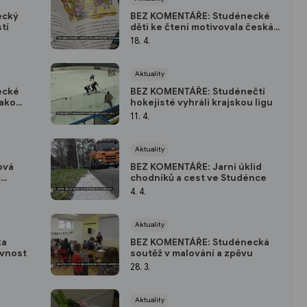
ecký
BEZ KOMENTÁŘE: Studénecké
tí
děti ke čtení motivovala česká
rekordmanka dětských knížek
18. 4.
Aktuality
ecké
BEZ KOMENTÁŘE: Studénečtí
jako
hokejisté vyhráli krajskou ligu
11. 4.
Aktuality
ová
BEZ KOMENTÁŘE: Jarní úklid
m
chodníků a cest ve Studénce
4. 4.
Aktuality
ka
BEZ KOMENTÁŘE: Studénecká
avnost
soutěž v malování a zpěvu
28. 3.
Aktuality