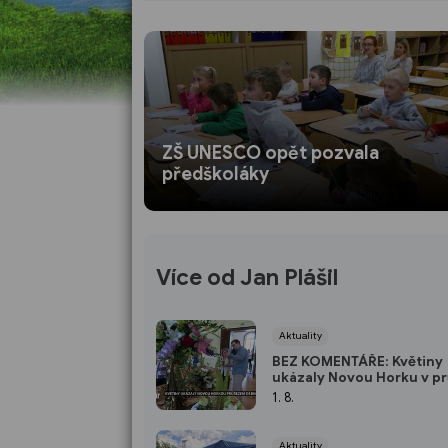
ZŠ UNESCO opět pozvala
předškoláky
Více od Jan Plášil
Aktuality
BEZ KOMENTÁŘE: Květiny
ukázaly Novou Horku v p
dějin
1. 8.
Aktuality