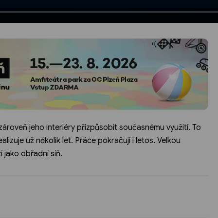
ároveň jeho interiéry přizpůsobit současnému využití. To
ealizuje už několik let. Práce pokračují i letos. Velkou
í jako obřadní síň.