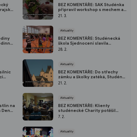
ecký
BEZ KOMENTÁŘE: SAK Studénka
krajské
připravil workshop s mechem a
hyacintovou cibulkou
21. 3.
Aktuality
odiny
BEZ KOMENTÁŘE: Studénecká
odinné
škola Sjednocení slavila
karnevalem
28. 2.
Aktuality
ilnic
BEZ KOMENTÁŘE: Do střechy
ci
zámku a školky zatéká, Studénka
řeší situaci
21. 2.
Aktuality
tlin na
BEZ KOMENTÁŘE: Klienty
a Den
studénecké Charity potěšil
chrámový sbor
7. 2.
Aktuality