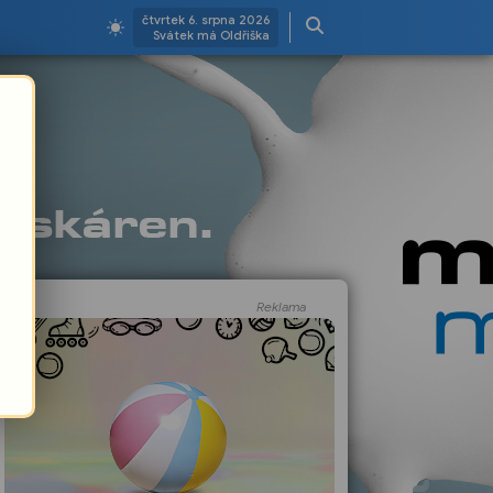
čtvrtek 6. srpna 2026
Svátek má Oldřiška
Reklama