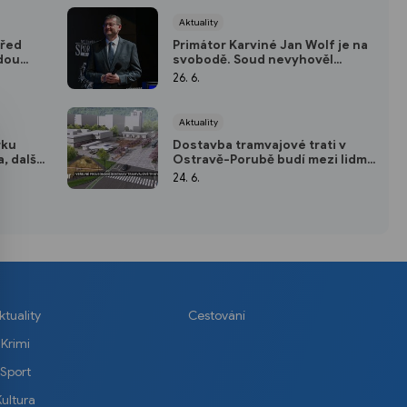
Aktuality
před
Primátor Karviné Jan Wolf je na
dou
svobodě. Soud nevyhověl
žádosti o vzetí do vazby
26. 6.
Aktuality
rku
Dostavba tramvajové trati v
, další
Ostravě-Porubě budí mezi lidmi
velké emoce
24. 6.
ktuality
Cestování
Krimi
Sport
Kultura