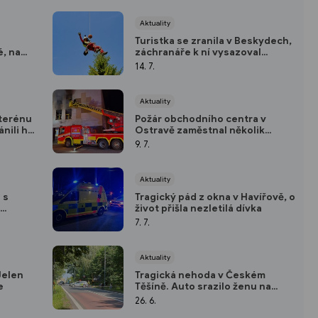
Aktuality
Turistka se zranila v Beskydech,
é, na
záchranáře k ní vysazoval
vrtulník
14. 7.
Aktuality
 terénu
Požár obchodního centra v
nili ho
Ostravě zaměstnal několik
jednotek hasičů
9. 7.
Aktuality
 s
Tragický pád z okna v Havířově, o
život přišla nezletilá dívka
7. 7.
Aktuality
Jelen
Tragická nehoda v Českém
e
Těšíně. Auto srazilo ženu na
přechodu pro chodce
26. 6.