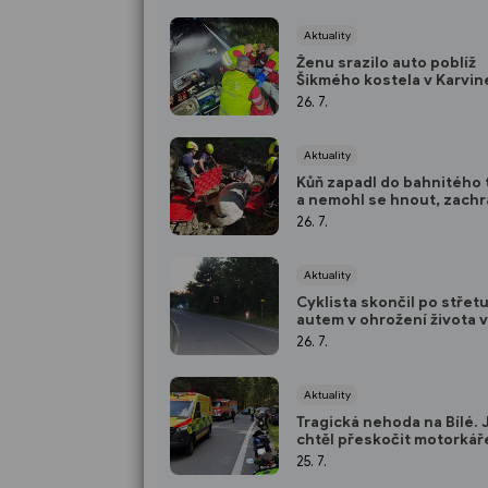
Aktuality
Ženu srazilo auto poblíž
Šikmého kostela v Karvin
místě zemřela
26. 7.
Aktuality
Kůň zapadl do bahnitého
a nemohl se hnout, zachrá
hasiči
26. 7.
Aktuality
Cyklista skončil po střetu
autem v ohrožení života v
nemocnici
26. 7.
Aktuality
Tragická nehoda na Bílé. 
chtěl přeskočit motorkář
25. 7.