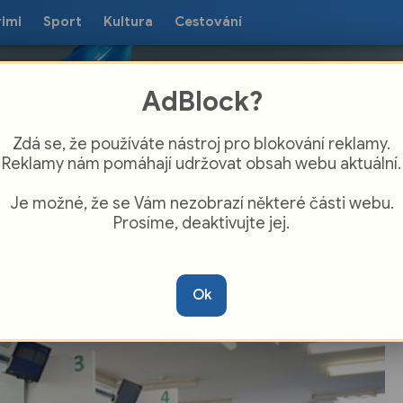
rimi
Sport
Kultura
Cestování
AdBlock?
Zdá se, že používáte nástroj pro blokování reklamy.
Reklamy nám pomáhají udržovat obsah webu aktuální.
Je možné, že se Vám nezobrazí některé části webu.
Prosíme, deaktivujte jej.
 465 lidí bez práce evidoval Úřad práce
 v květnu v Moravskoslezském kraji
Ok