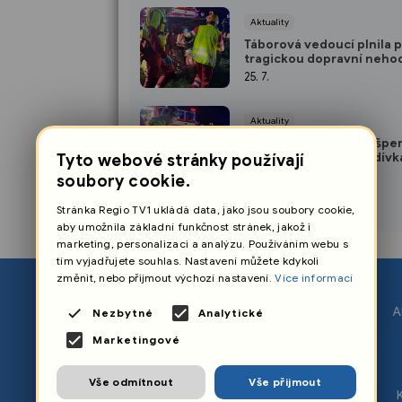
Aktuality
Táborová vedoucí plnila 
tragickou dopravní neho
úkol
25. 7.
Aktuality
×
Po nehodě auta u Brušpe
zemřela čtrnáctiletá dívka
Tyto webové stránky používají
tři se zranily
24. 7.
soubory cookie.
Stránka Regio TV1 ukládá data, jako jsou soubory cookie,
aby umožnila základní funkčnost stránek, jakož i
marketing, personalizaci a analýzu. Používáním webu s
tím vyjadřujete souhlas. Nastavení můžete kdykoli
změnit, nebo přijmout výchozí nastavení.
Více informací
O nás
A
Nezbytné
Analytické
Nastavení cookies
Marketingové
Ochrana osobních údajů
Vše odmítnout
Vše přijmout
Zpracování osobních údajů