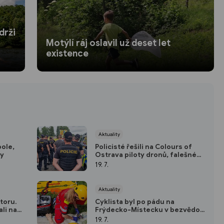
drži
Motýlí ráj oslavil už deset let
existence
Aktuality
pole,
Policisté řešili na Colours of
my
Ostrava piloty dronů, falešné
vstupenky i dopravní přestupky
19. 7.
Aktuality
otoru.
Cyklista byl po pádu na
ali na
Frýdecko-Místecku v bezvědomí
a ohrožení života
19. 7.