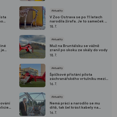
Aktuality
ísta
V Zoo Ostrava se po 11 letech
ho
narodila žirafa. Je to sameček a
je
porod byl překvapením
18. 7.
Aktuality
viné
Muž na Bruntálsku se vážně
 je
zranil po skoku ze skály do vody
18. 7.
Aktuality
Špičkové přistání pilota
záchranářského vrtulníku mezi
paneláky v Opavě
16. 7.
Aktuality
dování
Nemá práci a narodilo se mu
olicie
dítě, tak šel krást kabely na
staveniště
16. 7.