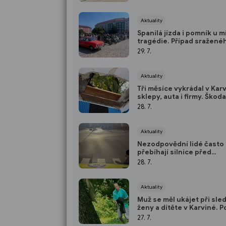
Aktuality
Spanilá jízda i pomník u m
tragédie. Případ sražené
motorkáře se dál prověřu
29. 7.
Aktuality
Tři měsíce vykrádal v Kar
sklepy, auta i firmy. Škoda
přes 410 tisíc korun
28. 7.
Aktuality
Nezodpovědní lidé často
přebíhají silnice před
spěchajícími sanitkami
28. 7.
Aktuality
Muž se měl ukájet při sle
ženy a dítěte v Karviné. P
hledá ženu i svědky
27. 7.