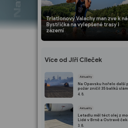
Triatlonový Valachy man zve k ná
Bystřička na vylepšené trasy i
zázemí
Více od Jiří Cileček
Aktuality
Na Opavsku hořelo další 
požár zničil 35 balíků slá
4. 8.
Aktuality
Letadlu měl téct olej z m
Lidé v Brně a Ostravě ček
odlet do Tuniska 6 hodin
3. 8.