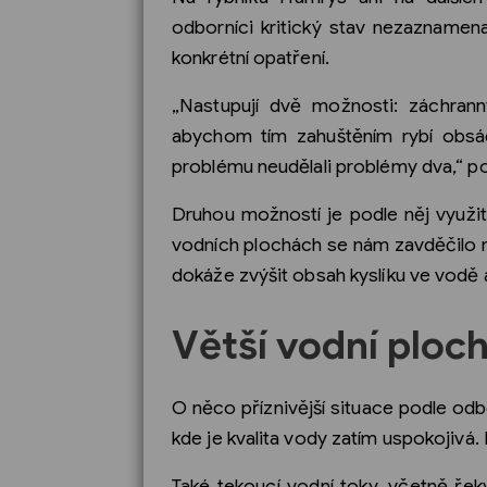
odborníci kritický stav nezaznamena
konkrétní opatření.
„Nastupují dvě možnosti: záchran
abychom tím zahuštěním rybí obsádk
problému neudělali problémy dva,“ pop
Druhou možností je podle něj využit
vodních plochách se nám zavděčilo na
dokáže zvýšit obsah kyslíku ve vodě 
Větší vodní ploch
O něco příznivější situace podle odb
kde je kvalita vody zatím uspokojivá.
Také tekoucí vodní toky, včetně řek