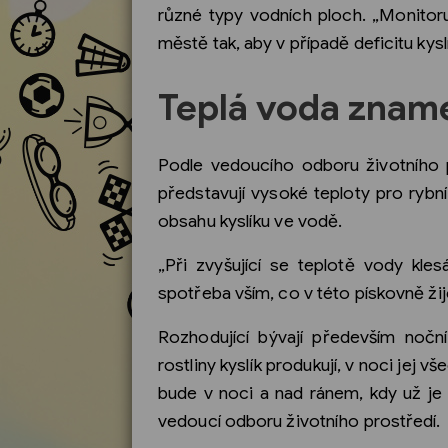
různé typy vodních ploch. „Monitoru
městě tak, aby v případě deficitu kysl
Teplá voda znam
Podle vedoucího odboru životního
představují vysoké teploty pro ryb
obsahu kyslíku ve vodě.
„Při zvyšující se teplotě vody kles
spotřeba vším, co v této pískovně ži
Rozhodující bývají především noč
rostliny kyslík produkují, v noci jej 
bude v noci a nad ránem, kdy už je 
vedoucí odboru životního prostředí.