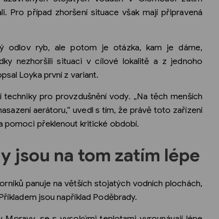
li. Pro případ zhoršení situace však mají připravená
ný odlov ryb, ale potom je otázka, kam je dáme,
y nezhoršili situaci v cílové lokalitě a z jednoho
sal Loyka první z variant.
í techniky pro provzdušnění vody. „Na těch menších
sazení aerátoru,“ uvedl s tím, že právě toto zařízení
a pomoci překlenout kritické období.
y jsou na tom zatím lépe
orníků panuje na větších stojatých vodních plochách,
 Příkladem jsou například Poděbrady.
y Moravy, se s vysokými teplotami vyrovnávají lépe