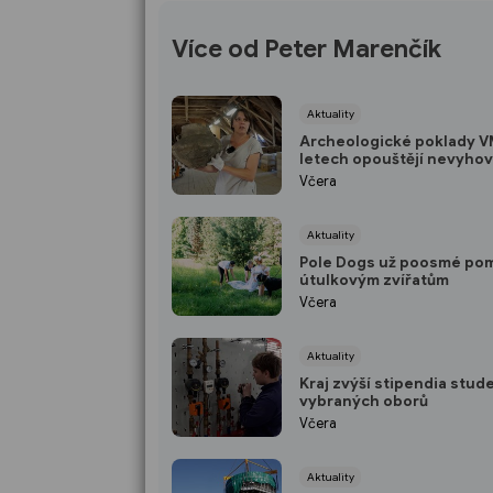
Více od Peter Marenčík
Aktuality
Archeologické poklady 
letech opouštějí nevyhov
depozitář
Včera
Aktuality
Pole Dogs už poosmé po
útulkovým zvířatům
Včera
Aktuality
Kraj zvýší stipendia stu
vybraných oborů
Včera
Aktuality