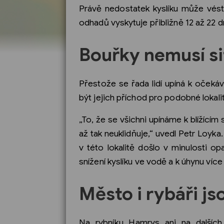
Právě nedostatek kyslíku může vést
odhadů vyskytuje přibližně 12 až 22 d
Bouřky nemusí si
Přestože se řada lidí upíná k oček
být jejich příchod pro podobné lokali
„To, že se všichni upínáme k blížící
až tak neuklidňuje,“ uvedl Petr Loyka
v této lokalitě došlo v minulosti o
snížení kyslíku ve vodě a k úhynu více
Město i rybáři j
Na rybníku Hamrys ani na dalšíc