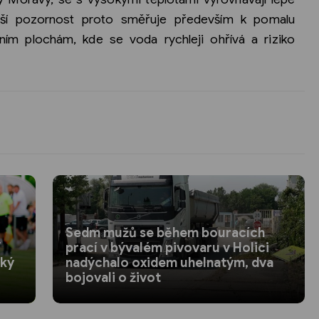
tší pozornost proto směřuje především k pomalu
m plochám, kde se voda rychleji ohřívá a riziko
Sedm mužů se během bouracích
V
prací v bývalém pivovaru v Holici
ský
nadýchalo oxidem uhelnatým, dva
bojovali o život