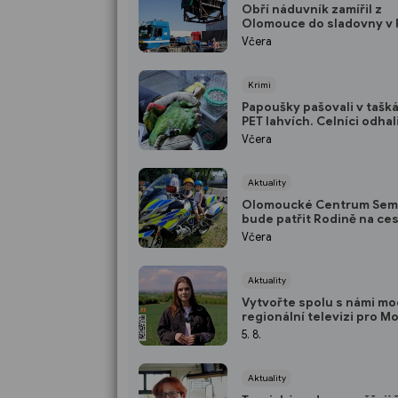
Obří náduvník zamířil z
Olomouce do sladovny v 
Včera
Krimi
Papoušky pašovali v tašká
PET lahvích. Celníci odhali
nelegální obchod
Včera
Aktuality
Olomoucké Centrum Sem
bude patřit Rodině na ce
Včera
Aktuality
Vytvořte spolu s námi mo
regionální televizi pro M
5. 8.
Aktuality