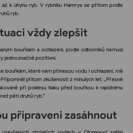
 až k úhynu ryb. V rybníku Hamrys se přitom podle
ruhů ryb.
tuaci vždy zlepšit
ávaným bouřkám a ochlazení, podle odborníků nemusí
ty jednoznačně pozitivní.
m se bouřkám, které nám přinesou vodu i ochlazení, mě
. Připomněl přitom zkušenosti z minulých let: „Přesně
pakovaně při poklesu tlaku před bouřkou k rapidnímu
 než pěti druhů ryb.“
sou připraveni zasáhnout
h uzavřených stojatých vodách v Olomouci zatím