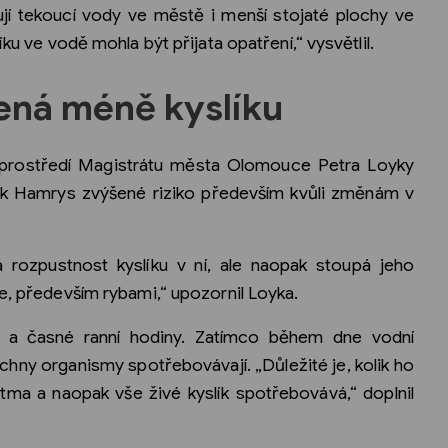
jí tekoucí vody ve městě i menší stojaté plochy ve
íku ve vodě mohla být přijata opatření,“ vysvětlil.
ená méně kyslíku
 prostředí Magistrátu města Olomouce Petra Loyky
ník Hamrys zvýšené riziko především kvůli změnám v
á rozpustnost kyslíku v ní, ale naopak stoupá jeho
je, především rybami,“ upozornil Loyka.
ní a časné ranní hodiny. Zatímco během dne vodní
všechny organismy spotřebovávají. „Důležité je, kolik ho
tma a naopak vše živé kyslík spotřebovává,“ doplnil