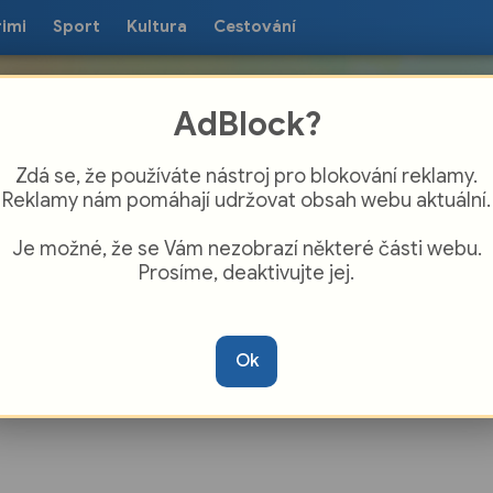
rimi
Sport
Kultura
Cestování
AdBlock?
Zdá se, že používáte nástroj pro blokování reklamy.
Reklamy nám pomáhají udržovat obsah webu aktuální.
Je možné, že se Vám nezobrazí některé části webu.
Prosíme, deaktivujte jej.
 a teplá voda mohou způsobit úhyn ryb,
 sleduje situaci na rybníku Hamrys
Ok