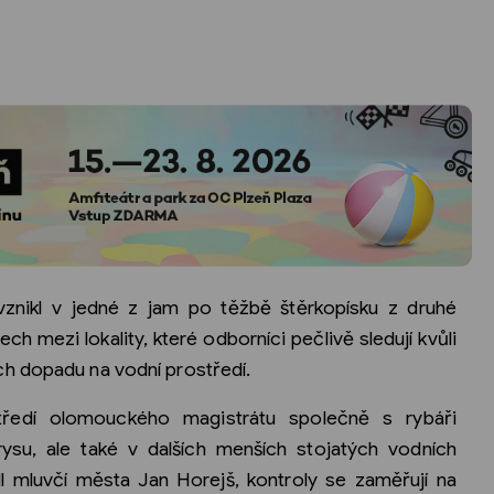
znikl v jedné z jam po těžbě štěrkopísku z druhé
ech mezi lokality, které odborníci pečlivě sledují kvůli
h dopadu na vodní prostředí.
tředí olomouckého magistrátu společně s rybáři
ysu, ale také v dalších menších stojatých vodních
 mluvčí města Jan Horejš, kontroly se zaměřují na