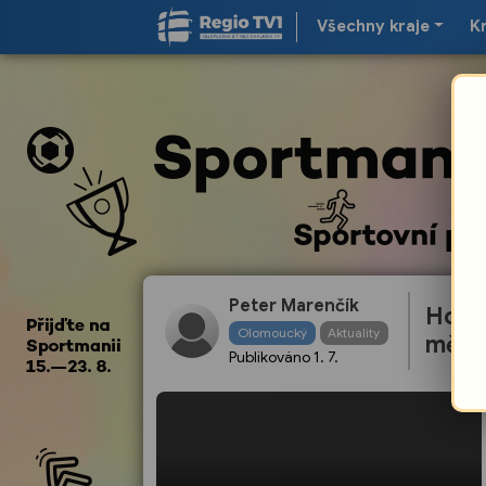
Všechny kraje
K
Peter Marenčík
Horko
Olomoucký
Aktuality
město
Publikováno
1. 7.