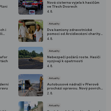
Nová cisterna vyjela k hasičům
Plzni
ve Třech Dvorech
4. 8.
Aktuality
ch i
Dva kamiony zdravotnické
li
pomoci od Arcidiecézní charity
Olomouc dorazily na Ukrajinu
4. 8.
Aktuality
afor
Nebezpečí požárů roste. Hasiči
stách
vyzývají k opatrnosti
4. 8.
Aktuality
derní
Autobusové nádraží v Přerově
oravu
prochází opravou. Nový povrch
má vydržet roky
2. 8.
Aktuality