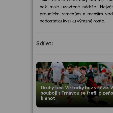
než malé uzavřené nádrže. Nejvě
proudícím ramenům a menším vodní
nedostatku kyslíku výrazně roste.
Sdílet:
Druhý test Viktorky bez vítěze. 
souboji s Trnavou se trefil plzeň
klenot