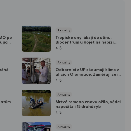
Aktuality
VMO po
Tropické dny lákají do stínu.
ující
Biocentrum u Kojetína nabízí
přírodu i nové mokřady
4. 8.
Aktuality
máhá
Odborníci z UP zkoumají klima v
ulicích Olomouce. Zaměřují se i
na přehřáté zastávky
4. 8.
Aktuality
dentům
Mrtvé rameno znovu ožilo, vědci
napočítali 15 druhů ryb
4. 8.
Aktuality