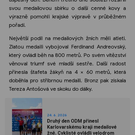
svou medailovou sbírku o další cenné kovy a
výrazně pomohli krajské výpravě v průběžném
pořadí.
Největší podíl na medailových žních měli atleti.
Zlatou medaili vybojoval Ferdinand Andreovský,
který ovládl běh na 800 metrů. Po svém vítězství
věnoval triumf své mladší sestře. Další radost
přinesla štafeta žákyň na 4 × 60 metrů, která
doběhla pro stříbrnou medaili. Bronz pak získala
Tereza Antošová ve skoku do dálky.
24. 6. 2026
Druhý den ODM přinesl
Karlovarskému kraji medailové
žně. Cyklisté ovládli velodrom