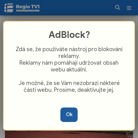
Zlato, stříbro i bronz. Mladí sportovci
AdBlock?
z Karlovarského kraje pokračují v
úspěšném tažení
Zdá se, že používáte nástroj pro blokování
reklamy.
Reklamy nám pomáhají udržovat obsah
webu aktuální.
Je možné, že se Vám nezobrazí některé
části webu. Prosíme, deaktivujte jej.
Ok