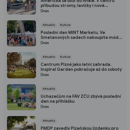
Americká se blíží do finále. V centru
přibudou stromy, lavičky i nové
zastávky
Dnes
Aktuality
Kultura
Poslední den MINT Marketu. Ve
Smetanových sadech nakoupíte módu,
šperky i keramiku
Dnes
Aktuality
Kultura
Centrum Plzně jako letní zahrada.
Inspiral Garden pokračuje až do soboty
Dnes
Aktuality
Uchazečům na FAV ZČU zbývá poslední
den na přihlášku
Dnes
Aktuality
PMDP zavedly Plzeňskou jízdenku pro