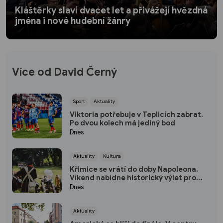
Kláštěrky slaví dvacet let a přivážejí hvězdná
jména i nové hudební žánry
Více od David Černý
Sport
Aktuality
Viktoria potřebuje v Teplicích zabrat.
Po dvou kolech má jediný bod
Dnes
Aktuality
Kultura
Křimice se vrátí do doby Napoleona.
Víkend nabídne historický výlet pro
děti
Dnes
Aktuality