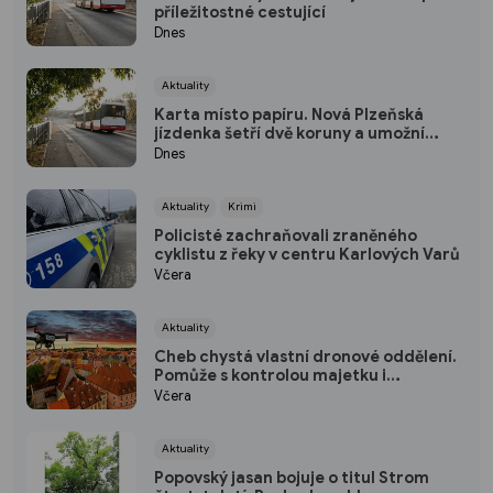
příležitostné cestující
Dnes
Aktuality
Karta místo papíru. Nová Plzeňská
jízdenka šetří dvě koruny a umožní
přestup
Dnes
Aktuality
Krimi
Policisté zachraňovali zraněného
cyklistu z řeky v centru Karlových Varů
Včera
Aktuality
Cheb chystá vlastní dronové oddělení.
Pomůže s kontrolou majetku i
bezpečností ve městě
Včera
Aktuality
Popovský jasan bojuje o titul Strom