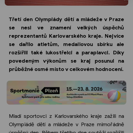
Třetí den Olympiády dětí a mládeže v Praze
se nesl ve znamení velkých úspěchů
reprezentantů Karlovarského kraje. Nejvíce
se dařilo atletům, medailovou sbírku ale
rozšířili také lukostřelci a paraplavci. Díky
povedeným výkonům se kraj posunul na
průběžné osmé místo v celkovém hodnocení.
Mladí sportovci z Karlovarského kraje zažili na
Olympiádě dětí a mládeže v Praze mimořádně
úspěšný den. Během třetího dne soutěží rozšířili