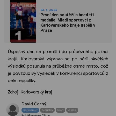
23. 6. 2026
První den soutěží a hned tři
medaile. Mladí sportovci z
Karlovarského kraje uspěli v
Praze
Úspěšný den se promítl i do průběžného pořadí
krajů. Karlovarská výprava se po sérii skvělých
výsledků posunula na průběžné osmé místo, což
je povzbudivý výsledek v konkurenci sportovců z
celé republiky.
Zdroj: Karlovarský kraj
David Černý
Karlovarský
Aktuality
Sport
Z kraje
Publikováno
25. 6.