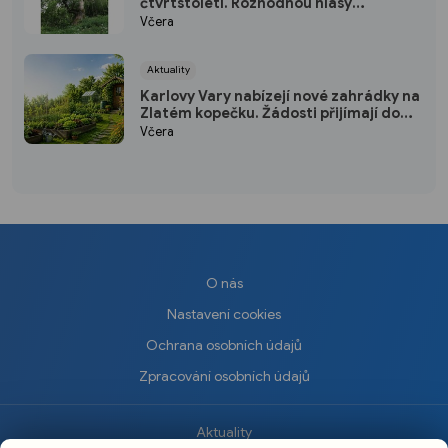
čtvrtstoletí. Rozhodnou hlasy
veřejnosti
Včera
Aktuality
Karlovy Vary nabízejí nové zahrádky na
Zlatém kopečku. Žádosti přijímají do
konce srpna
Včera
O nás
Nastavení cookies
Ochrana osobních údajů
Zpracování osobních údajů
Aktuality