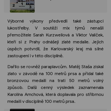
Výborné výkony předvedli také zástupci
lukostřelby. V soutěži mix týmů nenašli
přemožitele Sarah Kurzweilová a Viktor Valíček,
kteří si z Prahy odnášejí zlaté medaile. Jejich
úspěch potvrdil, že Karlovarský kraj má silné
zastoupení i v této disciplíně.
Dařilo se rovněž paraplavcům. Matěj Staša získal
zlato v závodě na 100 metrů prsa a přidal také
bronzovou medaili na trati 50 metrů volný
způsob. Další cenný výsledek zaznamenala
Karolína Amchová, která doplavala pro stříbrnou
medaili v disciplíně 100 metrů prsa.